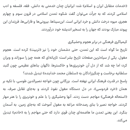
«خدمات متقابل ایران و اسلام» شد؛ ایرانیان چنان خدمتی به دانش، فقه، فلسفه و ادب
اسلامی کردند که به جرأت می‌توان گفت شکوه تمدن اسلامی در قرون سوم و چهارم
هجری، میوه درخت دانش و خرد ایرانی است. ابن‌سیناها، بیرونی‌ها و فارابی‌ها، فرزندان این
پیوند مبارک بودند که جهان را به تسخیر اندیشه خود درآوردند.
کیمیاگری فرهنگی در برابر هجوم وحشیگری
تاریخ ما گواه است که این تمدن، حتی دشمنان خود را نیز «تربیت» کرده است. هجوم
مغول، یکی از سیاه‌ترین صفحات تاریخ بشر است؛ تازیانه‌ای که همه چیز را سوزاند و ویران
کرد؛ اما چه شد که از دل آن خونریزی‌ها و خاکسترها، ناگهان بناهای عظیمی چون گنبد
سلطانیه برخاست و چنگیززادگان به «سلطان محمد خدابنده» تبدیل شدند؟
پاسخ در قدرت فرهنگ ایرانی نهفته است. بزرگانی چون خواجه نصیرالدین طوسی، با تکیه بر
همان «خرد فردوسی»، در دل دستگاه مغول نفوذ کردند و به‌جای تقابل صرف، به
«استحاله فرهنگی» مهاجم دست زدند. آنها وحشیگری را با علم و خونریزی را با هنر مهار
کردند. خواجه نصیر با بنای رصدخانه مراغه به مغول آموخت که به‌جای زمین، به آسمان
بنگرد. این یعنی تمدن ما هاضمه‌ای چنان قوی دارد که حتی مهاجم را به «خادم» تبدیل
می‌کند.