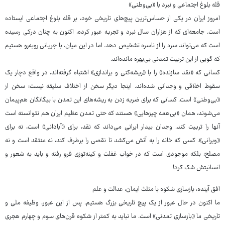
قله بلوغ اجتماعی و نبرد با «بی‌وطنی»
امروز ایران در یکی از حساس‌ترین پیچ‌های تاریخی خود، بر قله بلوغ اجتماعی ایستاده
است. جامعه‌ای که از هزاران سال نبرد و تجربه عبور کرده، اکنون به چنان درکی رسیده
است که می‌تواند سره را از ناسره تشخیص دهد. اما در این میان، با جریانی روبه‌رو هستیم
که گویی از این تربیت تمدنی بی‌بهره مانده‌اند.
کسانی که «نقد سازنده» را با «ریشه‌کنی و براندازی» اشتباه گرفته‌اند، در واقع دچار یک
سقوط اخلاقی و وجدانی شده‌اند. اینجا دیگر سخن از اختلاف سلیقه نیست؛ سخن از
«بی‌وطنی» است. کسانی که برای ضربه زدن به ریشه‌های این تمدن با بیگانگان هم‌پیمان
می‌شوند، همان «بی‌همه چیزهایی» هستند که حتی تمدن عظیم ایران هم نتوانسته است
آنها را تربیت کند. وجدان بیدار ایرانی می‌داند که نقد، برای «آبادانی» است، نه برای
«ویرانی». کسی که خانه را به آتش می‌کشد تا نقصی را برطرف کند، نه منتقد است و نه
مصلح؛ بلکه موجودی است که در خواب غفلت و کینه‌توزی فرو رفته و باید به شعور و
انسانیتش شک کرد!
افق آینده: بازسازی شکوه با مثلث ایمان، عدالت و علم
ما اکنون در حال عبور از یک پیچ تاریخی بزرگ هستیم. پس از این عبور، وظیفه ملی و
تاریخی ما «بازسازی تمدنی» است. ما نباید به کمتر از شکوه قرن‌های سوم و چهارم هجری