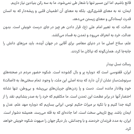
قانع باشیم. اما این مسیر تنها با شعار طی نمی‌شود. ما به سه رکن بنیادین نیاز داریم.
ایمان: نه به معنای قشری‌گری، بلکه به معنای آن اطمینان قلبی و ریشه‌دار که به انسان
قدرت ایستادگی و معنای زیستن می‌دهد.
عدالت: که به تعبیر امام علی (ع)، قرار دادن هر چیز در جای درست خویش است. بدون
عدالت، خرد به انحراف می‌رود و تمدن به فساد می‌کشد.
علم: سلاح اصلی ما در دنیای معاصر. برای آقایی در جهان آینده، باید مرزهای دانش را
جابه‌جا کرد، همان‌گونه که نیاکان ما کردند.
رسالت نسل بیدار
ایران، ققنوسی است که دوباره پر و بال گشوده است. شکوه حضور مردم در صحنه‌های
سرنوشت‌ساز، نشان از آن دارد که بدنه اصلی این ملت، با وجود تمام سختی‌ها، به «اصالت»
خود وفادار مانده است. دست و پا زدن‌های جریان‌های بی‌ریشه و بی‌وطن، تنها نشانه
احتضار آنها در برابر عظمت این تمدن است. ما مکلفیم که خرد را به صدر بنشانیم، نقد را از
کینه جدا کنیم و با تکیه بر میراث حکیم توس، ایرانی بسازیم که دوباره مهد علم، عدل و
ایمان باشد. پیچ تاریخی سخت است، اما جاده‌ای که به قله می‌رسد، همیشه دشوار است.
ایران، به مدد فرزندان خردمند و با وجدانش، بار دیگر جهان را مبهوت شکوه خویش خواهد
کرد.