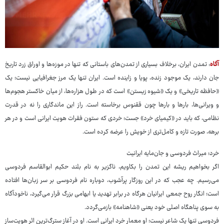
آگاه
: تمدن ایران، برخلاف بسیاری از تمدن‌های باستانی که تنها در موزه‌ها و اوراق زرد تاریخ
جان دارند، یک موجود زنده، پویا و زاینده است. ایران تنها یک مرز جغرافیایی نیست؛ یک
«حافظه تاریخی» و یک «شیوه زیستن» است که در طول هزاره‌ها، از میان خاکستر هجوم‌ها
و ویرانی‌ها، بارها و بارها چون ققنوس برخاسته است. راز این ماندگاری را نه در قدرت
نظامی، که باید در «کیمیای خرد» جست؛ خردی که ستون فقرات هویت ایرانی است و در هر
برهه، صورت تازه و کامل‌تری از خویش را عرضه کرده است.
خرد؛ میراث فردوسی و جان‌مایه ایرانیت
اگر بخواهیم ریشه این تمدن را بکاویم، ناگزیر به نام بلند حکیم ابوالقاسم فردوسی
می‌رسیم. چه عجب که در این روزگار پرآشوب، دوباره نام فردوسی بر سر زبان‌ها افتاده
است؛ انگار روح جمعی ایرانیان هرگاه در برابر تهدید یا ابهامی بزرگ قرار می‌گیرد، ناخودآگاه
به سوی پناهگاه اصلی خود یعنی «شاهنامه» بازمی‌گردد.
فردوسی تنها یک شاعر نیست؛ او معمار خرد ایرانی است. او در آغاز سترگ‌ترین اثر هویت‌ساز