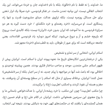
ما، خداوند را نه فقط با نام «خالق»، بلکه با نام «خداوند جان و خرد» می‌خواند. این یک
انتخاب اتفاقی نیست؛ این بیانیه تمدن ماست. در تفکر فردوسی، خرد صرفا یک ابزار ذهنی
برای حل مسائل روزمره نیست، بلکه ترازوی عدالت، مبنای مشروعیت قدرت و تنها راه
رستگاری است. او می‌سراید: «خرد رهنمای و خرد دلگشای / خرد دست گیرد به هر دو
سرای» فردوسی به ما آموخت که ایران بدون خرد، «ایران» نیست؛ بلکه کالبدی است بی‌روح
که بازیچه خشم و آز و دروغ می‌شود. اینکه امروز دوباره یاد فردوسی افتاده‌اند، یعنی
جامعه دریافته است که برای عبور از طوفان، باید به قطب‌نمای «خرد» مجهز شد.
اسلام ایرانی؛ انتخابی از سر تمایز و تشخیص
یکی از درخشان‌ترین انگاره‌های تاریخ ما، نحوه پیوند ایران با اسلام است. ایرانیان پیش از
ظهور اسلام، ملتی متمدن، موحد و صاحب ساختار فکری بودند. همین پیشینه توحیدی و
اخلاقی بود که باعث شد آنها در مواجهه با پیام جدید، نه از سر اجبار، بلکه از سر «تشخیص»
عمل کنند! ایرانیان، برخلاف بسیاری از ملل که اسلام را در سطح پوسته‌ای آن پذیرفتند، به
مغز و هسته آن نفوذ کردند و «مکتب اهل‌بیت (ع)» را برگزیدند.
چرا مکتب اهل‌بیت؟ چون این مکتب، با خرد ریشه‌دار ایرانی، با عدالت‌خواهی باستانی ما و
با روح معنوی این سرزمین همخوانی داشت. ایرانیان در کلام علی (ع) و قیام حسین (ع)،
همان گمشده‌ای را یافتند که در حکمت‌های کهن خود به دنبالش بودند. نتیجه این انتخاب،