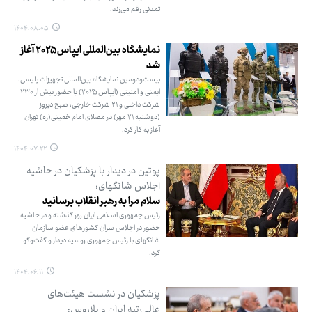
تمدنی رقم می‌زند.
۱۴۰۴.۰۸.۰۵
نمایشگاه بین‌المللی ایپاس ۲۰۲۵ آغاز
شد
بیست‌ودومین نمایشگاه بین‌المللی تجهیزات پلیسی،
ایمنی و امنیتی (ایپاس ۲۰۲۵) با حضور بیش از ۲۳۰
شرکت داخلی و ۲۱ شرکت خارجی، صبح دیروز
(دوشنبه ۲۱ مهر) در مصلای امام خمینی(ره) تهران
آغاز به کار کرد.
۱۴۰۴.۰۷.۲۲
پوتین در دیدار با پزشکیان در حاشیه
اجلاس شانگهای:
سلام مرا به رهبر انقلاب برسانید
رئیس جمهوری اسلامی ایران روز گذشته و در حاشیه
حضور در اجلاس سران کشورهای عضو سازمان
شانگهای با رئیس جمهوری روسیه دیدار و گفت‌وگو
کرد.
۱۴۰۴.۰۶.۱۱
پزشکیان در نشست هیئت‌های
عالی‌رتبه ایران و بلاروس: