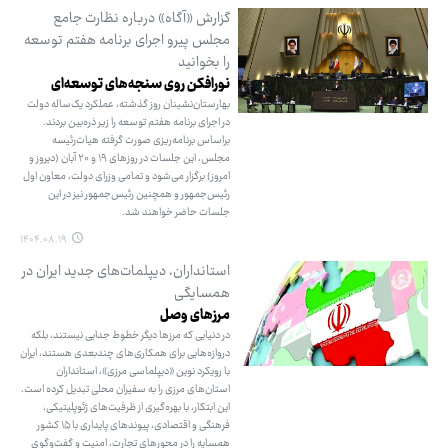
گزارش «آگاه» درباره نظارت جامع
مجلس پیرو اجرای برنامه هفتم توسعه
را بخوانید
نورافکن روی سنجه‌های توسعه‌ای
بهارستان‌نشینان روز گذشته، عملکرد یک‌ساله دولت
در اجرای برنامه هفتم توسعه را زیر ذره‌بین بردند.
براساس برنامه‌ریزی صورت گرفته هیات‌رئیسه
مجلس، این جلسات در روزهای ۱۹ و ۲۰ آبان (دیروز و
امروز) برگزار می‌شود و تمامی وزرای دولت، معاون اول
رئیس‌جمهور و همچنین رئیس‌جمهور نیز در این
جلسات حاضر خواهند شد.
۱۴۰۴.۰۸.۱۹
استانداران، دیپلمات‌های جدید ایران در
همسایگی
مرزهای وصل
در دنیایی که مرزها دیگر خطوط جدایی نیستند، بلکه
دروازه‌هایی برای همکاری‌های چندبعدی هستند، ایران
با رویکرد نوین «دیپلماسی مرزی»، استانداران
استان‌های مرزی را به سفیران محلی تبدیل کرده است.
این ابتکار، با بهره‌گیری از ظرفیت‌های ژئوپلیتیکی،
فرهنگی و اقتصادی، پیوندهای پایداری با ۱۵ کشور
همسایه را در محورهای تجارت، امنیت و گفت‌وگوی