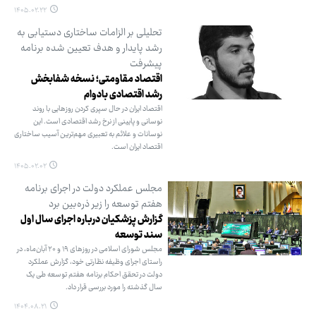
۱۴۰۵.۰۲.۲۲
تحلیلی بر الزامات ساختاری دستیابی به
رشد پایدار و هدف تعیین شده برنامه
پیشرفت
اقتصاد مقاومتی؛ نسخه شفابخش
رشد اقتصادی بادوام
اقتصاد ایران در حال سپری کردن روزهایی با روند
نوسانی و پایینی از نرخ رشد اقتصادی است. این
نوسانات و علائم به تعبیری مهم‌ترین آسیب ساختاری
اقتصاد ایران است.
۱۴۰۵.۰۲.۰۲
مجلس عملکرد دولت در اجرای برنامه
هفتم توسعه را زیر ذره‌بین برد
گزارش پزشکیان درباره اجرای سال اول
سند توسعه
مجلس شورای اسلامی در روزهای ۱۹ و ۲۰ آبان‌ماه، در
راستای اجرای وظیفه نظارتی خود، گزارش عملکرد
دولت در تحقق احکام برنامه هفتم توسعه طی یک
سال گذشته را مورد بررسی قرار داد.
۱۴۰۴.۰۸.۲۱