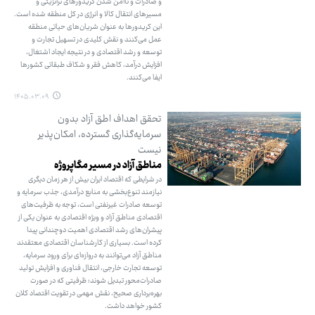
و صادرات و ناامن‌ شدن کریدورهای ترانزیتی و
مسیرهای انتقال کالا و انرژی در کل منطقه شده است.
این کریدورها به عنوان شریان‌های حیاتی منطقه
عمل می‌کنند و نقش کلیدی در تسهیل تجارت و
توسعه و رشد اقتصادی و در نتیجه ایجاد اشتغال،
افزایش درآمد، کاهش فقر و شکاف طبقاتی کشورها
ایفا می‌کنند.
۱۴۰۵.۰۳.۰۹
تحقق اهداف اطق آزاد بدون
سرمایه‌گذاری گسترده، امکان‌پذیر
نیست
مناطق آزاد در مسیر مگاپروژه
در شرایطی که اقتصاد ایران بیش از هر زمان دیگری
نیازمند تنوع‌بخشی به منابع درآمدی، جذب سرمایه و
توسعه صادرات غیرنفتی است، توجه به ظرفیت‌های
اقتصادی مناطق آزاد و ویژه اقتصادی به عنوان یکی از
پیشران‌های رشد اقتصادی اهمیت دوچندانی پیدا
کرده است. بسیاری از کارشناسان اقتصادی معتقدند
مناطق آزاد می‌توانند به دروازه‌ای برای ورود سرمایه،
توسعه تجارت خارجی، انتقال فناوری و افزایش تولید
صادرات‌محور تبدیل شوند؛ ظرفیتی که در صورت
بهره‌برداری صحیح، نقش مهمی در تقویت اقتصاد کلان
کشور خواهد داشت.