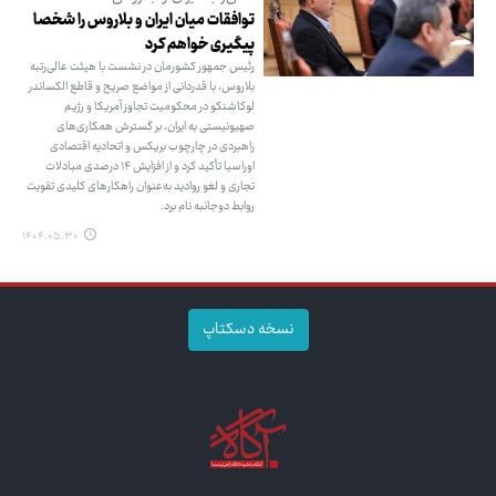
توافقات میان ایران و بلاروس را شخصا
پیگیری خواهم کرد
رئیس جمهور کشورمان در نشست با هیئت عالی‌رتبه
بلاروس، با قدردانی از مواضع صریح و قاطع الکساندر
لوکاشنکو در محکومیت تجاوز آمریکا و رژیم
صهیونیستی به ایران، بر گسترش همکاری‌های
راهبردی در چارچوب بریکس و اتحادیه اقتصادی
اوراسیا تأکید کرد و از افزایش ۱۴ درصدی مبادلات
تجاری و لغو روادید به‌عنوان راهکارهای کلیدی تقویت
روابط دوجانبه نام برد.
۱۴۰۴.۰۵.۳۰
نسخه دسکتاپ