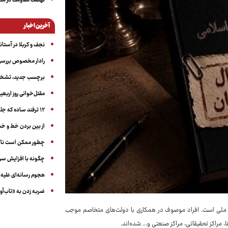
نهضت مقاومت در منط
آخرین اخبار
نجف و کربلا در آستانه ۵۰ در
رادار مخصوص بررسی 
برچسب جدید، تشخیص
مقتل‌خوانی روز اربعین
۱۲ ترفند ساده که جلوی پرخوری عصبی و اضافه ‌وزن را می‌گیرد
از بین بردن خط و 
چطور ممکن است ناگ
چگونه با افزایش سن 
هجوم رسانه‌ای علیه ا
ضربه زدن به «تاب‌آو
رت ملی است. افراد موصوف در همکاری با دولت‌های متخاصم موجب
مراکز تحقیقاتی، مراکز صنعتی و... شده‌اند.