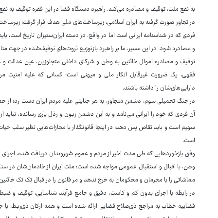
به نفع ملت، توقیف و مصادره می‌کند. راهبرد دستگاه قضا در این فقره توقیف به نفع
در تجاوز صورت گرفته به ایران اسلامی، زیرساخت‌های ملی هدف قرار گرفت؛ زیرساخت‌ه
فردی که در شناسنامه ایرانی است اما در واقع، در دسته ایران‌ستیزان تاریخ است، با
و مصادره شود. در این مسیر، ما بر راهبرد بازتوزیع ثروت‌های توقیف‌شده در جهت منا
توقیف و مصادره اموال خائنین به وطن و شرکای داخلی متجاوزین، عین عدالت و عد
فقهی، یک ضرورت غیرقابل انکار ملی و میهنی است؛ کسانی که علیه امنیت مردم 
دارایی‌های‌شان را داشته باشند.
در جنگ تحمیلی سوم، دشمن متجاوز، به هر جنایتی علیه مردم ایران دست زد؛ از ح
آن فردی که خود را ایرانی می‌نامد و به این دشمن زبون و رذل یاری رسانده، نباید 
سهیم است و باید تقاص پس دهد؛ در اینجا قانونگذار با مجازات‌هایی نظیر سلب حیات
است.
وفق بازخوردهایی که طی مدت اخیر از مردم و عموم شهروندان دریافت شده، اجرای بد
وطن، با اقبال و استقبال عمومی مواجه شده است؛ ملت ایران از خادمان‌شان در سنگر 
مماشاتی را با مجرمان و محکومان به خرج ندهد و مر قانون را در قبال تک تک خائنین 
در رابطه با اجرای بدون کم و کاست، دقیق و جامع فرآیند شناسایی، توقیف و ضبط
قضاییه خطاب به مراجع ذی‌صلاح قضایی ارائه شده است و همه ارکان ذی‌ربط، با ج