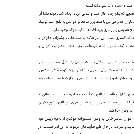
 ملت و استرداد به نفع ملت است.
ایی که برای رفاه حال ملت و تعالی مردم ایجاد شده بود؛ فلذا آن
ید تاوان همراهی‌اش با متجاوز را بدهد و اموالش به نفع ملت توقیف
فع عمومی و بازسازی زیرساخت‌ها، تاکید موکد وجود دارد.
الت‌گستری است. این امر علاوه بر مستندات و پشتوانه حقوقی و
و ثبات کشور اقدام کرده‌اند، نباید انتظار مصونیت اموال و
مله به مدرسه و بیمارستان تا موشک زدن به منازل مسکونی مردم؛
از دست انتقام ملت ایران مصون بماند؛ او نیز در کودک‌کشی دشمن،
 و مصادره اموال، به حسبه، میان جرم و مجازات تناسب ایجاد کرده
ون تنازل و قاطعانه قانون توقیف و مصادره اموال عناصر خائن به
قضا، این مطالبه جدی را دارد که در اجرای این قانون، کوچک‌ترین
به وطن اجرا کند.
 اموال عناصر خائن به وطن، دستورات موکدی از ناحیه رئیس قوه
دیت و سرعت در حال طی فرآیندهای مربوط به این امر هستند؛ در