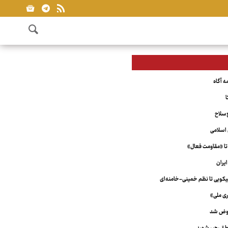
ا
‌سلاح
اسلامی
تا «مقاومت فعال»
یران
ویی تا نظم خمینی-خامنه‌ای
ری ملی»
عوض شد