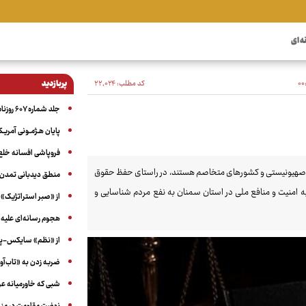
ه ای
کد مطلب:
۲۲٬۰۲۴
پربازدید
جلد شماره ۶۰۷ روزنامه آگاه
پایان هـژمـونی آمریـک
فروپاشی افسانه خلع
صر وابسته به رژیم صهیونیستی و کشورهای متخاصم هستند، در راستای حفظ حقوق
منطق دیدبانی تمدن 
 امنیت و منافع ملی در استان سمنان به نفع مردم شناسایی و
از «صبر استراتژیک» 
هجوم رسانه‌ای علیه ا
از «نظم» سایکس-پیک
ضربه زدن به «تاب‌آو
شبی که خاورمیانه 