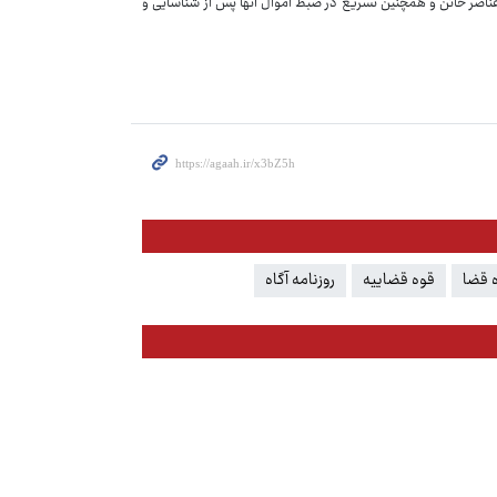
 عناصر خائن و همچنین تسریع در ضبط اموال آنها پس از شناسایی و
 قضا
قوه قضاییه
روزنامه آگاه