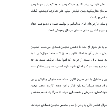
محمدعلی فئوادی، زینب اکبری، فرانک رهبر، هدیه کیمیایی، درسا رهبر،
ولماز غفاربیگی‌داریان، کیارش نیلی، علی شاکری‌تالارپشتی، فرانک
ائمی‌پور است.
 سایر دارایی‌های آنان شناسایی و توقیف شده و ممنوعیت انجام
د در مرجع قضایی استان سمنان در حال رسیدگی است.
 به هر نحوی از انحاء با دشمن متجاوز همکاری می‌کنند، اطمینان
ل در قبال آنها به لحاظ قانونی، صدق کند، حتما اموال‌شان را به
د شده تا آن دسته از افرادی که اموال‌شان توقیف شده، هر چه
، به هیچ وجه درنگ و تعلل نشود. قوه قضاییه همچنین متذکر شده
 و منطبق با نص صریح قانون است؛ ادله حقوقی و اثباتی بر این
آن صحه می‌گذارند؛ لکن فراتر از این عرصه، کاربرد مبحث عرفان
 کودک‌کش، همراهی و هم‌صدایی کرده، نه صرفا یک عنصر معاند یا
.
وال عناصر خائن به وطن را که با دشمن متجاوز همراهی کرده‌اند،