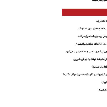
ق رهبر شهید
جه
ماهیچه‌های بدن ابداع شد
 بیماری را متحول می‌کند
 در امامزاده شاه‌کرم ـ اصفهان
خش شیشه عینک با جوش شیرین
هان کر شویم؟
از «پروتئین نگهدارنده بدن» مراقبت کنیم؟
یران
ری ملی»