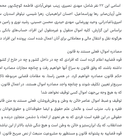
اسامی این ۲۲ نفر شامل: مهدی نصیری، زینب عوض‌آبادی، فاطمه کوچک‌پور، 
علی آریان‌صابر، رها پوراسماعیل، احسان ابراهیمیان، زهرا شیسی، نیلوفر اسدیان، س
امیری‌باغبادرانی، وحید پوررضایی، مهدی حیدری، محسن حسینی، رشید نوری و رامین ص
براساس این گزارش، کلیه اموال منقول و غیرمنقول این افراد، حساب‌های بانکی و
هرگونه نقل و انتقال مالی و معاملاتی برای آنان اعمال شده است. پرونده این افرا
مصادره اموال؛ فعلی مستند به قانون
قوه قضاییه اعلام کرده است که افرادی که چه در داخل کشور و چه در خارج از کشور،
داشته باشند که وفق قانون به سراغ آنها خواهیم رفت و چنانچه مجازات مصادره اموا
حکم قانون، مصادره خواهیم کرد. در همین راستا، به مقامات قضایی مربوطه تاکی
سریع‌تر تعیین تکلیف شوند و چنانچه واجد مصادره اموال هستند، در اعمال قانون
که به هیچ وجه بی‌جهت اموال کسی توقیف نخواهد شد!
توقیف و ضبط اموال عناصر خائن به وطن و وطن‌فروشان، فعلی مستند به متن قانون
فقره و باب، مترتب است و عالمان علم حقوق و ایضا حقوقدانان و حقوق‌خوانان بر 
حقوقی در این فقره است؛ فردی که به هر نحوی از انحاء با دشمن متجاوز، درنده و
ضدانقلاب، که یک ایران‌ستیز و خائن به وطن است و هیچ ننگی شاید بالاتر از این نباشد
قوه قضاییه به پشتوانه قانون و مستظهر به مشروعیت منبعث از نص صریح قانون، ام