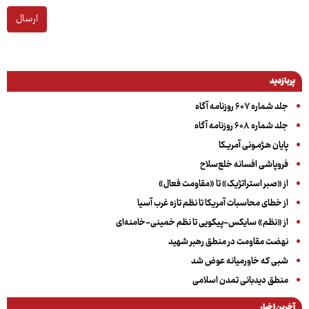
ارسال
پربازدید
جلد شماره ۶۰۷ روزنامه آگاه
جلد شماره ۶۰۸ روزنامه آگاه
پایان هـژمـونی آمریـکا
فروپاشی افسانه خلع‌سلاح
از «صبر استراتژیک» تا «مقاومت فعال»
از خطای محاسبات آمریکا تا نظم تازه غرب آسیا
از «نظم» سایکس-پیکویی تا نظم خمینی-خامنه‌ای
نهضت مقاومت در منطق رهبر شهید
شبی که خاورمیانه عوض شد
منطق دیدبانی تمدن اسلامی
آخرین اخبار