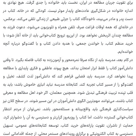
برای تقویت جریان مطالعه در ایران، نخست باید خانواده را جدی گرفت. هیچ نهادی به
اندازه خانواده در شکل‌گیری عادت‌های پایدار موثر نیست. کودکی که در خانه، کتاب در
دست پدر و مادر می‌بیند، ناخودآگاه کتاب را جزئی طبیعی از زندگی تلقی می‌کند. برعکس،
در خانه‌ای که همه اوقات فراغت صرف تلفن همراه و تلویزیون می‌شود، دعوت فرزند به
مطالعه چندان اثربخش نخواهد بود. از این‌رو، ترویج کتاب‌خوانی باید از خانه آغاز شود؛ با
خرید منظم کتاب، با خواندن جمعی، با هدیه دادن کتاب و با گفت‌وگو درباره آنچه
خوانده‌ایم.
در گام بعد، مدرسه باید از نگاه صرفا نمره‌محور و آزمون‌زده به کتاب فاصله بگیرد. تا وقتی
دانش‌آموز کتاب را فقط ابزار امتحان بداند، هیچ پیوند عاطفی و فکری پایداری با مطالعه
پیدا نخواهد کرد. مدرسه باید فضایی فراهم کند که دانش‌آموز لذت کشف، تخیل و
گفت‌وگو را از مسیر کتاب تجربه کند. کتابخانه مدرسه نباید انباری خاموش باشد؛ باید به
قلب تپنده تربیت فرهنگی تبدیل شود. همچنین معلمان، اگر خود اهل مطالعه و معرفی
کتاب باشند، می‌توانند مهم‌ترین الگوی دانش‌آموزان در این مسیر شوند. در سطح کلان نیز
سیاست‌گذاری فرهنگی باید واقع‌بینانه و مسئله‌محور باشد. نمی‌توان از مردم انتظار
کتاب‌خوانی گسترده داشت، اما کتاب را روزبه‌روز گران‌تر و دسترسی به آن را دشوارتر کرد.
حمایت از ناشران، تقویت یارانه‌های خرید کتاب، توسعه کتابخانه‌های عمومی، تسهیل
دسترسی به کتاب الکترونیکی و برگزاری رویدادهای مستمر محلی، از جمله اقداماتی است