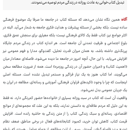
تبدیل کتاب‌خوانی به عادت روزانه در زندگی مردم توصیه می‌نمودند.
آگاه:
همین نگاه نشان می‌دهد که مسئله کتاب در جامعه ما صرفا یک موضوع فرهنگی
ساده نیست، بلکه بخشی از مسئله پیشرفت و هدایت فکری جامعه به شمار می‌آید. البته در
اکثر جوامع نیز، کتاب فقط یک کالای فرهنگی نیست؛ بلکه معیاری برای سنجش عمق فکری،
بلوغ اجتماعی و ظرفیت تمدنی آن جامعه است. هر اندازه کتاب در زندگی مردم جایگاه
پررنگ‌تری داشته باشد، به همان میزان قدرت تحلیل، گفت‌وگو، مدارا و فهم عمومی نیز
افزایش می‌یابد. با این حال، آنچه امروز در جامعه ما دیده می‌شود، فاصله‌ای معنادار میان
«اهمیت کتاب» و «میزان حضور آن در زندگی روزمره» است. همه از ضرورت مطالعه سخن
می‌گویند، اما کتاب هنوز به یک نیاز فراگیر و مستمر تبدیل نشده است. مسئله اصلی
اینجاست که چرا با وجود تاکیدهای فراوان فرهنگی، آموزشی و رسانه‌ای، مطالعه در ایران به
یک جریان عمومی بدل نمی‌شود.
واقعیت آن است که کتاب در سبد روزانه بسیاری از خانواده‌ها حضور کم‌رنگی دارد. نه فقط
به این دلیل که مردم علاقه‌ای به دانستن ندارند، بلکه به این علت که مجموعه‌ای از موانع
اقتصادی، رسانه‌ای و سبک زندگی، کتاب را از متن زندگی به حاشیه رانده است. افزایش
قیمت کتاب، کاهش توان خرید، کمبود کتابخانه‌های فعال در برخی مناطق، ضعف نظام
توزیع و نیز فاصله گرفتن آموزش رسمی از لذت مطالعه، از جمله عواملی هستند که رابطه