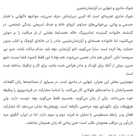
شوک مادری و تنهایی در آپارتمان‌نشینی
شوک مادری تجربه‌ای است که کسی درباره‌اش حرف نمی‌زند: مواجهه ناگهانی با فشار
جسمی و روانی، بی‌خوابی‌های مداوم، انزوای خانه و حذف تدریجی زندگی شخصی. در
گذشته، خانواده گسترده (مادربزرگ، خاله، همسایه) بخشی از بار مراقبت را بر دوش
می‌کشید؛ اما خانواده هسته‌ای و آپارتمان‌نشینی، مادر را در خانه‌ای کوچک و اغلب بدون
حمایت رها کرده است. سارا می‌گوید: «تو آپارتمان، بچه باید مدام ساکت باشد. ندو، نپر،
سروصدا نکن. آخرش هم مادر عصبی می‌شود، هم بچه.» این فقط کمبود فضا نیست؛ شهر
مدرن، بیش از آنکه برای کودک و مادر طراحی شده باشد، برای کار و ترافیک ساخته شده
است.
مهم‌ترین بخش این بحران، تنهایی در مادری است. در بسیاری از مصاحبه‌ها، زنان گفته‌اند
همسرانشان یا ساعت‌های طولانی کار می‌کنند، یا اساسا مشارکت در فرزندپروری را وظیفه
خود نمی‌دانند. یکی از زنان می‌گوید: همسرم فقط می‌گوید بچه دوست دارد، ولی
هیچ‌وقت برای نگهداری بچه مرخصی نگرفته است. پژوهش‌ها نشان می‌دهد که مشارکت
فعال پدر، رابطه مستقیمی با تمایل به فرزند دوم و سوم دارد. اما در ایران، الگوی مرد
نان‌آور، زن مراقب همچنان غالب است؛ حتی زمانی که زنان همزمان شاغلند.