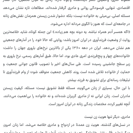
سقوط آماری، واقعیتی کمتر دیده‌شده وجود دارد: زنانی که میان تحصیل، کار، فشار
اقتصادی، تنهایی، فرسودگی روانی و مادری گرفتار شده‌اند. مطالعات تازه نشان می‌دهد
مسئله اصلی، بی‌میلی به خانواده نیست؛ بلکه دشوار شدن زیستن همزمان نقش‌های زنانه
در جامعه‌ای است که هنوز با الگوی مردانه اداره می‌شود.
«اگه همسر آدم همراه نباشه، یه دونه بچه هم زیاده.» این جمله کوتاه، شاید خلاصه‌ترین
روایت از وضعیت فرزندآوری در ایران امروز باشد؛ روایتی که حالا خود را در آمارهای جمعیتی
هم نشان می‌دهد. ایران در دهه ۱۳۶۰ یکی از بالاترین نرخ‌های باروری جهان را داشت؛
خانواده‌های چهار و پنج‌فرزندی امری عادی بود. اما حالا، طبق آمارهای رسمی، نرخ باروری به
زیر سطح جانشینی رسیده است. طی سال‌های اخیر با تصویب قانون جوانی جمعیت و
حمایت از خانواده تلاش شده است روند کاهش جمعیت متوقف شود؛ از وام فرزندآوری تا
تبلیغات رسانه‌ای برای تشویق به فرزند بیشتر.
با این حال، بسیاری از زنان می‌گویند مسئله فقط تشویق نیست؛ مسئله، کیفیت زیستن
مادران است. زنان ایرانی نه از مادری گریزان شده‌اند و نه خانواده را بی‌اهمیت می‌دانند.
آنچه تغییر کرده، مختصات زندگی زنانه در ایران امروز است.
مادری، دیگر تنها هویت زن نیست
در نسل‌های گذشته، هویت زن عمدتا در ازدواج و مادری خلاصه می‌شد. اما زنان امروز،