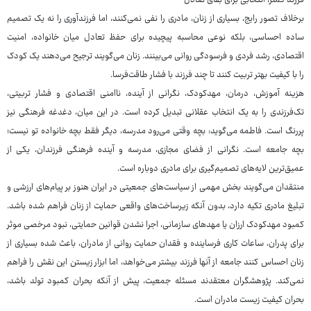
فرزند کمتر، انتخابی برای بقای تعادل
برخلاف تصور رایج، بسیاری از زنان، مادری را نفی نمی‌کنند، اما فرزندآوری را نه یک تصمیم
ساده احساسی، بلکه نوعی محاسبه پیچیده برای حفظ تعادل میان خانواده، امنیت
اقتصادی، رشد فردی و فرسودگی روانی می‌بینند. زنان می‌گویند ترجیح می‌دهند یک کودک
را با کیفیت بهتر تربیت کنند تا چند فرزند با فشار طاقت‌فرسا.
هزینه آموزش، درمان، مهدکودک، نگرانی از آینده، ناامنی اقتصادی و فشار تربیتی،
تک‌فرزندی را به یک انتخاب عقلانی تبدیل کرده است. در این میان، دغدغه فرهنگی نیز
پررنگ است. فاطمه می‌گوید: بچه وقتی می‌رود مدرسه، دیگر فقط بچه خانواده تو نیست؛
بچه جامعه است. نگرانی از فضای مجازی، مدرسه و آینده فرهنگی فرزندان، یکی از
عمیق‌ترین لایه‌های تصمیم‌گیری برای مادری دوباره است.
منتقدان می‌گویند بخش مهمی از سیاست‌های جمعیتی در ایران هنوز بر پیام‌های ارزشی و
تبلیغ مادری تکیه دارد، بدون آنکه زیرساخت‌های واقعی حمایت از زنان فراهم شده باشد.
کمبود مهدکودک ارزان یا مهدهای سازمانی، اجرا نشدن قوانین حمایتی، نبود مرخصی موثر
برای پدران، ساعات کاری فرساینده و فقدان حمایت روانی از مادران، باعث شده بسیاری از
زنان احساس کنند جامعه از آنها فرزند بیشتر می‌خواهد، اما ابزار زیستن این نقش را فراهم
نمی‌کند. پژوهشگران معتقدند مسئله جمعیت، پیش از آنکه بحران کمبود تولد باشد،
بحران کیفیت زیست مادران است.