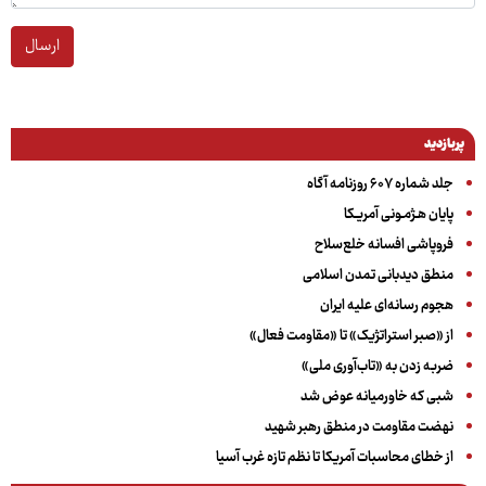
ارسال
پربازدید
جلد شماره ۶۰۷ روزنامه آگاه
پایان هـژمـونی آمریـکا
فروپاشی افسانه خلع‌سلاح
منطق دیدبانی تمدن اسلامی
هجوم رسانه‌ای علیه ایران
از «صبر استراتژیک» تا «مقاومت فعال»
ضربه زدن به «تاب‌آوری ملی»
شبی که خاورمیانه عوض شد
نهضت مقاومت در منطق رهبر شهید
از خطای محاسبات آمریکا تا نظم تازه غرب آسیا