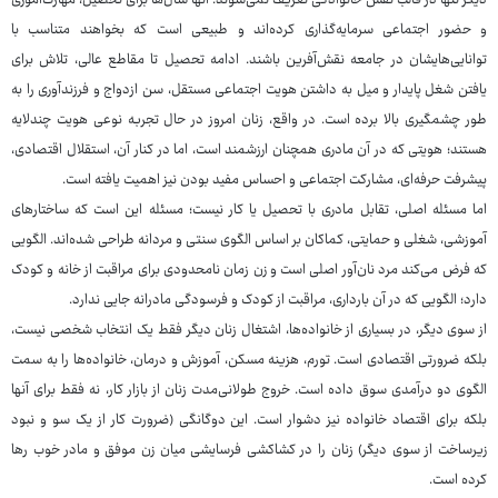
دیگر تنها در قالب نقش خانوادگی تعریف نمی‌شوند. آنها سال‌ها برای تحصیل، مهارت‌آموزی
و حضور اجتماعی سرمایه‌گذاری کرده‌اند و طبیعی است که بخواهند متناسب با
توانایی‌هایشان در جامعه نقش‌آفرین باشند. ادامه تحصیل تا مقاطع عالی، تلاش برای
یافتن شغل پایدار و میل به داشتن هویت اجتماعی مستقل، سن ازدواج و فرزندآوری را به
طور چشمگیری بالا برده است. در واقع، زنان امروز در حال تجربه نوعی هویت چندلایه
هستند؛ هویتی که در آن مادری همچنان ارزشمند است، اما در کنار آن، استقلال اقتصادی،
پیشرفت حرفه‌ای، مشارکت اجتماعی و احساس مفید بودن نیز اهمیت یافته است.
اما مسئله اصلی، تقابل مادری با تحصیل یا کار نیست؛ مسئله این است که ساختارهای
آموزشی، شغلی و حمایتی، کماکان بر اساس الگوی سنتی و مردانه طراحی شده‌اند. الگویی
که فرض می‌کند مرد نان‌آور اصلی است و زن زمان نامحدودی برای مراقبت از خانه و کودک
دارد؛ الگویی که در آن بارداری، مراقبت از کودک و فرسودگی مادرانه جایی ندارد.
از سوی دیگر، در بسیاری از خانواده‌ها، اشتغال زنان دیگر فقط یک انتخاب شخصی نیست،
بلکه ضرورتی اقتصادی است. تورم، هزینه مسکن، آموزش و درمان، خانواده‌ها را به سمت
الگوی دو درآمدی سوق داده است. خروج طولانی‌مدت زنان از بازار کار، نه فقط برای آنها
بلکه برای اقتصاد خانواده نیز دشوار است. این دوگانگی (ضرورت کار از یک سو و نبود
زیرساخت از سوی دیگر) زنان را در کشاکشی فرسایشی میان زن موفق و مادر خوب رها
کرده است.