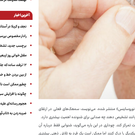
نهضت مقاومت در منط
آخرین اخبار
نجف و کربلا در آستانه ۵۰ در
رادار مخصوص بررسی 
برچسب جدید، تشخیص
مقتل‌خوانی روز اربعین
۱۲ ترفند ساده که جلوی پرخوری عصبی و اضافه ‌وزن را می‌گیرد
از بین بردن خط و 
چطور ممکن است ناگ
چگونه با افزایش سن 
هجوم رسانه‌ای علیه ا
ر نوروساینس» منتشر شده، می‌نویسد: سمعک‌های فعلی در ارتقای
ضربه زدن به «تاب‌آو
توانند تشخیص دهند چه صدایی برای شنونده اهمیت بیشتری دارد.
تمرکز کند. چوداری در این باره می‌گوید: شنوایی فقط درباره آن
کدیگر را درک کنند اما ممکن است یک فرد به تلاش ذهنی بیشتری