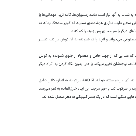
 شدت به آنها نیاز است مانند رستوران‌ها، کافه تریا، مهمانی‌ها یا
ش سعی دارند فناوری هوشمندی بسازند که کاربر سمعک بداند به
های دیگر یا سروصدای پس زمینه را کم کنند.
مصنوعی می‌خواند و آنچه را که شنونده به آن گوش می‌کند، تفسیر
ری بسیاری از سمعک‌ها تشکیل دهنده پرتو (beamforming) هستند که صدایی که از جهت خاص و معمولا از جلوی شنونده به گوش
انند، توجه‌شان تغییر می‌کند یا حتی بدون نگاه کردن به افراد دیگر
پژوهشگران آن را یک «سیستم حلقه‌بسته برای رمزگشایی توجه شنیدار»(AAD) نامیده‌اند. آنها می‌خواستند دریابند آیا AAD می‌تواند به اندازه کافی دقیق
 سرکوب کند یا خیر. هرچند این ایده خارق‌العاده به نظر می‌رسد
ودهایی متکی است که در یک بستر کلینیکی به مغز متصل شده‌اند.