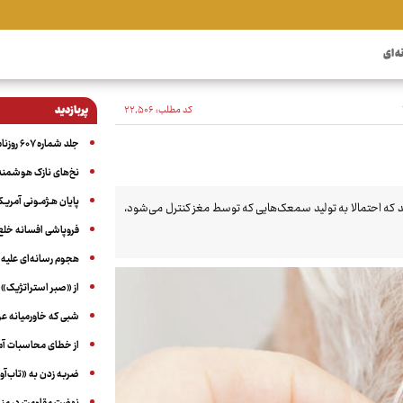
ه ای
کد مطلب:
۲۲٬۵۰۶
پربازدید
جلد شماره ۶۰۷ روزنامه آگاه
نخ‌های نازک هوشمند 
پایان هـژمـونی آمریـک
 که احتمالا به تولید سمعک‌هایی که توسط مغز کنترل می‌شود،
فروپاشی افسانه خلع
هجوم رسانه‌ای علیه ا
از «صبر استراتژیک» 
شبی که خاورمیانه 
از خطای محاسبات آمری
ضربه زدن به «تاب‌آو