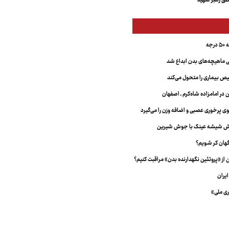
ق رهبر شهید
جه
ماهیچه‌های بدن ابداع شد
 بیماری را متحول می‌کند
 در امامزاده شاه‌کرم ـ اصفهان
خش شیشه عینک با جوش شیرین
هان کر شویم؟
از «پروتئین نگهدارنده بدن» مراقبت کنیم؟
یران
ری ملی»