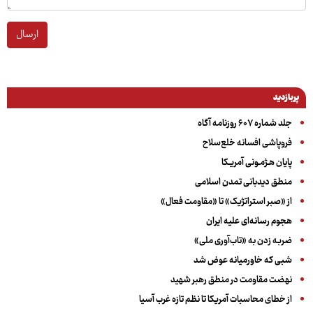
ارسال
پربازدید
جلد شماره ۶۰۷ روزنامه آگاه
فروپاشی افسانه خلع‌سلاح
پایان هـژمـونی آمریـکا
منطق دیدبانی تمدن اسلامی
از «صبر استراتژیک» تا «مقاومت فعال»
هجوم رسانه‌ای علیه ایران
ضربه زدن به «تاب‌آوری ملی»
شبی که خاورمیانه عوض شد
نهضت مقاومت در منطق رهبر شهید
از خطای محاسبات آمریکا تا نظم تازه غرب آسیا