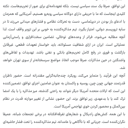
این توافق، صرفا یک سند سیاسی نیست، بلکه تعهدنامه‌ای برای عبور از تحریم‌هاست. نکته
کلیدی اینجاست که ما با حریفی دارای دوگانه سیاسی روبه‌رو هستیم، آمریکایی که همزمان
با ادعای باز بودن در دیپلماسی، دست به تحرکات نظامی و فشارهای میدانی می‌زند تا در
سایه تروریسم دولتی، امتیاز بگیرد. تیم مذاکره‌کننده به خوبی بر این تزویر واقف است، لذا
آنچه مطالبه می‌شود، فراتر از وعده‌های توخالی، تضامین سخت‌افزاری و راستی‌آزمایی
عملیاتی است. ایران در ازای شفافیت مسئولانه، باید خواستار تعهدات قطعی، غیرقابل‌
بازگشت و فوری در رفع کامل تحریم‌های بانکی و نفتی باشد. تهدیدات و لفاظی‌های
واشنگتن در حین مذاکرات، صرفا موجب اتخاذ مواضع سرسختانه‌تر از سوی تهران خواهد
شد.
آنچه این فرآیند را متمایز می‌کند، رویکرد چندجانبه‌گرایی مقتدرانه است. حضور ناظران
قدرتمند جهانی چون چین، روسیه و پاکستان به عنوان ضامنین اجرای توافق، تضمین‌کننده
این است که ایالات متحده آمریکا دیگر نتواند به راحتی گذشته، میز مذاکره را با یک امضا
ترک کند یا با بدعهدی، زیر توافق بزند. این حضور، نشانی از تغییر موازنه قدرت در نظام
بین‌الملل و محصور کردن خوی تهاجمی آمریکا است.
با این همه، کنش‌های رادیکال و شعارهای تفرقه‌افکنانه در برخی تجمعات شبانه، عمیقا
نگران‌کننده است. جریانی که با ناآگاهی یا عامدانه، تیم مذاکره‌کننده را تحت فشار حاشیه‌ای