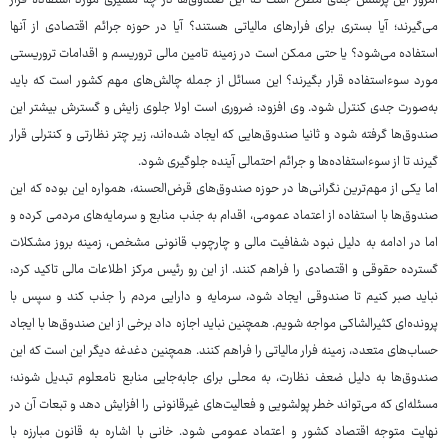
امروز این پرسش جدی مطرح است که این صندوق‌ها در چه مسیری مورد استفاده قرار
می‌گیرند؛ آیا بستری برای فرارهای مالیاتی هستند؟ آیا در حوزه جرائم اقتصادی از آنها
استفاده می‌شود؟ یا حتی ممکن است در زمینه تامین مالی تروریسم و اقدامات تروریستی
مورد سوءاستفاده قرار بگیرند؟ این مسائل از جمله چالش‌های مهم کشور است که باید
به‌صورت جدی کنترل شود. وی افزود: ضروری است اولا جلوی زایش و گسترش بیشتر این
صندوق‌ها گرفته شود و ثانیا صندوق‌هایی که ایجاد شده‌اند، زیر چتر نظارتی و کنترلی قرار
گیرند تا از سوءاستفاده‌ها و جرائم احتمالی آینده جلوگیری شود.
اما یکی از مهم‌ترین نگرانی‌ها در حوزه صندوق‌های قرض‌الحسنه، همواره این بوده که این
صندوق‌ها با استفاده از اعتماد عمومی، اقدام به جذب منابع و سرمایه‌های مردمی کرده و
اما در ادامه به دلیل نبود شفافیت مالی و چارچوب قانونی مشخص، زمینه بروز مشکلات
گسترده حقوقی و اقتصادی را فراهم کنند. از این رو رئیس مرکز اطلاعات مالی تاکید کرد:
نباید صبر کنیم تا صندوقی ایجاد شود، سرمایه و دارایی مردم را جذب کند و سپس با
پرونده‌ای کثیرالشاکی مواجه شویم. همچنین نباید اجازه داد برخی از این صندوق‌ها با ایجاد
حساب‌های متعدد، زمینه فرار مالیاتی را فراهم کنند. همچنین دغدغه دیگر این است که این
صندوق‌ها به دلیل ضعف نظارت، به محلی برای جابه‌جایی منابع نامعلوم تبدیل شوند؛
مسئله‌ای که می‌تواند خطر پولشویی و فعالیت‌های غیرقانونی را افزایش دهد و تبعات آن در
نهایت متوجه اقتصاد کشور و اعتماد عمومی شود. خانی با اشاره به قانون مبارزه با