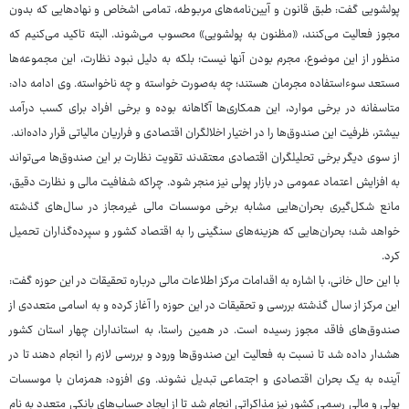
پولشویی گفت: طبق قانون و آیین‌نامه‌های مربوطه، تمامی اشخاص و نهادهایی که بدون
مجوز فعالیت می‌کنند، «مظنون به پولشویی» محسوب می‌شوند. البته تاکید می‌کنیم که
منظور از این موضوع، مجرم بودن آنها نیست؛ بلکه به دلیل نبود نظارت، این مجموعه‌ها
مستعد سوءاستفاده مجرمان هستند؛ چه به‌صورت خواسته و چه ناخواسته. وی ادامه داد:
متاسفانه در برخی موارد، این همکاری‌ها آگاهانه بوده و برخی افراد برای کسب درآمد
بیشتر، ظرفیت این صندوق‌ها را در اختیار اخلالگران اقتصادی و فراریان مالیاتی قرار داده‌اند.
از سوی دیگر برخی تحلیلگران اقتصادی معتقدند تقویت نظارت بر این صندوق‌ها می‌تواند
به افزایش اعتماد عمومی در بازار پولی نیز منجر شود. چراکه شفافیت مالی و نظارت دقیق،
مانع شکل‌گیری بحران‌هایی مشابه برخی موسسات مالی غیرمجاز در سال‌های گذشته
خواهد شد؛ بحران‌هایی که هزینه‌های سنگینی را به اقتصاد کشور و سپرده‌گذاران تحمیل
کرد.
با این حال خانی، با اشاره به اقدامات مرکز اطلاعات مالی درباره تحقیقات در این حوزه گفت:
این مرکز از سال گذشته بررسی و تحقیقات در این حوزه را آغاز کرده و به اسامی متعددی از
صندوق‌های فاقد مجوز رسیده است. در همین راستا، به استانداران چهار استان کشور
هشدار داده شد تا نسبت به فعالیت این صندوق‌ها ورود و بررسی لازم را انجام دهند تا در
آینده به یک بحران اقتصادی و اجتماعی تبدیل نشوند. وی افزود: همزمان با موسسات
پولی و مالی رسمی کشور نیز مذاکراتی انجام شد تا از ایجاد حساب‌های بانکی متعدد به نام