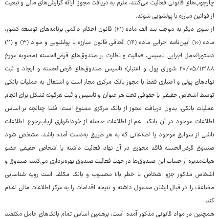
چارچوب‌های قانونی فعالیت می‌کنند، ملزم به دریافت مجوز، ارائه گزارش‌های مالی و تبعیت
از قوانین مبارزه با پولشویی شوند.
از سوی دیگر به موجب بند الف ماده (۲۱) قانون احکام دائمی برنامه‌های توسعه کشور،
ماده (۱۰) آیین‌نامه اجرایی ماده (۱۴) الحاقی قانون مبارزه با پولشویی و مواد (۳) و (۱۱)
دستورالعمل اجرایی تاسیس، فعالیت و نظارت بر صندوق‌های قرض‌الحسنه (مصوبه مورخ
۲۰/۰۵/۱۳۸۸ شورای پول و اعتبار)؛ تاسیس صندوق‌های قرض‌الحسنه و ایجاد و ثبت
نهادهای پولی و اعتباری فقط با مجوز بانک مرکزی مجاز است و اشتغال به عملیات بانکی
توسط اشخاص حقیقی یا حقوقی تحت هر عنوان و تاسیس و ثبت هرگونه تشکل برای انجام
عملیات بانکی، بدون دریافت مجوز از بانک مرکزی ممنوع است؛ فلذا چنانچه بر اساس
اطلاعات موجود در آن بانک، اعم از اطلاعات حاصله از خوداظهاری ارباب‌رجوع، اطلاعات
ناشی از سوابق موجود یا اطلاعاتی که به هر طریق به‌دست آمده باشد، مشخص شود
صندوق قرض‌الحسنه فاقد مجوزی در آن نهاد فعالیت داشته یا اشخاص حقیقی عضو
هیات‌مدیره از حساب این صندوق‌ها در جهت فعالیت صندوق بهره‌برداری می‌کنند؛ صندوق و
اشخاص مذکور جزو اشخاص با خطر بالا محسوب و بانک مکلف است رویه شناسایی
مضاعف را در قبال ایشان معمول داشته و نتیجه اقدامات را به مرکز اطلاعات مالی اعلام
کند.
همچنین در مواد قانونی مذکور آمده است: برهمین اساس تمام بانک‌های عامل مکلفند