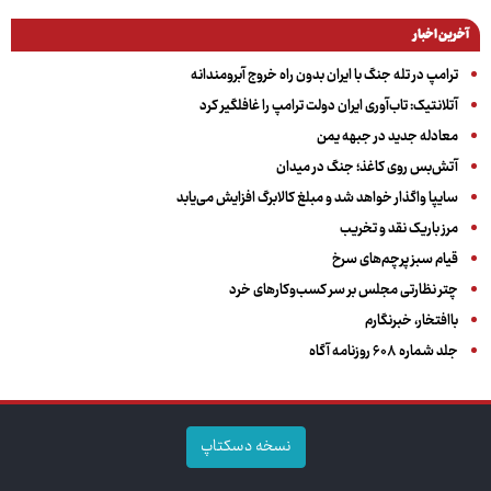
آخرین اخبار
ترامپ در تله جنگ با ایران بدون راه خروج آبرومندانه
آتلانتیک: تاب‌آوری ایران دولت ترامپ را غافلگیر کرد
معادله جدید در جبهه یمن
آتش‌بس روی کاغذ؛ جنگ در میدان
سایپا واگذار خواهد شد و مبلغ کالابرگ افزایش می‌یابد
مرز باریک نقد و تخریب
قیام سبز پرچم‌های سرخ
چتر نظارتی مجلس بر سر کسب‌وکارهای خرد
باافتخار، خبرنگارم
جلد شماره ۶۰۸ روزنامه آگاه
نسخه دسکتاپ