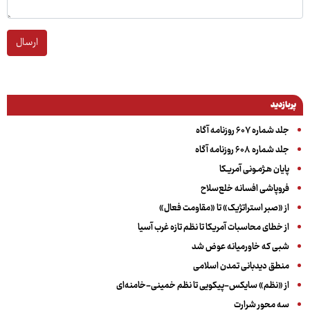
ارسال
پربازدید
جلد شماره ۶۰۷ روزنامه آگاه
جلد شماره ۶۰۸ روزنامه آگاه
پایان هـژمـونی آمریـکا
فروپاشی افسانه خلع‌سلاح
از «صبر استراتژیک» تا «مقاومت فعال»
از خطای محاسبات آمریکا تا نظم تازه غرب آسیا
شبی که خاورمیانه عوض شد
منطق دیدبانی تمدن اسلامی
از «نظم» سایکس-پیکویی تا نظم خمینی-خامنه‌ای
سه‌ محور شرارت