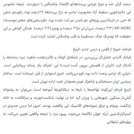
درصد گران شد و موج تورمی بی‌سابقه‌ای اقتصاد واشنگتن را درنوردید. نتیجه ملموس
این ماجراجویی، سقوط آزاد محبوبیت ترامپ به نرخ بی‌سابقه ۲۹درصد بود؛ رکوردی منفی
که حتی در تاریک‌ترین روزهای جو بایدن نیز ثبت نشده بود. نظرسنجی‌های معتبر موسسات
AP-NORC (۳۳ درصد)، سی‌ان‌ان (۳۵ درصد) و رویترز (۳۶ درصد)، همگی گواهی بر این
حقیقتند که بومرنگ جنگ، مستقیما به قلب واشنگتن اصابت کرده است.
فرجام؛ خروج از قفس و درس جدید تاریخ
فرانک گاردنر، تحلیل‌گر بی‌بی‌سی، در جمله‌ای کوتاه و تکان‌دهنده ماهیت نبرد سه‌ماهه را
آشکار کرد: «ایران از قفسش بیرون آمده است.» این اعتراف یک رسانه بریتانیایی است.
دنیایی که ترامپ وعده داده بود فرو می‌پاشد، امروز استوارتر از قبل ایستاده است. ساختار
سیاسی ایران مستحکم و شاهرگ هرمز همچنان تحت اراده تهران است.
تاریخ فرجام این‌گونه تهاجم‌ها را بارها به دیکتاتورها آموخته است؛ می‌توان به پشتوانه
آتش‌بار سنگین، شهرهایی را ویران کرد اما در نهایت، شکست‌خورده و سرافکنده به خانه
بازگشت. ویتنام و عراق نمونه‌های کلاسیک این واقعیت بودند. امروز اما درس جدیدی در
استراتژیک‌ترین آبراه جهان نگاشته می‌شود: پیروز نبرد را نتیجه واقعی تعیین می‌کند، نه
بوق‌های تبلیغاتی.