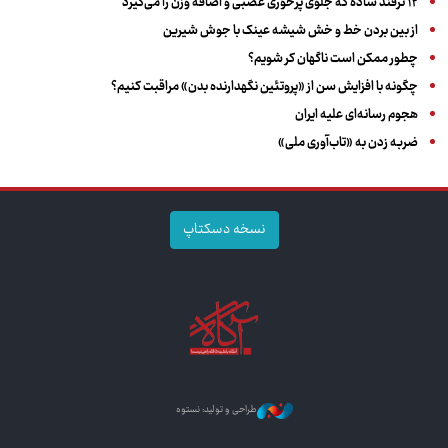
۱۲ ترفند ساده که جلوی پرخوری عصبی و اضافه ‌وزن را می‌گیرد
از بین بردن خط و خش شیشه عینک با جوش شیرین
چطور ممکن است ناگهان کر شویم؟
چگونه با افزایش سن از «پروتئین نگهدارنده بدن» مراقبت کنیم؟
هجوم رسانه‌ای علیه ایران
ضربه زدن به «تاب‌آوری ملی»
نسخه دسکتاپ
طراحی و تولید: نستوه