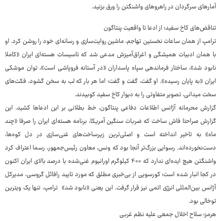
آمارهای سرگردان در راهروهای واشنگتن را ورق بزنید.
تناقض‌های کاخ سفید؛ از ادعا تا واقعیت پنتاگون
ترامپ از همان ساعات نخستین تهاجم، ماشین روایت‌سازی و رسانه‌ای خود را روشن کرد. او
با همان ادبیات همیشگی و اغراق‌آمیزش مدعی شد که تاسیسات هسته‌ای ایران «کاملا
نابود شد»، ساختار فرماندهی سپاه پاسداران «در آستانه فروپاشی است»، توان موشکی
ایران «به پایان رسیده». او گفت، گفت و گفت؛ اما هر بار که لب به سخن گشود، فکت‌های
سخت میدانی، تصویر متفاوتی را به دیوار کاخ سفید کوبیدند.
گزارش محرمانه آژانس اطلاعات دفاعی پنتاگون، خط بطلانی بر این ادعاها کشید. این
گزارش صراحتا فاش ساخت که ضربات سنگین آمریکا، برنامه هسته‌ای ایران را صرفا «چند
ماه» به تاخیر انداخته است و اصلی‌ترین زیرساخت‌های غنی‌سازی در دل کوه‌ها،
دست‌نخورده‌اند. رسوایی بزرگ‌تر آنجا بود که ونس، معاون رئیس‌جمهور، رسما اعتراف کرد
واشنگتن هیچ ایده‌ای ندارد که ۴۰۰ کیلوگرم اورانیوم غنی‌شده با درصد بالای ایران اکنون
در کجا انبار شده است؛ کورسویی از بی‌خبری مطلق که مورد تایید رافائل گروسی، مدیرکل
آژانس بین‌المللی انرژی اتمی نیز قرار گرفت. این یعنی «نابود شد» ترامپ، تنها یک ویترین
توخالی بود.
هرمز؛ سلاح اخلال جمعی علیه نظم غربی