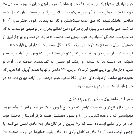
در جغرافیای استراتژیک این نبرد، تنگه هرمز؛ شاهرگ حیاتی انرژی جهان که روزانه معادل ۲۰
درصد نفت مصرفی دنیا از آن عبور می‌کرد، به سلاحی مرگبار در دست ایران تبدیل شد؛
سلاحی غافلگیرکننده که هیچ بمب سنگرشکن و ناو هواپیمابری توان خنثی‌سازی آن را
نداشت. علی واعظ، مدیر پروژه ایران در گروه بین‌المللی بحران، در توصیفی هوشمندانه که
به مانیفست محافل استراتژیک غرب تبدیل شد، نوشت: «آمریکا در تلاش برای جلوگیری از
دستیابی ایران به سلاح کشتار جمعی، یک سلاح اخلال جمعی در اختیار ایران قرار داد.»
ترامپ ناتوان از مهار بحران، ابتدا عاجزانه از ناتو خواست تا برای گشودن این آبراه وارد عمل
شوند؛ اما دست رد به سینه او زدند. او سپس به تهدیدهای سخت روی آورد و
ضرب‌الاجل‌های پی‌درپی تعیین کرد: ۲۱ مارس، ۲۳ مارس و نهایتا هفتم آوریل. اما هربار که
عقربه‌های ساعت از مهلت‌های ادعایی کاخ سفید عبور کردند، این اراده تهران بود که در
هرمز بازتولید شد و هیچ‌چیز تغییر نکرد.
سقوط در خانه؛ بهای سنگین بنزین پنج دلاری
با این حال، تلخ‌ترین شکست ترامپ نه در خلیج فارس، بلکه در داخل آمریکا رقم خورد.
پوپولیستی که با وعده «بنزین ارزان» و بهبود معیشت، طبقه کارگر آمریکا را فریفته بود،
حالا در برابر ملتی ایستاده است که نرخ بنزین را در گالن‌های پنج دلاری لمس می‌کنند. با
جهش قیمت نفت از ۶۷ دلار به کانال بالای ۱۰۰ دلار، بلیت هواپیما در ایالات متحده ۲۰