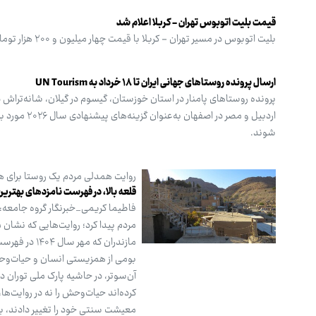
قیمت بلیت اتوبوس تهران - کربلا اعلام شد
بلیت اتوبوس در مسیر تهران - کربلا با قیمت چهار میلیون و ۲۰۰ هزار تومان و مسیر تهران - اهواز با نرخ یک میلیون و ۳۵۳ هزار تومان عرضه می‌شود.
ارسال پرونده روستاهای جهانی ایران تا ۱۸ خرداد به UN Tourism
پرونده روستاهای پامنار در استان خوزستان، گیسوم در گیلان، شانه‌تراش د
شوند.
روایت همدلی مردم یک روستا برای ه
قلعه بالا، در فهرست نامزدهای بهتری
فاطیما کریمی_خبرنگار گروه جامعه: 
مردم پیدا کرد؛ روایت‌هایی که نشان
مازندران که
بومی از همزیستی انسان و حیات‌وحش
آن‌سوتر، در حاشیه پارک ملی توران د
کرده‌اند حیات‌وحش را نه در روایت‌ه
معیشت سنتی خود را تغییر دادند، برخ