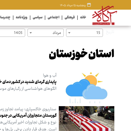
پنجشنبه ۱۵ مرداد ۱۴۰۵
خانه
فرهنگی
اجتماعی
سیاسی
ویژه نامه
چندرسان
تاریخ
15
مرداد
1405
استان خوزستان
آب و هوا
پایداری گرمای شدید در کشور دمای خوزستان به ۱
الگوهای هواشناسی از رگبارهای موسم
سناریوی خاکسپاری؛ پیامد تجاوز زمین
گورستان متجاوزان آمریکایی در جنوب
نوع و شکل تجاوزات اخیر آمریکایی‌ها 
است. هدف قرار دادن برخی پل‌ها و خط