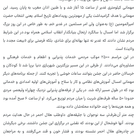
مهمانی کیلومتری غدیر از ساعت ۱۵ آغاز شد و با طنین اذان مغرب به پایان رسید. این
مهمانی با هدف گرامیداشت یکی از مهم‌ترین رویدادهای تاریخ اسلام، یعنی انتخاب حضرت
امیرالمومنین (ع) به‌عنوان ولی امر مسلمین در غدیر خم، به طور خاص در این روز بزرگ
برگزار شد اما امسال با سالگرد ارتحال بنیانگذار انقلاب اسلامی همراه بود.در این شرایط
مردم نشان دادند که غدیر نه تنها بهانه‌ای برای شادی، بلکه فرصتی برای «بیعت مجدد با
ولایت» است.
در این مراسم ۲۵۰۰ موکب مردمی خدمات پذیرایی و اطعام و خدمات فرهنگی و
مشاوره‌ای می‌دادند. از طرفی در این مسیر بزرگترین شهربازی دنیا برپا شد تا کودکان و
خرسالان حاضر در این جشن بتوانند ساعات خوشی را تجربه کنند. از جمله برنامه‌های دیگر
مهمانی امسال آموزش‌های نظامی و کار با سلاح و آموزش‌های اولیه امدادی و خدماتی
بود که در طول مسیر ارائه شد. در یکی از غرفه‌های پذیرایی نزدیک چهارراه ولیعصر، مردی
حدودا ۵۰ ساله ظرف‌های شربت را میان مردم توزیع می‌کرد. او از ساعت ۶ صبح آمده بود
و همه هزینه‌ها را چند خانواده محله‌شان داده بودند.
چند متر آن‌طرف‌تر، سه نوجوان با جلیقه‌های داوطلب هلال احمر در حال هدایت مردم
بودند. آنها خوشحال از این بودند که نقشی در برگزاری این جشن داشتند. برخی دیگرشان
در چادرهای هلال احمر نشسته بودند و فشار خون و قند می‌گرفتند و به مراجعان