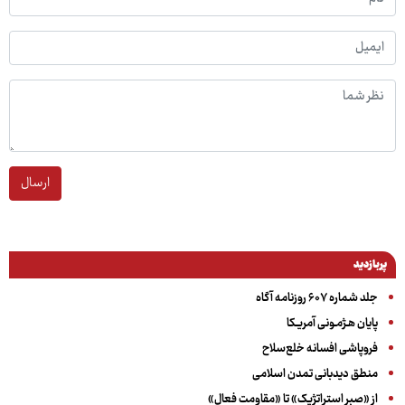
ارسال
پربازدید
جلد شماره ۶۰۷ روزنامه آگاه
پایان هـژمـونی آمریـکا
فروپاشی افسانه خلع‌سلاح
منطق دیدبانی تمدن اسلامی
از «صبر استراتژیک» تا «مقاومت فعال»