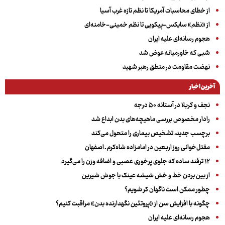
از خطای محاسبات آمریکا تا نظم تازه غرب آسیا
از «نظم» سایکس-پیکویی تا نظم خمینی-خامنه‌ای
هجوم رسانه‌ای علیه ایران
شبی که خاورمیانه عوض شد
نهضت مقاومت در منطق رهبر شهید
آخرین اخبار
نجف و کربلا در آستانه ۵۰ درجه
رادار مخصوص بررسی ماهیچه‌های بدن ابداع شد
برچسب جدید، تشخیص بیماری را متحول می‌کند
مقتل‌خوانی روز اربعین در امامزاده شاه‌کرم ـ اصفهان
۱۲ ترفند ساده که جلوی پرخوری عصبی و اضافه ‌وزن را می‌گیرد
از بین بردن خط و خش شیشه عینک با جوش شیرین
چطور ممکن است ناگهان کر شویم؟
چگونه با افزایش سن از «پروتئین نگهدارنده بدن» مراقبت کنیم؟
هجوم رسانه‌ای علیه ایران