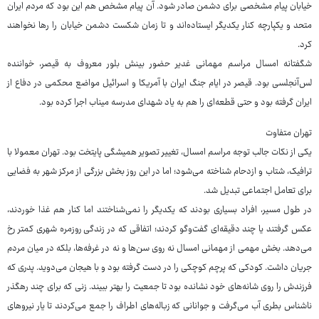
خیابان پیام مشخصی برای دشمن صادر شود. آن پیام مشخص هم این بود که مردم ایران
متحد و یکپارچه کنار یکدیگر ایستاده‌اند و تا زمان شکست دشمن خیابان را رها نخواهند
کرد.
شگفتانه امسال مراسم مهمانی غدیر حضور بینش بلور معروف به قیصر، خواننده
لس‌آنجلسی بود. قیصر در ایام جنگ ایران با آمریکا و اسرائیل مواضع محکمی در دفاع از
ایران گرفته بود و حتی قطعه‌ای را هم به یاد شهدای مدرسه میناب اجرا کرده بود.
تهران متفاوت
یکی از نکات جالب توجه مراسم امسال، تغییر تصویر همیشگی پایتخت بود. تهران معمولا با
ترافیک، شتاب و ازدحام شناخته می‌شود؛ اما در این روز بخش بزرگی از مرکز شهر به فضایی
برای تعامل اجتماعی تبدیل شد.
در طول مسیر، افراد بسیاری بودند که یکدیگر را نمی‌شناختند اما کنار هم غذا خوردند،
عکس گرفتند یا چند دقیقه‌ای گفت‌وگو کردند؛ اتفاقی که در زندگی روزمره شهری کمتر رخ
می‌دهد. بخش مهمی از مهمانی امسال نه روی سن‌ها و نه در غرفه‌ها، بلکه در میان مردم
جریان داشت. کودکی که پرچم کوچکی را در دست گرفته بود و با هیجان می‌دوید. پدری که
فرزندش را روی شانه‌های خود نشانده بود تا جمعیت را بهتر ببیند. زنی که برای چند رهگذر
ناشناس بطری آب می‌گرفت و جوانانی که زباله‌های اطراف را جمع می‌کردند تا یار نیروهای