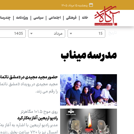
پنجشنبه ۱۵ مرداد ۱۴۰۵
خانه
فرهنگی
اجتماعی
سیاسی
ویژه نامه
چندرسان
تاریخ
15
مرداد
1405
مدرسه میناب
حضور مجید مجیدی در «مشق ناتمام
مجید مجیدی در رویداد «مشق ناتمام
را رقم می زند.
روی موج ۱۰۱.۵ مگاهرتز
رادیو اربعین آغاز به‌کار کرد
امسال نیز با ۷۲۰ ساعت پخش زنده و مستقیم تا پایان ماه صفر، همراه زائران حضرت اباعبدالله الحسین (ع) خواهد بود.