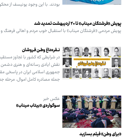
بودند. با این وجود یونیسف از محکوم
پویش «فرشتگان میناب» تا ۲۰ اردیبهشت تمدید شد
پویش مردمی «فرشتگان میناب» با استقبال خوب مردم و اهالی فرهنگ و هنر تا ۲۰ اردیبهشت‌ ۱۴۰۵ تم
نــقره‌داغ وطـن فـروشان
در شرایطی که کشور با تجاوز مستقی
نقش ایادی رسانه‌ای و هنری دشمن ب
جمهوری اسلامی ایران در پاسخی مقتد
جمله مصادره کامل اموال، مرحله جدید
عکس خبر
سوگواره‌ی «بیتاب میناب»
«برای وطن» فیلم بسازید