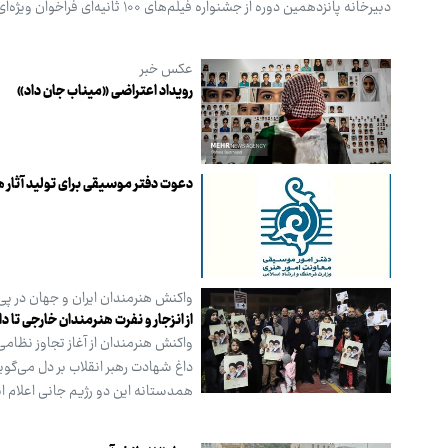
دبیرخانه پانزدهمین دوره از جشنواره فیلم‌های ۱۰۰ ثانیه‌ای فراخوان ویژه‌ای را با عنوان «برای وطن» منتشر کرده است.
عکس خبر
رویداد اعتراضی «میناب جان داد»
دعوت دفتر موسیقی برای تولید آثار
واکنش هنرمندان ایران و جهان در پی 
از انزجار و نفرت هنرمندان خارجی تا داغ
واکنش هنرمندان از آغاز تجاوز نظامی
داغ شهادت رهبر انقلاب بر دل می‌گو
همدستانه این دو رژیم جانی اعلام انزج