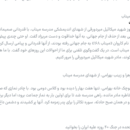
میناب
آموز شهید میکائیل میردورقی از شهدای اندیمشکی مدرسه میناب، با قدردانی صمیمانه
 بعد از حذف از جام جهانی، به آنها خداقوت و دست مریزاد گفت. او حتی چندی پیش
حرکت ارزشمند اعضای تیم ملی که با نام کاروان «میناب ۱۶۸» به جام جهانی رفته بودند، از آنها قدردانی و پیامی 
میناب است، در یک گفت‌وگوی تلفنی برای ما از احوالات این روزهای خود گفت. با ما هم
د، مادر شهید میکائیل میردورقی را مرور کنیم.
زهرا و زینب بهرامی، از شهدای مدرسه میناب
نه کوچک خانه بهرامی، تنها هفت بهار را دیده بود و کلاس دومی بود. با چادر نمازی که 
ره مادر مانده، راهی مدرسه شد تا برای اولین بار به نماز جماعت برود؛ اما دیگر ب
 همان صبح حادثه، سوره تکاثر را برای پدر زمزمه کرد. آنها پر کشیدند و دشمن داغ‌ش
لیه ایران را بخوانید