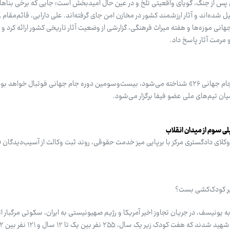
ی پس از جنگ، گویای واقعیتی تلخ و در عین حال امیدبخش است؛ جایی که برخی بناها 
 شده‌اند و آثار ارزشمند کشور در مخازن امن جای گرفته‌اند. علی دارابی، قائم‌مقام 
نی موزه‌ها و هفته میراث فرهنگی، گزارشی از وضعیت آثار تاریخی کشور ارائه کرد و 
مرمت آثار پاسخ داد.
جام جهانی فوتبال ۲۰۲۶ که با نام «جام جهانی ۲۶» شناخته می‌شود، بیست‌وسومین دوره جام جهانی فوتبال خوا
میان تیم‌های ملی عضو فیفا برگزار می‌شود.
ی سوم از میدان انقلاب
ن وکلای دادگستری مرکز با برپایی میز خدمت حقوقی، روند ثبت وکالت از آسیب‌دیدگان
بر کودک‌کشی بست؟
نیسف، در جریان تجاوز اخیر آمریکا و رژیم صهیونیستی به ایران، سکوتی مرگبار اتخ