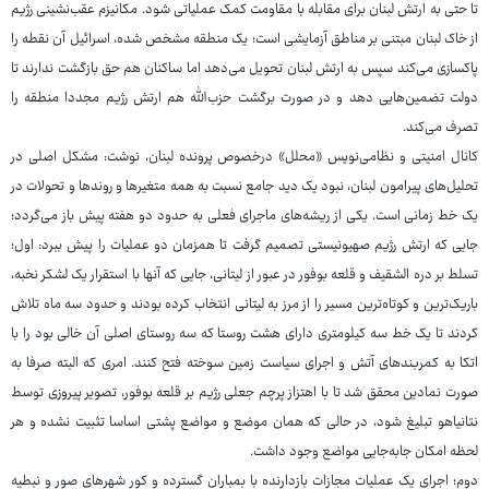
تا حتی به ارتش لبنان برای مقابله با مقاومت کمک عملیاتی شود. مکانیزم عقب‌نشینی رژیم
از خاک لبنان مبتنی بر مناطق آزمایشی است؛ یک منطقه مشخص شده، اسرائیل آن نقطه را
پاکسازی می‌کند سپس به ارتش لبنان تحویل می‌دهد اما ساکنان هم حق بازگشت ندارند تا
دولت تضمین‌هایی دهد و در صورت برگشت حزب‌الله هم ارتش رژیم مجددا منطقه را
تصرف می‌کند.
کانال امنیتی و نظامی‌نویس «محلل» درخصوص پرونده لبنان، نوشت: مشکل اصلی در
تحلیل‌های پیرامون لبنان، نبود یک دید جامع نسبت به همه متغیرها و روندها و تحولات در
یک خط زمانی است. یکی از ریشه‌های ماجرای فعلی به حدود دو هفته پیش باز می‌گردد؛
جایی که ارتش رژیم صهیونیستی تصمیم گرفت تا همزمان دو عملیات را پیش ببرد: اول؛
تسلط بر دره الشقیف و قلعه بوفور در عبور از لیتانی، جایی که آنها با استقرار یک لشکر نخبه،
باریک‌ترین و کوتاه‌ترین مسیر را از مرز به لیتانی انتخاب کرده بودند و حدود سه ماه تلاش
کردند تا یک خط سه کیلومتری دارای هشت روستا که سه روستای اصلی آن خالی بود را با
اتکا به کمربندهای آتش و اجرای سیاست زمین سوخته فتح کنند. امری که البته صرفا به
صورت نمادین محقق شد تا با اهتزاز پرچم جعلی رژیم بر قلعه بوفور، تصویر پیروزی توسط
نتانیاهو تبلیغ شود، در حالی که همان موضع و مواضع پشتی اساسا تثبیت نشده و هر
لحظه امکان جابه‌جایی مواضع وجود داشت.
دوم؛ اجرای یک عملیات مجازات بازدارنده با بمباران گسترده و کور شهرهای صور و نبطیه