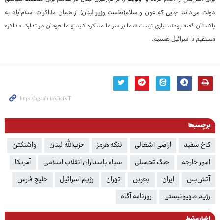
دولت می‌داند، جایی که عون و سلام(نخست وزیر لبنان) از همان مذاکرات اسلام‌آباد به
پاکستان گفته بودند نیازی نیست شما بر سر ما مذاکره کنید و ما خومان در تدارک مذاکره
مستقیم با اسرائیل هستیم.
برچسب‌ها
کاخ سفید
اراضی اشغالی
تنگه هرمز
حزب‌الله لبنان
واشنگتن
امور خارجه
جنگ تحمیلی
سپاه پاسداران انقلاب اسلامی
آمریکا
آتش‌بس
ایران
بحرین
تهران
رژیم اسرائیل
خلیج فارس
رژیم صهیونیستی
روزنامه آگاه
اخبار مرتبط