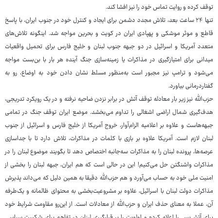
توقف کرده و روایت تماس خود را نیز افشا کند.
تنها ۲۴ ساعت بعد، تلاش مجدد دشمن برای ایجاد و کنترل خود در جنوب ایران، با پاسخ
قاطع و موثر موشکی و پهپادی ایران در کویت و بحرین مواجه شد. اینگونه تلاش‌های
متعدد آمریکا و اسرائیل در دو جبهه جنوب لبنان و خلیج فارس برای تحمیل واقعیات
میدانی برای امتیازگیری در مذاکرات یا زمینه‌سازی جنگ آینده هر بار با بن‌بست مواجه
می‌شود و ترامپ نیز مجبور است به‌منظور مسلط نشان دادن خود به اوضاع، رو به
گفتاردرمانی بیاورد.
حزب‌الله نیز زیر بار معادله توقف آتش در برابر نزدن ضاحیه نرفته و در یک رویکرد تدریجی،
هدف‌گیری شمال اراضی اشغالی را تداوم می‌بخشد. موضع ایران توقف جنگ در تمامی
جبهه‌هاست و علاوه بر اعلامیه الزام‌آوار، خروج آمریکا از خلیج فارس و اسرائیل از جنوب
لبنان لازم است. آمریکا علاوه بر بازی با کلمات در مذاکرات، تلاش دارد تا با جداسازی
عرصه‌ها، پرونده لبنان را به مذاکرات سه‌جانبه اختصاص دهد تا بگویند موضوع لبنان را در
مذاکرات واشنگتن حل می‌کنیم! این در حالی است که هم ایران، جبهه لبنان را بخشی از
امنیت ملی خود به حساب می‌آورد و هم حزب‌الله دقیقا به همین دلیل که می‌داند پذیرش
مذاکرات دولت لبنان با اسرائیل، علاوه بر مشروعیت‌بخشی به محتوای ظالمانه و یک‌طرفه
آن، عملا به معنای حذف ایران و حزب‌الله از معادلات است. از این‌رو مقاومت شرایط خود
برای آتش‌بس را اعلام کرده و اولویت را بر قرارگیری لبنان در تفاهم برای شکست سیاسی