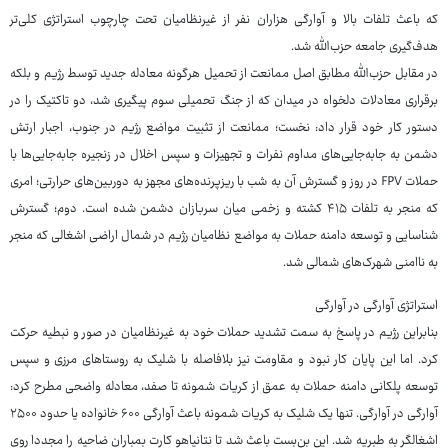
که باعث تلفات بالا و آوارگی هزاران نفر از غیرنظامیان تحت چارچوب استراتژی کلی‌تر
هدف‌گیری جامعه حزب‌الله شد.
در مقابل حزب‌الله مطابق اصل ممانعت از تحمیل هرگونه معادله جدید توسط رژیم و بلکه
برقراری معادلات دلخواه در میدان که از جنگ تحمیلی سوم پیگیری شد، دو تاکتیک را در
دستور کار خود قرار داد: نخست؛ ممانعت از تثبیت مواضع رژیم در جنوب، اجبار ارتش
دشمن به جابه‌جایی‌های مداوم نفرات و تجهیزات و سپس اخلال در زنجیره جابه‌جایی‌ها با
حملات FPV در روز و گسترش آن به شب با ریزپرنده‌های مجهز به دوربین‌های حرارتی؛ امری
که منجر به تلفات ۴۱۵ کشته و زخمی میان سربازان دشمن شده است. دوم؛ گسترش
شناسایی و توسعه دامنه حملات به مواضع نظامیان رژیم در شمال اراضی اشغالی که منجر
به ناامنی شهرک‌های شمالی شد.
استراتژی آوارگی در آوارگی
بنابراین رژیم در پاسخ به سمت تشدید حملات خود به غیرنظامیان در صور و نبطیه حرکت
کرد. اما این پایان کار نبود و مقاومت نیز بلافاصله با شلیک به روستاهای مرزی و سپس
توسعه پلکانی دامنه حملات به عمق از کریات شمونه تا صفد، معادله واضحی مطرح کرد:
آوارگی در آوارگی. تنها یک شلیک به کریات شمونه باعث آوارگی ۶۰۰ خانواده یا حدود ۲۵۰۰
اشغالگر به طبریه شد. این بن‌بست باعث شد تا نتانیاهو کارت بمباران ضاحیه را مجددا روی