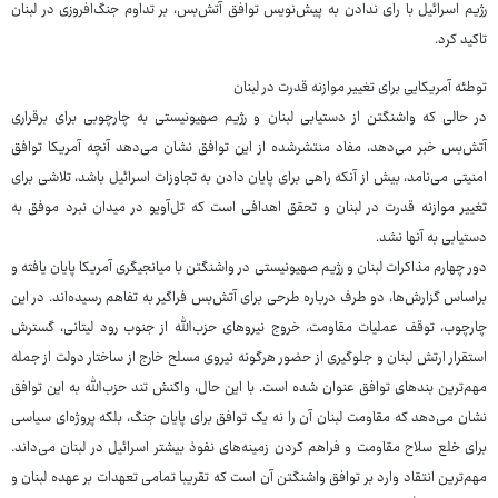
رژیم اسرائیل با رای ندادن به پیش‌نویس توافق آتش‌بس، بر تداوم جنگ‌افروزی در لبنان
تاکید کرد.
توطئه آمریکایی برای تغییر موازنه قدرت در لبنان
در حالی که واشنگتن از دستیابی لبنان و رژیم صهیونیستی به چارچوبی برای برقراری
آتش‌بس خبر می‌دهد، مفاد منتشرشده از این توافق نشان می‌دهد آنچه آمریکا توافق
امنیتی می‌نامد، بیش از آنکه راهی برای پایان دادن به تجاوزات اسرائیل باشد، تلاشی برای
تغییر موازنه قدرت در لبنان و تحقق اهدافی است که تل‌آویو در میدان نبرد موفق به
دستیابی به آنها نشد.
دور چهارم مذاکرات لبنان و رژیم صهیونیستی در واشنگتن با میانجیگری آمریکا پایان یافته و
براساس گزارش‌ها، دو طرف درباره طرحی برای آتش‌بس فراگیر به تفاهم رسیده‌اند. در این
چارچوب، توقف عملیات مقاومت، خروج نیروهای حزب‌الله از جنوب رود لیتانی، گسترش
استقرار ارتش لبنان و جلوگیری از حضور هرگونه نیروی مسلح خارج از ساختار دولت از جمله
مهم‌ترین بندهای توافق عنوان شده است. با این حال، واکنش تند حزب‌الله به این توافق
نشان می‌دهد که مقاومت لبنان آن را نه یک توافق برای پایان جنگ، بلکه پروژه‌ای سیاسی
برای خلع سلاح مقاومت و فراهم کردن زمینه‌های نفوذ بیشتر اسرائیل در لبنان می‌داند.
مهم‌ترین انتقاد وارد بر توافق واشنگتن آن است که تقریبا تمامی تعهدات بر عهده لبنان و