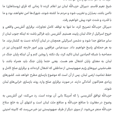
شیخ نعیم قاسم، دبیرکل حزب‌الله لبنان نیز اعلام کرده تا زمانی که قرای (روستاهای) ما
ناامن باشد، بمباران و تخریب شود و مردم ما کشته شوند، شهرک‌ها امن نخواهند بود و ما
با قدرت و شدت خود پیش خواهیم رفت.
دبیرکل حزب‌الله تصریح کرد: ما تنها به توقف کامل تجاوزات، برقراری آتش‌بس واقعی و
خروج اسرائیل از خاک لبنان پایبند هستیم. آتش‌بس باید فراگیر باشد؛ نه اینکه جنوب لبنان از
سایر مناطق جدا شود و دشمن اسرائیلی همچنان در لبنان آزادانه دست به کشتار بزند. ما
به هر حمله‌ای پاسخ خواهیم داد. سیدعباس عراقچی، وزیر امور خارجه کشورمان نیز در
مصاحبه با شبکه المیادین لبنان تاکید کرد: یک نکته را روشن کنم و آن اینکه پایان جنگ در
لبنان به معنای پایان اشغال هم هست. یعنی حتما پایان جنگ باید همراه باشد با
عقب‌نشینی نیروهای رژیم صهیونیستی از مناطقی که اشغال کرده‌اند و برقراری صلح کامل و
حفظ تمامیت ارضی لبنان. پس از آن است که موضوع بازسازی مطرح خواهد شد. کشورهای
زیادی هم‌اکنون آمادگی دارند در صورت برقراری صلح وارد روند بازسازی خرابی‌های لبنان
شوند.
حزب‌الله توافق آتش‌بسی را که آمریکا بانی آن بوده است، رد می‌کند؛ این آتش‌بس به
وضوح در مغایرت با منافع حزب‌الله و منافع ملت لبنان است و انتهای آن به خلع سلاح
حزب‌الله منجر می‌شود. از سوی دیگر از طرف صهیونیستی نیز خبر می‌رسد که کابینه امنیتی