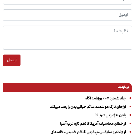
ارسال
پربازدید
جلد شماره ۶۰۷ روزنامه آگاه
نخ‌های نازک هوشمند علائم حیاتی بدن را رصد می‌کند
پایان هـژمـونی آمریـکا
از خطای محاسبات آمریکا تا نظم تازه غرب آسیا
از «نظم» سایکس-پیکویی تا نظم خمینی-خامنه‌ای