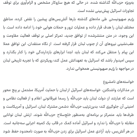
به‌ویژه حزب‌الله گذاشته شده، در حالی که هیچ سازوکار مشخص و الزام‌آوری برای توقف
تجاوزات اسرائیل پیش‌بینی نشده است.
رژیم صهیونیستی طی ماه‌های گذشته بارها آتش‌بس‌های پیشین را نقض کرده، مناطق
مختلف لبنان را هدف قرار داده و عملیات ترور و حملات هوایی خود را ادامه داده است. با
این وجود، در متن منتشرشده از توافق جدید، تمرکز اصلی بر توقف فعالیت مقاومت و
عقب‌نشینی نیروهای آن از جنوب لبنان قرار گرفته است. از نگاه منتقدان، این توافق عملا
این پیام را منتقل می‌کند که لبنان باید ابتدا ابزارهای بازدارندگی خود را کنار بگذارد و
سپس امیدوار باشد که اسرائیل به تعهداتش عمل کند؛ رویکردی که با تجربه تاریخی لبنان
در مواجهه با رژیم صهیونیستی همخوانی ندارد.
خواسته‌های نامشروع
در مذاکرات واشنگتن، خواسته‌های اسرائیل از لبنان با حمایت آمریکا، مشتمل بر پنج محور
است که عبارتند از: دولت لبنان باید حزب‌الله را رسما غیرقانونی اعلام و از فعالیت نظامی و
امنیتی آن جلوگیری کند؛ بدین‌ترتیب حزب‌الله دشمن مشترک لبنان، اسرائیل و آمریکاست و
طرف‌ها باید متمرکز بر برنامه‌ای به‌منظور خلع‌سلاح حزب‌الله شوند. ارتش لبنان توانایی
مقابله با حزب‌الله را ندارد و اسرائیل آماده کمک در قالب یک کمیته اجرایی سه‌جانبه است.
در هر آتش‌بس، باید آزادی‌ عمل اسرائیل برای زدن حزب‌الله به صورت نامحدود حفظ شود