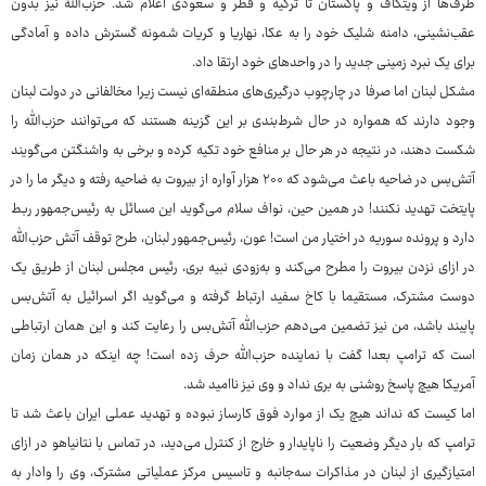
طرف‌ها از ویتکاف و پاکستان تا ترکیه و قطر و سعودی اعلام شد. حزب‌الله نیز بدون
عقب‌نشینی، دامنه شلیک خود را به عکا، نهاریا و کریات‌ شمونه گسترش داده و آمادگی
برای یک نبرد زمینی جدید را در واحدهای خود ارتقا داد.
مشکل لبنان اما صرفا در چارچوب درگیری‌های منطقه‌ای نیست زیرا مخالفانی در دولت لبنان
وجود دارند که همواره در حال شرط‌بندی بر این گزینه هستند که می‌توانند حزب‌الله را
شکست دهند، در نتیجه در هر حال بر منافع خود تکیه کرده و برخی به واشنگتن می‌گویند
آتش‌بس در ضاحیه باعث می‌شود که ۲۰۰ هزار آواره از بیروت به ضاحیه رفته و دیگر ما را در
پایتخت تهدید نکنند! در همین حین، نواف سلام می‌گوید این مسائل به رئیس‌جمهور ربط
دارد و پرونده سوریه در اختیار من است! عون، رئیس‌جمهور لبنان، طرح توقف آتش حزب‌الله
در ازای نزدن بیروت را مطرح می‌کند و به‌زودی نبیه بری، رئیس مجلس لبنان از طریق یک
دوست مشترک، مستقیما با کاخ سفید ارتباط گرفته و می‌گوید اگر اسرائیل به آتش‌بس
پایبند باشد، من نیز تضمین می‌دهم حزب‌الله آتش‌بس را رعایت کند و این همان ارتباطی
است که ترامپ بعدا گفت با نماینده حزب‌الله حرف زده است! چه اینکه در همان زمان
آمریکا هیچ پاسخ روشنی به بری نداد و وی نیز ناامید شد.
اما کیست که نداند هیچ یک از موارد فوق کارساز نبوده و تهدید عملی ایران باعث شد تا
ترامپ که بار دیگر وضعیت را ناپایدار و خارج از کنترل می‌دید، در تماس با نتانیاهو در ازای
امتیازگیری از لبنان در مذاکرات سه‌جانبه و تاسیس مرکز عملیاتی مشترک، وی را وادار به