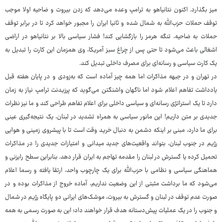
میز بگذارد. اکنون نتانیاهو به ترامپ وعده می‌دهد که زدن بیروت و ضاحیه اولا موجب
توقف حملات حزب‌الله به شمال شده و ثانیا ایران را مجبور خواهد کرد تا در برابر توقف
حملات به ضاحیه، تنگه هرمز را بازگشایی کند! فشار سیاسی بالا بر نتانیاهو در اراضی
اشغالی باعث می‌شود تا حتی پس از چراغ سبز آمریکا، وی همزمان این کارت را تبدیل به
یک کارت سیاسی و رسانه‌ای برای مصرف داخلی تبدیل کند.
در تهران و در جبهه مذاکرات اما همه چیز آماده است که به‌زودی و در پایان هفته قبل
یادداشت تفاهم اعلام شود اما ناگهان واشنگتن می‌گوید که پرزیدنت ترامپ نیاز به زمان
دارد تا یک استراتژی رسانه‌ای و سیاسی داخلی برای اعلام تفاهم طراحی کند و ما نیز نظرات
جدیدی بر متن داریم! این مانور سیاسی به همراه تشدید در لبنان، یک نتیجه‌گیری عینی
برای ما دارد، مبنی بر اینکه دشمن به دنبال خرید وقت است تا با پیشروی زمینی و هوایی
رژیم در جنوب لبنان، بتواند واقعیت‌های جدید میدانی و امتیازات جدیدی را در مذاکرات
تحمیل کرده یا گسترش در لبنان را مقدمه تهاجم به ایران قرار دهد. بنابراین سطح رایزنی و
هماهنگی سیاسی و نظامی با حزب‌الله برای یک چارچوب واحد، ارتقا یافته و رسما اعلام
می‌شود که ما برداشت مثبتی از این وضعیت نداریم، آماده خروج از مذاکرات بوده و در
صورت عدم توقف در لبنان و گسترش به بیروت، موشک‌های ایرانی دو پایگاه رژیم در شمال
و جنوب را در یک عملیات پیش‌دستانه هدف قرار خواهند داد؛ این به صورت رسمی به همه