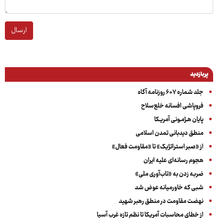
ارسال
پربازدید
جلد شماره ۶۰۷ روزنامه آگاه
فروپاشی افسانه خلع‌سلاح
پایان هـژمـونی آمریـکا
منطق دیدبانی تمدن اسلامی
از «صبر استراتژیک» تا «مقاومت فعال»
هجوم رسانه‌ای علیه ایران
ضربه زدن به «تاب‌آوری ملی»
شبی که خاورمیانه عوض شد
نهضت مقاومت در منطق رهبر شهید
از خطای محاسبات آمریکا تا نظم تازه غرب آسیا