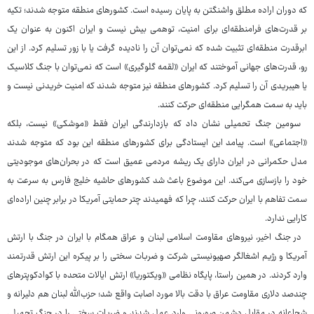
که دوران اراده مطلق واشنگتن به پایان رسیده است. کشورهای منطقه متوجه شدند؛ تکیه
بر قدرت‌های فرامنطقه‌ای برای امنیت، توهمی بیش نیست و ایران اکنون به عنوان یک
ابرقدرت منطقه‌ای تثبیت شده که نمی‌توان آن را نادیده گرفت یا با زور تسلیم کرد. از این
رو، قدرت‌های جهانی آموختند که ایران «لقمه گلوگیری» است که نمی‌توان با جنگ کلاسیک
یا هیبریدی آن را تسلیم کرد. کشورهای منطقه نیز متوجه شدند که امنیت خریدنی نیست و
باید به سمت همگرایی منطقه‌ای حرکت کنند.
سومین جنگ تحمیلی نشان داد که بازدارندگی ایران فقط «موشکی» نیست، بلکه
«اجتماعی» است. پیامد این ایستادگی برای کشورهای منطقه این بود که متوجه شدند
مدل حکمرانی در ایران دارای یک ریشه مردمی عمیق است که در بحران‌های موجودیتی
خود را بازسازی می‌کند. این موضوع باعث شد کشورهای حاشیه خلیج فارس به سرعت به
سمت تفاهم با ایران حرکت کنند، چرا که فهمیدند چتر حمایتی آمریکا در برابر چنین اراده‌ای
کارایی ندارد.
در جنگ اخیر، نیروهای مقاومت اسلامی لبنان و عراق همگام با ایران در جنگ با ارتش
آمریکا و رژیم اشغالگر صهیونیستی شرکت و ضربات سختی را بر پیکره این ارتش قدرتمند
وارد کردند. در همین راستا، پایگاه نظامی «ویکتوریا» ارتش ایالات متحده با کوادکوپترهای
چندصد دلاری مقاومت عراق با دقت بالا مورد اصابت واقع شد؛ حزب‌الله لبنان هم دلیرانه و
شجاعانه در مقابل دشمن صهیونی وارد عمل شدند و ضربات سختی را در جنگ تحمیلی