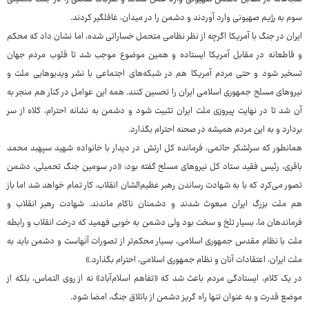
سوم به رژیم صهیونی وارد آوردند و دشمن را در میدان، غافلگیر کردند.
ایران در جنگ با آمریکا اگرچه از نظر نظامی متحمل خساراتی شده، اما نشان داد که محکم
و قاطعانه در مقابل آمریکا ایستاده و همین موضوع موجب شد تا قلوب مردم جهان
تسخیر شود و حتی مردم آمریکا هم در شبکه‌های اجتماعی با نشر ویدیوهایی ملت و
نیروهای مسلح جمهوری اسلامی ایران را تحسین کنند. همه این عوامل در کنار هم منجر به
آن شد تا در نهایت پیروزی ملت ایران تثبیت شود و دشمن به نشانه احترام، کلاه از سر
بردارد و به این مردم همیشه در صحنه احترام بگذارد.
همانطور که سرلشکر حاتمی، فرمانده کل ارتش در دیدار با خانواده شهید سپهبد محمد
باقری، رئیس فقید ستاد کل نیروهای مسلح گفته بود: «در سومین جنگ تحمیلی، دشمن
تصور می‌کرد که با به شهادت رساندن رهبر عظیم‌الشان انقلاب، کار تمام خواهد شد اما باز
هم ملت بزرگ ایران مبعوث شدند و دشمنان ناکام ماندند. شهادت رهبر انقلاب و
فرماندهان ما، بسیار تلخ و سخت بود ولی دشمن به خوبی فهمید که درخت انقلاب و رابطه
ملت با نظام مقدس جمهوری اسلامی، بسیار محکم‌تر از تصورات آنهاست و دشمن باید به
ملت ایران، اعتقادات آنان و نظام جمهوری اسلامی، احترام بگذارد.»
در یک کلام، ایستادگی مردم باعث شد که «تفاهم اسلام‌آباد» نه از روی التماس، بلکه از
موضع قدرت و به عنوان تنها راه گریز دشمن از باتلاق جنگ، امضا شود.