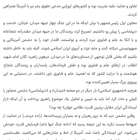
تجاوز و جنایت علیه بشریت بود و کشورهای اروپایی مدعی حقوق بشر نیز با آمریکا همراهی
کردند.
معاون اول رئیس‌جمهور با بیان اینکه ما در این جنگ چهار جبهه میدان، خیابان، خدمت و
دیپلماسی را پیش رو داشتیم، تصریح کرد: رزمندگان ما در جبهه میدان مقتدرانه، شجاعانه
و با اتکا به علم و فناوری نبرد کردند و توانستند اقتدار خود را به دشمن آمریکایی و
صهیونیستی دیکته کنند و مایه عزت و آبروی ایران اسلامی شوند. البته باید به خاطر داشته
باشیم که بخش قابل توجهی از دستاوردهای ما در میدان، مرهون راهبرد کلان امام شهید
انقلاب در ارتقای علم و فناوری بود و نقش فرماندهان، پاسداران و رزمندگان شجاع،
هوشمند و با درایت کشور که به اهمیت علم و فناوری باور داشتند، در دستیابی به این
پیروزی بزرگ بسیار تعیین‌کننده بود.
هرچند «جمهوری اسلامی» بار دیگر در دو صحنه «میدان» و «دیپلماسی» دشمن متجاوز را
کیش و مات کرد اما باید به تبیین و تحلیل یک موضوع راهبری پرداخت و آن اینکه «راز
ایستادگی ایران مقابل برترین قدرت نظامی جهان» چه بود؟
وقتی دشمن دید که نه ترور رهبران و نه بمباران زیرساخت‌ها، اراده مردم را در حمایت از
جبهه‌ها سست نکرد، به این نتیجه رسید که ادامه جنگ تنها باعث فرسایش قدرت خودش
می‌شود. این ایستادگی باعث شد، آمریکا از خط و نشان‌هایی که می‌کشید، عقب‌نشینی