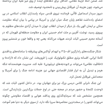
کند. ضمن آنکه گزینه نظامی، حداقل برای دهه‌های آینده از روی میز علیه ایران برداشته
می‌شود، چون هزینه آن غیرقابل پیش‌بینی و نامحدود توصیف شد.
دیروز سردار اسماعیل قاآنی، فرمانده نیروی قدس سپاه پاسداران انقلاب اسلامی در پی
امضای یادداشت تفاهم پایان جنگ میان ایران و آمریکا در پیامی با بیان اینکه مقاومت
متکی بر ایمان الهی یک بار دیگر از میدان انقلاب تهران تا میدان آزادی ملت‌های مظلوم به
پیروزی رسید، نوشت: آفرین بر ملت امام حسینی ایران و مقاومت منطقه‌ای قهرمان که در
آستانه محرم حسینی اثبات کردند هیهات من‌الذله یعنی چه و واقعا خون بر شمشیر پیروز
است.
شکار جنگنده‌های رادارگریز اف-۳۵ و انهدام آواکس‌های پیشرفته با سامانه‌های پدافندی
کاملا ایرانی، افسانه برتری مطلق تکنولوژیک غرب را فروریخت. این نشان داد که «اراده» و
«خلاقیت نظامی» می‌تواند بر «بودجه‌های تریلیونی» غلبه کند. مدیریت هوشمندانه تنگه
هرمز و تبدیل آن به ابزار فشار اقتصادی جهانی نیز، هزینه ادامه جنگ را برای آمریکا و
متحدانش غیرقابل تحمل کرد.
این جنگ نابرابر، کلاس درسی بزرگ نیز برای جهانیان بود. در داخل کشور، اثبات شد که
«وحدت کلمه» و حضور مردم در صحنه حتی در اوج حملات بزرگ‌ترین بازدارندگی است.
همچنین مشخص شد که سرمایه‌گذاری روی پدافند هوایی و اقتصاد مقاومتی چگونه
می‌تواند کشور را در سخت‌ترین محاصره‌ها سرپا نگه دارد. از سوی دیگر، به دنیا هم آموخت