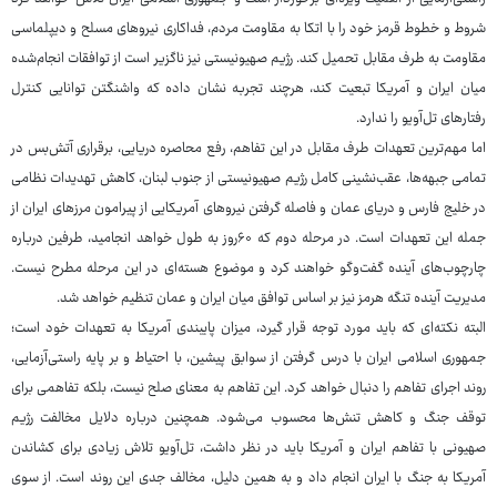
شروط و خطوط قرمز خود را با اتکا به مقاومت مردم، فداکاری نیروهای مسلح و دیپلماسی
مقاومت به طرف مقابل تحمیل کند. رژیم صهیونیستی نیز ناگزیر است از توافقات انجام‌شده
میان ایران و آمریکا تبعیت کند، هرچند تجربه نشان داده که واشنگتن توانایی کنترل
رفتارهای تل‌آویو را ندارد.
اما مهم‌ترین تعهدات طرف مقابل در این تفاهم، رفع محاصره دریایی، برقراری آتش‌بس در
تمامی جبهه‌ها، عقب‌نشینی کامل رژیم صهیونیستی از جنوب لبنان، کاهش تهدیدات نظامی
در خلیج فارس و دریای عمان و فاصله گرفتن نیروهای آمریکایی از پیرامون مرزهای ایران از
جمله این تعهدات است. در مرحله دوم که ۶۰روز به طول خواهد انجامید، طرفین درباره
چارچوب‌های آینده گفت‌وگو خواهند کرد و موضوع هسته‌ای در این مرحله مطرح نیست.
مدیریت آینده تنگه هرمز نیز بر اساس توافق میان ایران و عمان تنظیم خواهد شد.
البته نکته‌ای که باید مورد توجه قرار گیرد، میزان پایبندی آمریکا به تعهدات خود است؛
جمهوری اسلامی ایران با درس گرفتن از سوابق پیشین، با احتیاط و بر پایه راستی‌آزمایی،
روند اجرای تفاهم را دنبال خواهد کرد. این تفاهم به معنای صلح نیست، بلکه تفاهمی برای
توقف جنگ و کاهش تنش‌ها محسوب می‌شود. همچنین درباره دلایل مخالفت رژیم
صهیونی با تفاهم ایران و آمریکا باید در نظر داشت، تل‌آویو تلاش زیادی برای کشاندن
آمریکا به جنگ با ایران انجام داد و به همین دلیل، مخالف جدی این روند است. از سوی