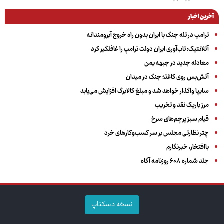
آخرین اخبار
ترامپ در تله جنگ با ایران بدون راه خروج آبرومندانه
آتلانتیک: تاب‌آوری ایران دولت ترامپ را غافلگیر کرد
معادله جدید در جبهه یمن
آتش‌بس روی کاغذ؛ جنگ در میدان
سایپا واگذار خواهد شد و مبلغ کالابرگ افزایش می‌یابد
مرز باریک نقد و تخریب
قیام سبز پرچم‌های سرخ
چتر نظارتی مجلس بر سر کسب‌وکارهای خرد
باافتخار، خبرنگارم
جلد شماره ۶۰۸ روزنامه آگاه
نسخه دسکتاپ