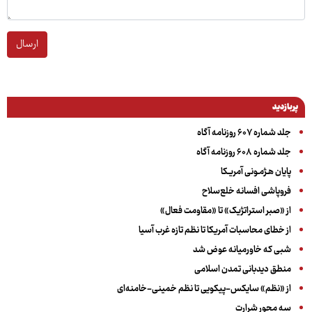
ارسال
پربازدید
جلد شماره ۶۰۷ روزنامه آگاه
جلد شماره ۶۰۸ روزنامه آگاه
پایان هـژمـونی آمریـکا
فروپاشی افسانه خلع‌سلاح
از «صبر استراتژیک» تا «مقاومت فعال»
از خطای محاسبات آمریکا تا نظم تازه غرب آسیا
شبی که خاورمیانه عوض شد
منطق دیدبانی تمدن اسلامی
از «نظم» سایکس-پیکویی تا نظم خمینی-خامنه‌ای
سه‌ محور شرارت