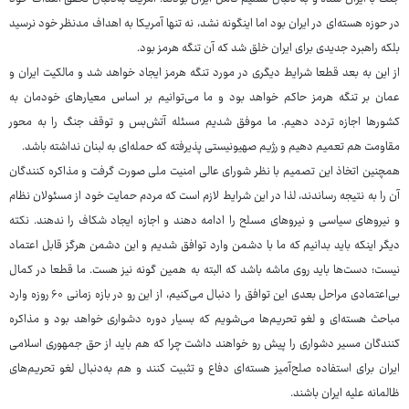
در حوزه هسته‌ای در ایران بود اما اینگونه نشد، نه تنها آمریکا به اهداف مدنظر خود نرسید
بلکه راهبرد جدیدی برای ایران خلق شد که آن تنگه هرمز بود.
از این به بعد قطعا شرایط دیگری در مورد تنگه هرمز ایجاد خواهد شد و مالکیت ایران و
عمان بر تنگه هرمز حاکم خواهد بود و ما می‌توانیم بر اساس معیارهای خودمان به
کشورها اجازه تردد دهیم. ما موفق شدیم مسئله آتش‌بس و توقف جنگ را به محور
مقاومت هم تعمیم دهیم و رژیم صهیونیستی پذیرفته که حمله‌ای به لبنان نداشته باشد.
همچنین اتخاذ این تصمیم با نظر شورای عالی امنیت ملی صورت گرفت و مذاکره کنندگان
آن را به نتیجه رساندند، لذا در این شرایط لازم است که مردم حمایت خود از مسئولان نظام
و نیروهای سیاسی و نیروهای مسلح را ادامه دهند و اجازه ایجاد شکاف را ندهند. نکته
دیگر اینکه باید بدانیم که ما با دشمن وارد توافق شدیم و این دشمن هرگز قابل اعتماد
نیست؛ دست‌ها باید روی ماشه باشد که البته به همین گونه نیز هست. ما قطعا در کمال
بی‌اعتمادی مراحل بعدی این توافق را دنبال می‌کنیم، از این رو در بازه زمانی ۶۰ روزه وارد
مباحث هسته‌ای و لغو تحریم‌ها می‌شویم که بسیار دوره دشواری خواهد بود و مذاکره
کنندگان مسیر دشواری را پیش رو خواهند داشت چرا که هم باید از حق جمهوری اسلامی
ایران برای استفاده صلح‌آمیز هسته‌ای دفاع و تثبیت کنند و هم به‌دنبال لغو تحریم‌های
ظالمانه علیه ایران باشند.