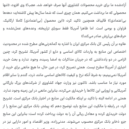
آزادشده ما برای خرید محصولات کشاورزی آنها صرف خواهد شد. عجب!» وی افزود: «تنها
محصولی که ما برداشت می‌کنیم، همان چیزی است که شما سال‌ها پیش کاشته‌اید؛ دهه‌ها
بی‌اعتمادی!» قالیباف همچنین تاکید کرد: «این محصول [بی‌اعتمادی] کاملا ارگانیک،
فراوان و بومی است. اما ظاهرا آمریکا فقط سویای تراریخته، وعده‌های عمل‌نشده و
حرف‌های بی‌ارزش صادر می‌کند!»
علاوه بر آن رئیس کل بانک مرکزی ایران با اشاره به گمانه‌زنی‌های مطرح شده در محدودیت
اختصاص این منابع به واردات کالای اساسی و دارو از کشور آمریکا، تشریح کرد: چنین
الزامی در دو یادداشتی که در جریان مذاکرات به امضا رسیده، وجود ندارد و بحث خرید
اجباری از آمریکا مطرح نیست. همتی تصریح کرد: در عین حال، ما هیچ مانعی برای خرید از
آمریکا نمی‌بینیم؛ به شرط آنکه نرخ و کیفیت کالاهای اساسی مانند ذرت، گندم یا سایر اقلام
مورد نیاز ما مناسب باشد. تاکنون نیز وزارت جهاد کشاورزی از شرکت‌های بزرگ بازرگانی
آمریکایی و اروپایی این کالاها را خریداری می‌کرده، بنابراین مانعی در این زمینه وجود ندارد.
همتی در ادامه البته با تاکید بر اینکه مالکیت این منابع در اختیار بانک مرکزی است، تشریح
کرد: در رابطه با مالکیت این منابع باید توضیح دهم که پیشتر، بانک مرکزی این منابع را از
دولت خریداری کرده و معادل ریالی آن را به دولت پرداخت کرده است؛ بنابراین این منابع
جزو ذخایر بانک مرکزی محسوب می‌شوند. مدنی‌زاده، وزیر اقتصاد و امور دارایی نیز در