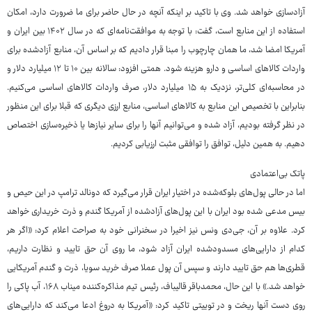
آزادسازی خواهد شد. وی با تاکید بر اینکه آنچه در حال حاضر برای ما ضرورت دارد، امکان
استفاده از این منابع است، گفت: با توجه به موافقت‌نامه‌ای که در سال ۱۴۰۲ بین ایران و
آمریکا امضا شد، ما همان چارچوب را مبنا قرار دادیم که بر اساس آن، منابع آزادشده برای
واردات کالاهای اساسی و دارو هزینه شود. همتی افزود: سالانه بین ۱۰ تا ۱۲ میلیارد دلار و
در محاسبه‌ای کلی‌تر، نزدیک به ۱۵ میلیارد دلار، صرف واردات کالاهای اساسی می‌کنیم.
بنابراین با تخصیص این منابع به کالاهای اساسی، منابع ارزی دیگری که قبلا برای این منظور
در نظر گرفته بودیم، آزاد شده و می‌توانیم آنها را برای سایر نیازها یا ذخیره‌سازی اختصاص
دهیم. به همین دلیل، توافق را توافقی مثبت ارزیابی کردیم.
پاتک بی‌اعتمادی
اما در حالی پول‌های بلوکه‌شده در اختیار ایران قرار می‌گیرد که دونالد ترامپ در این حیص و
بیس مدعی شده بود ایران با این پول‌های آزادشده از آمریکا گندم و ذرت خریداری خواهد
کرد. علاوه بر آن، جی‌دی ونس نیز اخیرا در سخنرانی خود به صراحت اعلام کرد: «اگر هر
کدام از دارایی‌های مسدودشده ایران آزاد شود، ما روی آن حق تایید و نظارت داریم،
قطری‌ها هم حق تایید دارند و سپس آن پول عملا صرف خرید سویا، ذرت و گندم آمریکایی
خواهد شد.» با این حال، محمدباقر قالیباف، رئیس تیم مذاکره‌کننده میناب ۱۶۸، آب پاکی را
روی دست آنها ریخت و در توییتی تاکید کرد: «آمریکا به دروغ ادعا می‌کند که دارایی‌های