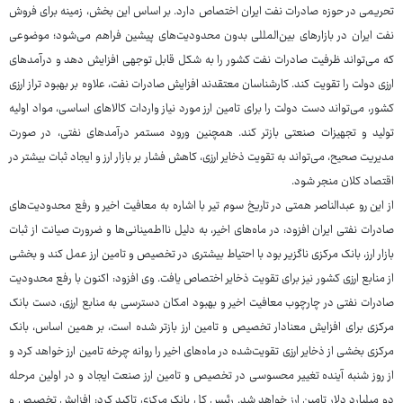
تحریمی در حوزه صادرات نفت ایران اختصاص دارد. بر اساس این بخش، زمینه برای فروش
نفت ایران در بازارهای بین‌المللی بدون محدودیت‌های پیشین فراهم می‌شود؛ موضوعی
که می‌تواند ظرفیت صادرات نفت کشور را به شکل قابل توجهی افزایش دهد و درآمدهای
ارزی دولت را تقویت کند. کارشناسان معتقدند افزایش صادرات نفت، علاوه بر بهبود تراز ارزی
کشور، می‌تواند دست دولت را برای تامین ارز مورد نیاز واردات کالاهای اساسی، مواد اولیه
تولید و تجهیزات صنعتی بازتر کند. همچنین ورود مستمر درآمدهای نفتی، در صورت
مدیریت صحیح، می‌تواند به تقویت ذخایر ارزی، کاهش فشار بر بازار ارز و ایجاد ثبات بیشتر در
اقتصاد کلان منجر شود.
از این رو عبدالناصر همتی در تاریخ سوم تیر با اشاره به معافیت اخیر و رفع محدودیت‌های
صادرات نفتی ایران افزود: در ماه‌های اخیر، به دلیل نااطمینانی‌ها و ضرورت صیانت از ثبات
بازار ارز، بانک مرکزی ناگزیر بود با احتیاط بیشتری در تخصیص و تامین ارز عمل کند و بخشی
از منابع ارزی کشور نیز برای تقویت ذخایر اختصاص یافت. وی افزود: اکنون با رفع محدودیت
صادرات نفتی در چارچوب معافیت اخیر و بهبود امکان دسترسی به منابع ارزی، دست بانک
مرکزی برای افزایش معنادار تخصیص و تامین ارز بازتر شده است، بر همین اساس، بانک
مرکزی بخشی از ذخایر ارزی تقویت‌شده در ماه‌های اخیر را روانه چرخه تامین ارز خواهد کرد و
از روز شنبه آینده تغییر محسوسی در تخصیص و تامین ارز صنعت ایجاد و در اولین مرحله
دو میلیارد دلار تامین ارز خواهد شد. رئیس ‌کل بانک مرکزی تاکید کرد: افزایش تخصیص و