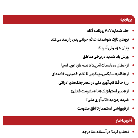
پربازدید
جلد شماره ۶۰۷ روزنامه آگاه
نخ‌های نازک هوشمند علائم حیاتی بدن را رصد می‌کند
پایان هـژمـونی آمریـکا
وزش باد شدید در برخی مناطق
از خطای محاسبات آمریکا تا نظم تازه غرب آسیا
از «نظم» سایکس-پیکویی تا نظم خمینی-خامنه‌ای
زن؛ حافظ تاب‌آوری ملی در عصر جنگ‌های ادراکی
از «صبر استراتژیک» تا «مقاومت فعال»
ضربه زدن به «تاب‌آوری ملی»
از فروپاشی استعمار تا افق مقاومت
آخرین اخبار
نجف و کربلا در آستانه ۵۰ درجه