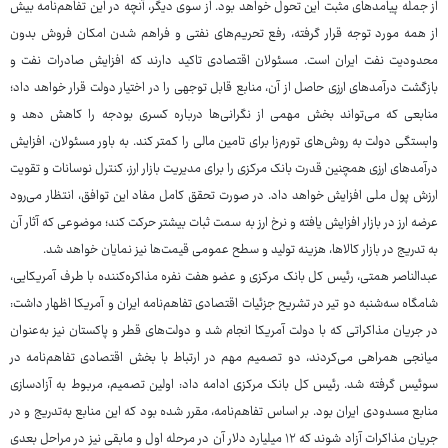
از جمله پیامدهای مثبت این تحول خواهد بود. از سوی دیگر، آنچه در این تفاهم‌نامه بیش
از همه مورد توجه قرار گرفته، رفع تحریم‌های نفتی و فراهم شدن امکان فروش بدون
محدودیت نفت ایران است. مسئولان اقتصادی تاکید دارند که افزایش صادرات نفت و
بازگشت درآمدهای ارزی حاصل از آن، منابع قابل توجهی را در اختیار دولت قرار خواهد داد؛
منابعی که می‌تواند بخش مهمی از نگرانی‌ها درباره کسری بودجه را کاهش دهد و
وابستگی دولت به روش‌های تورم‌زا برای تامین مالی را کمتر کند. به باور مسئولان، افزایش
درآمدهای ارزی همچنین قدرت بانک مرکزی را برای مدیریت بازار ارز، کنترل نوسانات و تقویت
ارزش پول ملی افزایش خواهد داد. در صورت تحقق کامل مفاد این توافق، انتظار می‌رود
عرضه ارز در بازار افزایش یافته و نرخ ارز به سمت ثبات بیشتر حرکت کند؛ موضوعی که آثار آن
به تدریج در بازار کالاها، هزینه تولید و سطح عمومی قیمت‌ها نیز نمایان خواهد شد.
عبدالناصر همتی، رئیس کل بانک مرکزی و عضو هفت نفره مذاکره‌کننده با طرف آمریکایی،
شامگاه سه‌شنبه دو تیر در تشریح جزئیات اقتصادی تفاهم‌نامه ایران و آمریکا اظهار داشت:
در جریان مذاکراتی که با دولت آمریکا انجام شد و دولت‌های قطر و پاکستان نیز به‌عنوان
میانجی همراهی می‌کردند، دو تصمیم مهم در ارتباط با بخش اقتصادی تفاهم‌نامه در
سوئیس گرفته شد. رئیس کل بانک مرکزی ادامه داد: اولین تصمیم، مربوط به آزادسازی
منابع مسدودی ایران بود. بر اساس تفاهم‌نامه، مقرر شده بود که این منابع به‌تدریج و در
جریان مذاکرات آزاد شوند که ۱۲ میلیارد دلار آن در مرحله اول و مابقی نیز در مراحل بعدی