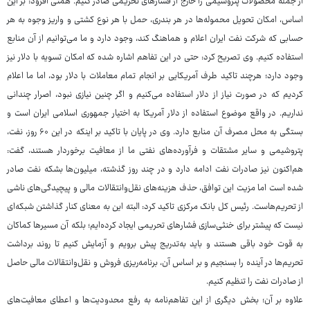
از جمله محصولات پتروشیمی را خارج از فشارهای تحریمی صادر کنیم. همتی افزود: بر این
اساس، امکان تحویل محموله‌ها در هر بندری، حمل با هر نوع کشتی و واریز وجوه به هر
حسابی که شرکت نفت ایران اعلام و هماهنگ کند، وجود دارد و ما می‌توانیم از آن منابع
استفاده کنیم. وی تصریح کرد: حتی در این تفاهم اشاره شده که امکان تسویه با دلار نیز
وجود دارد؛ هرچند تاکید طرف آمریکایی بر انجام تمام معاملات با دلار بود، اما ما اعلام
کردیم که در صورت نیاز از دلار استفاده می‌کنیم و اگر چنین نیازی نبود، اصرار چندانی
نداریم. در واقع موضوع استفاده از دلار آمریکا به اختیار جمهوری اسلامی ایران است و
بستگی به محل مصرف آن منابع دارد. وی در پایان با تاکید بر اینکه در این ۶۰ روز، نفت،
پتروشیمی و سایر مشتقات و فرآورده‌های نفتی ما از معافیت برخوردار هستند، گفت:
هم‌اکنون نیز صادرات نفت ادامه دارد و در چند روز گذشته، میلیون‌ها بشکه نفت صادر
شده است اما مزیت این توافق، حذف هزینه‌های نقل‌وانتقالات مالی و پیچیدگی‌های ناشی
از تحریم‌هاست. رئیس کل بانک مرکزی تاکید کرد: البته این به معنای کنار گذاشتن شبکه‌ای
نیست که پیشتر برای خنثی‌سازی فشارهای تحریمی ایجاد کرده‌ایم؛ بلکه آن مسیرها کماکان
به قوت خود باقی هستند و باید به‌تدریج پیش برویم و آزمایش کنیم تا روند برداشت
تحریم‌ها در آینده را بسنجیم و بر اساس آن، برنامه‌ریزی فروش و نقل‌وانتقالات مالی حاصل
از صادرات نفت را تنظیم کنیم.
علاوه بر آن؛ بخش دیگری از این تفاهم‌نامه به رفع محدودیت‌ها و اعطای معافیت‌های