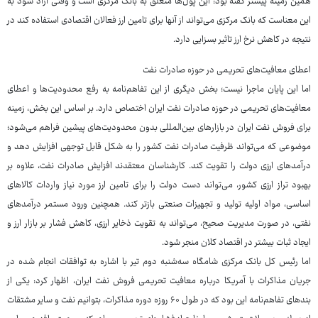
همین زمینه پیشتر گفته بود: این پول‌ها متعلق به بانک مرکزی است و وقتی آزاد شود به
این معناست که بانک مرکزی می‌تواند از آنها برای تامین ارز فعالان اقتصادی استفاده کند در
نتیجه در کاهش نرخ ارز تاثیر بسزایی دارد.
اعطای معافیت‌های تحریمی در حوزه صادرات نفت
اما این پایان ماجرا نیست؛ بخش دیگری از این تفاهم‌نامه به رفع محدودیت‌ها و اعطای
معافیت‌های تحریمی در حوزه صادرات نفت ایران اختصاص دارد. بر اساس این بخش، زمینه
برای فروش نفت ایران در بازارهای بین‌المللی بدون محدودیت‌های پیشین فراهم می‌شود؛
موضوعی که می‌تواند ظرفیت صادرات نفت کشور را به شکل قابل توجهی افزایش دهد و
درآمدهای ارزی دولت را تقویت کند. کارشناسان معتقدند افزایش صادرات نفت، علاوه بر
بهبود تراز ارزی کشور، می‌تواند دست دولت را برای تامین ارز مورد نیاز واردات کالاهای
اساسی، مواد اولیه تولید و تجهیزات صنعتی بازتر کند. همچنین ورود مستمر درآمدهای
نفتی، در صورت مدیریت صحیح، می‌تواند به تقویت ذخایر ارزی، کاهش فشار بر بازار ارز و
ایجاد ثبات بیشتر در اقتصاد کلان منجر شود.
اما رئیس کل بانک مرکزی شامگاه سه‌شنبه دوم تیر با اشاره به توافقات انجام شده در
جریان مذاکرات با آمریکا درباره معافیت تحریمی فروش نفت ایران، اظهار کرد: یکی از
بندهای تفاهم‌نامه این بود که در طول ۶۰ روزه دوره مذاکرات، بتوانیم نفت و سایر مشتقات