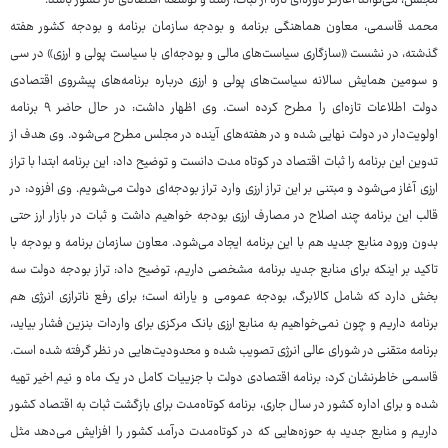
مجلس، می‌تواند آغازگر دوره‌ای تازه از ثبات، رشد و توسعه اقتصادی در کشور باشد.
محمد قاسمی، معاون هماهنگی برنامه و بودجه سازمان برنامه و بودجه کشور هفته
گذشته، در نشست «سازگاری سیاست‌های مالی و بودجه‌ای با سیاست پولی و ارزی» در سی
و سومین همایش سالانه سیاست‌های پولی و ارزی درباره برنامه‌های پیشروی اقتصادی
دولت اطلاعات تازه‌ای را مطرح کرده است. وی اظهار داشت: در حال حاضر ۹ برنامه
اولویت‌دار در دولت نهایی شده و در هفته‌های آینده در مجلس مطرح می‌شود. وی هدف از
تدوین این برنامه را ثبات اقتصاد در کوتاه مدت دانست و توضیح داد: این برنامه ابتدا با تراز
ارزی آغاز می‌شود و مبتنی بر این تراز ارزی وارد تراز بودجه‌ای دولت می‌شویم. وی افزود: در
قالب این برنامه چند اصلاح در مصارف ارزی بودجه خواهیم داشت و ثبات در بازار ارز حتی
بدون ورود منابع جدید هم با این برنامه ایجاد می‌شود. معاون سازمان برنامه و بودجه با
تاکید بر اینکه برای منابع جدید برنامه مشخصی داریم، توضیح داد: تراز بودجه دولت سه
بخش دارد که شامل کالابرگ، بودجه عمومی و یارانه است؛ برای رفع ناترازی انرژی هم
برنامه داریم و چون نمی‌خواهیم به منابع ارزی بانک مرکزی برای واردات بنزین فشار بیاید،
برنامه متقنی در شورای عالی انرژی تصویب شده و محدودیت‌هایی در نظر گرفته شده است.
قاسمی خاطرنشان کرد: برنامه اقتصادی دولت با جزییات کامل در یک ماه و نیم اخیر تهیه
شده و برای اداره کشور در سال جاری، برنامه کوتاه‌مدت برای بازگشت ثبات به اقتصاد کشور
داریم و منابع جدید به حوزه‌هایی که در کوتاه‌مدت درآمد کشور را افزایش می‌دهد مثل