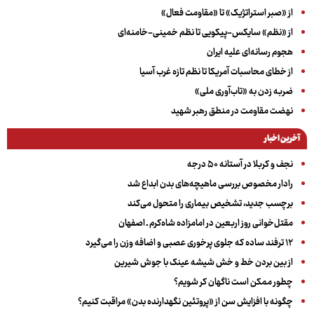
از «صبر استراتژیک» تا «مقاومت فعال»
از «نظم» سایکس-پیکویی تا نظم خمینی-خامنه‌ای
هجوم رسانه‌ای علیه ایران
از خطای محاسبات آمریکا تا نظم تازه غرب آسیا
ضربه زدن به «تاب‌آوری ملی»
نهضت مقاومت در منطق رهبر شهید
آخرین اخبار
نجف و کربلا در آستانه ۵۰ درجه
رادار مخصوص بررسی ماهیچه‌های بدن ابداع شد
برچسب جدید، تشخیص بیماری را متحول می‌کند
مقتل‌خوانی روز اربعین در امامزاده شاه‌کرم ـ اصفهان
۱۲ ترفند ساده که جلوی پرخوری عصبی و اضافه ‌وزن را می‌گیرد
از بین بردن خط و خش شیشه عینک با جوش شیرین
چطور ممکن است ناگهان کر شویم؟
چگونه با افزایش سن از «پروتئین نگهدارنده بدن» مراقبت کنیم؟