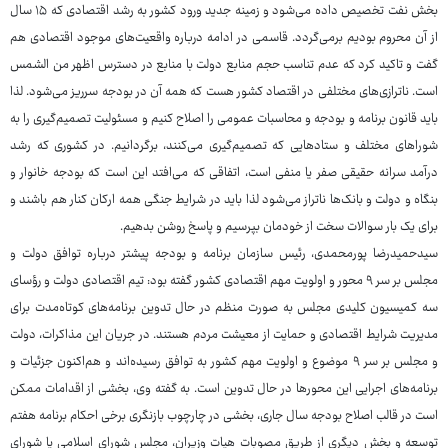
بخش نفت تخصیص داده می‌شود و زمینه جدید ورود کشور به رشد اقتصادی که ۱۵ سال
از آن محروم بودیم برمی‌گردد. قاسمی در ادامه درباره واقعیت‌های موجود اقتصادی هم
گفت و تاکید کرد که عدم تناسب حجم منابع دولت با منابع در دسترس اظهر من الشمس
است. ناترازی‌های مختلفی در اقتصاد کشور هست که همه آن در بودجه سرریز می‌شود. لذا
باید قانون برنامه و بودجه و محاسبات عمومی را اصلاح کنیم و مسئولیت تصمیم‌گیری را به
شوراهای مختلف و ستادهایی که تصمیم‌گیری می‌کنند، برگردانیم. در کشوری که رشد
درآمد سرانه حقیقی صفر یا منفی است، اتفاقی که می‌افتد این است که بودجه خانوار و
بنگاه و دولت و بانک‌ها ناتراز می‌شود لذا باید در شرایط جنگی همه ارکان کنار هم باشند و
برای یک بار سوالات سخت از خودمان بپرسیم و پاسخ روشن بدهیم.
سیدحمیدرضا پورمحمدی، رئیس سازمان برنامه و بودجه پیشتر درباره توافق دولت و
مجلس بر سر ۹ محور و اولویت مهم اقتصادی کشور گفته بود: تیم اقتصادی دولت و رؤسای
سه کمیسیون کلیدی مجلس به صورت منظم در حال تدوین برنامه‌های کوتاه‌مدت برای
مدیریت شرایط اقتصادی و حمایت از معیشت مردم هستند. در جریان این مذاکرات، دولت
و مجلس بر سر ۹ موضوع و اولویت مهم کشور به توافق رسیده‌اند و هم‌اکنون جزئیات و
برنامه‌های اجرایی این محورها در حال تدوین است. به گفته وی، بخشی از اقدامات ممکن
است در قالب اصلاح بودجه سال جاری، بخشی در چارچوب بازنگری برخی احکام برنامه هفتم
توسعه و بخش دیگری از طریق مصوبات هیات وزیران، مجلس شورای اسلامی یا شورای