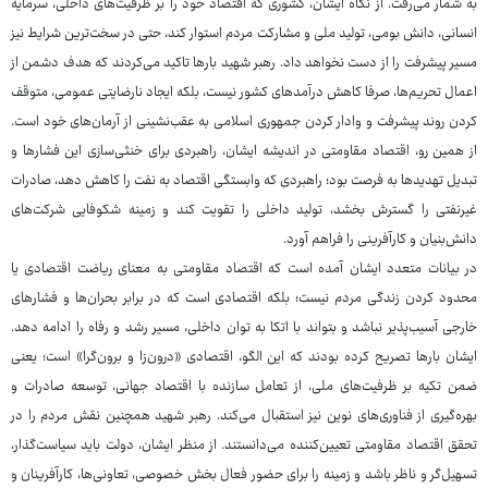
به شمار می‌رفت. از نگاه ایشان، کشوری که اقتصاد خود را بر ظرفیت‌های داخلی، سرمایه
انسانی، دانش بومی، تولید ملی و مشارکت مردم استوار کند، حتی در سخت‌ترین شرایط نیز
مسیر پیشرفت را از دست نخواهد داد. رهبر شهید بارها تاکید می‌کردند که هدف دشمن از
اعمال تحریم‌ها، صرفا کاهش درآمدهای کشور نیست، بلکه ایجاد نارضایتی عمومی، متوقف
کردن روند پیشرفت و وادار کردن جمهوری اسلامی به عقب‌نشینی از آرمان‌های خود است.
از همین رو، اقتصاد مقاومتی در اندیشه ایشان، راهبردی برای خنثی‌سازی این فشارها و
تبدیل تهدیدها به فرصت بود؛ راهبردی که وابستگی اقتصاد به نفت را کاهش دهد، صادرات
غیرنفتی را گسترش بخشد، تولید داخلی را تقویت کند و زمینه شکوفایی شرکت‌های
دانش‌بنیان و کارآفرینی را فراهم آورد.
در بیانات متعدد ایشان آمده است که اقتصاد مقاومتی به معنای ریاضت اقتصادی یا
محدود کردن زندگی مردم نیست؛ بلکه اقتصادی است که در برابر بحران‌ها و فشارهای
خارجی آسیب‌پذیر نباشد و بتواند با اتکا به توان داخلی، مسیر رشد و رفاه را ادامه دهد.
ایشان بارها تصریح کرده بودند که این الگو، اقتصادی «درون‌زا و برون‌گرا» است؛ یعنی
ضمن تکیه بر ظرفیت‌های ملی، از تعامل سازنده با اقتصاد جهانی، توسعه صادرات و
بهره‌گیری از فناوری‌های نوین نیز استقبال می‌کند. رهبر شهید همچنین نقش مردم را در
تحقق اقتصاد مقاومتی تعیین‌کننده می‌دانستند. از منظر ایشان، دولت باید سیاست‌گذار،
تسهیل‌گر و ناظر باشد و زمینه را برای حضور فعال بخش خصوصی، تعاونی‌ها، کارآفرینان و