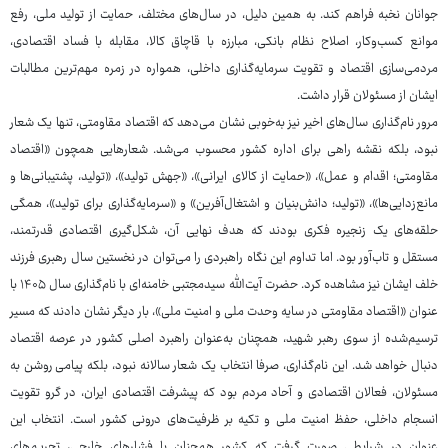
جوانان نخبه فراهم کند. به همین دلیل، در سال‌های مختلف، حمایت از تولید ملی، رفع
موانع کسب‌وکار، اصلاح نظام بانکی، مبارزه با قاچاق کالا، مقابله با فساد اقتصادی،
مردمی‌سازی اقتصاد و تقویت سرمایه‌گذاری داخلی، همواره در زمره مهم‌ترین مطالبات
ایشان از مسئولان قرار داشت.
مرور نام‌گذاری سال‌های اخیر نیز به‌خوبی نشان می‌دهد که اقتصاد مقاومتی، تنها یک شعار
نبود، بلکه نقشه راهی برای اداره کشور محسوب می‌شد. شعارهایی همچون «اقتصاد
مقاومتی؛ اقدام و عمل»، «حمایت از کالای ایرانی»، «جهش تولید»، «تولید، پشتیبانی‌ها و
مانع‌زدایی‌ها»، «تولید؛ دانش‌بنیان و اشتغال‌آفرین» و «سرمایه‌گذاری برای تولید»، همگی
حلقه‌های یک زنجیره فکری بودند که هدف نهایی آن، شکل‌گیری اقتصادی قدرتمند،
مستقل و تاب‌آور بود. اما تداوم این نگاه راهبردی را می‌توان در نخستین سال رهبری فرزند
خلف ایشان نیز مشاهده کرد. حضرت آیت‌الله سیدمجتبی خامنه‌ای با نام‌گذاری سال ۱۴۰۵ با
عنوان «اقتصاد مقاومتی در سایه وحدت ملی و امنیت ملی»، بار دیگر نشان دادند که مسیر
ترسیم‌شده از سوی رهبر شهید، همچنان به‌عنوان راهبرد اصلی کشور در عرصه اقتصاد
دنبال خواهد شد. این نام‌گذاری، صرفا انتخاب یک شعار سالانه نبود، بلکه پیامی روشن به
مسئولان، فعالان اقتصادی و آحاد مردم بود که پیشرفت اقتصادی ایران، در گرو تقویت
انسجام داخلی، حفظ امنیت ملی و تکیه بر ظرفیت‌های درونی کشور است. انتخاب این
عنوان در شرایطی صورت گرفت که کشور همچنان با فشارهای خارجی، تحریم‌های