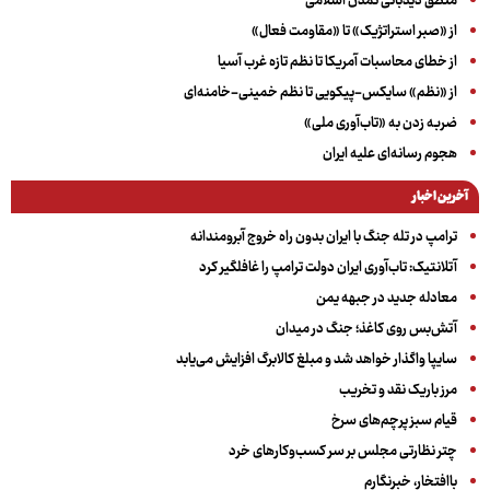
منطق دیدبانی تمدن اسلامی
از «صبر استراتژیک» تا «مقاومت فعال»
از خطای محاسبات آمریکا تا نظم تازه غرب آسیا
از «نظم» سایکس-پیکویی تا نظم خمینی-خامنه‌ای
ضربه زدن به «تاب‌آوری ملی»
هجوم رسانه‌ای علیه ایران
آخرین اخبار
ترامپ در تله جنگ با ایران بدون راه خروج آبرومندانه
آتلانتیک: تاب‌آوری ایران دولت ترامپ را غافلگیر کرد
معادله جدید در جبهه یمن
آتش‌بس روی کاغذ؛ جنگ در میدان
سایپا واگذار خواهد شد و مبلغ کالابرگ افزایش می‌یابد
مرز باریک نقد و تخریب
قیام سبز پرچم‌های سرخ
چتر نظارتی مجلس بر سر کسب‌وکارهای خرد
باافتخار، خبرنگارم