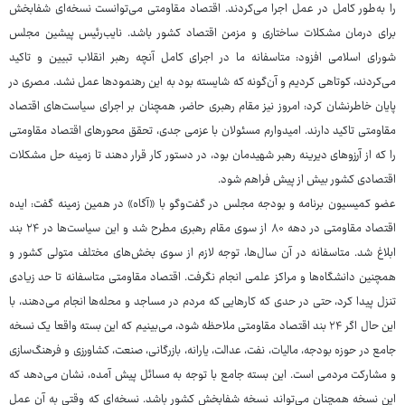
را به‌طور کامل در عمل اجرا می‌کردند. اقتصاد مقاومتی می‌توانست نسخه‌ای شفابخش
برای درمان مشکلات ساختاری و مزمن اقتصاد کشور باشد. نایب‌رئیس پیشین مجلس
شورای اسلامی افزود: متاسفانه ما در اجرای کامل آنچه رهبر انقلاب تبیین و تاکید
می‌کردند، کوتاهی کردیم و آن‌گونه که شایسته بود به این رهنمودها عمل نشد. مصری در
پایان خاطرنشان کرد: امروز نیز مقام رهبری حاضر، همچنان بر اجرای سیاست‌های اقتصاد
مقاومتی تاکید دارند. امیدوارم مسئولان با عزمی جدی، تحقق محورهای اقتصاد مقاومتی
را که از آرزوهای دیرینه رهبر شهیدمان بود، در دستور کار قرار دهند تا زمینه حل مشکلات
اقتصادی کشور بیش از پیش فراهم شود.
عضو کمیسیون برنامه و بودجه مجلس در گفت‌وگو با «آگاه» در همین زمینه گفت: ایده
اقتصاد مقاومتی در دهه ۸۰ از سوی مقام رهبری مطرح شد و این سیاست‌ها در ۲۴ بند
ابلاغ شد. متاسفانه در آن سال‌ها، توجه لازم از سوی بخش‌های مختلف متولی کشور و
همچنین دانشگاه‌ها و مراکز علمی انجام نگرفت. اقتصاد مقاومتی متاسفانه تا حد زیادی
تنزل پیدا کرد، حتی در حدی که کارهایی که مردم در مساجد و محله‌ها انجام می‌دهند، با
این حال اگر ۲۴ بند اقتصاد مقاومتی ملاحظه شود، می‌بینیم که این بسته واقعا یک نسخه
جامع در حوزه بودجه، مالیات، نفت، عدالت، یارانه، بازرگانی، صنعت، کشاورزی و فرهنگ‌سازی
و مشارکت مردمی است. این بسته جامع با توجه به مسائل پیش آمده، نشان می‌دهد که
این نسخه همچنان می‌تواند نسخه شفابخش کشور باشد. نسخه‌ای که وقتی به آن عمل