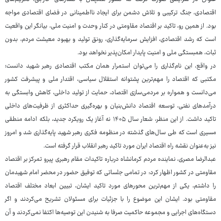
اقتصادی، جنگ ترکیبی و تلاش دشمن برای ایجاد نااطمینانی در فضای اقتصادی مواجه
بود. از همین رو، تاکید بر اقتصاد مقاومتی در کنار وحدت و امنیت ملی، بیانگر این واقعیت
است که رشد اقتصادی، افزایش سرمایه‌گذاری، رونق تولید و بهبود معیشت مردم، بدون
ثبات، همبستگی ملی و امنیت پایدار امکان‌پذیر نخواهد بود.
در واقع، این نام‌گذاری را می‌توان استمرار همان مکتب اقتصادی رهبر شهید دانست؛
مکتبی که اقتصاد را مهم‌ترین پشتوانه استقلال سیاسی، اقتدار ملی و پیشرفت کشور
می‌دانست و همواره بر مردمی‌سازی اقتصاد، حمایت از تولید داخلی، کاهش وابستگی به
درآمدهای نفتی، توسعه اقتصاد دانش‌بنیان و بهره‌گیری حداکثری از ظرفیت‌های داخلی
تاکید داشت. از این منظر، شعار سال ۱۴۰۵ نه آغاز یک رویکرد جدید، بلکه ادامه منطقی
مسیری است که طی سال‌های گذشته در منظومه فکری رهبر شهید پایه‌گذاری شد و امروز
نیز به‌عنوان نقشه راه اقتصاد ایران مورد تاکید رهبر انقلاب قرار گرفته است.
عبدالرضا مصری، نماینده مردم کرمانشاه درباره تاکیدات مقام رهبری پیرو تمرکز بر اقتصاد
مقاومتی در کشور اظهار کرد: در تمامی جلساتی که توفیق حضور در محضر امام شهیدمان
را داشتم، یکی از مهم‌ترین محورهای مورد تاکید ایشان، تبیین ابعاد مختلف اقتصاد
مقاومتی بود. ایشان این موضوع را با جزئیات برای مسئولان تشریح می‌کردند و اگر
دستگاه‌های اجرایی و مجموعه حاکمیت صرفا به شنیدن این توصیه‌ها اکتفا نمی‌کردند و آن