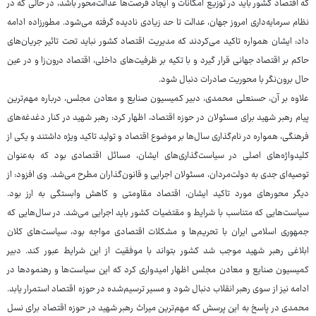
که اقتصاد کشور باید در توزیع امکانات و ایجاد فرصت‌ها عدالت‌محور باشد، در حالی که در
نظام سرمایه‌داری امروز جهان، عدالت تا حد زیادی نادیده گرفته می‌شود. مطورزاده ادامه
داد: ایشان همواره تاکید می‌کردند که مدیریت اقتصاد کشور نباید تحت تاثیر جریان‌های
حاکم بر اقتصاد جهانی قرار گیرد و با تکیه بر ظرفیت‌های داخلی، اقتصاد درون‌زا و در عین
حال برون‌نگر با محوریت صادرات دنبال شود.
علاوه بر آن، حسنعلی محمدی، دبیر کمیسیون صنایع و معادن مجلس، درباره مهم‌ترین
پیام رهبر شهید برای مسئولان در حوزه اقتصاد، اظهار کرد: رهبر شهید در کنار دغدغه‌های
فرهنگی، همواره در نام‌گذاری سال‌ها بر موضوع اقتصاد و تولید تاکید ویژه داشتند و یکی از
کلیدواژه‌های اصلی در سیاست‌گذاری‌های ایشان، مسائل اقتصادی بود که به‌عنوان
توصیه‌ای جدی به دولت‌مردان، مسئولان اجرایی و قانون‌گذاران مطرح می‌شد. وی افزود: از
دیگر محورهای مورد تاکید ایشان، اقتصاد مقاومتی و کاهش وابستگی به ارز بود.
سیاست‌هایی که متناسب با شرایط و مقتضیات کشور باید اجرایی می‌شد. در سال‌هایی که
جمهوری اسلامی ایران با تحریم‌ها و مشکلات اقتصادی مواجه بود، سیاست‌های کلان
ابلاغی رهبر شهید موجب شد کشور بتواند با موفقیت از این شرایط عبور کند. دبیر
کمیسیون صنایع و معادن مجلس اظهار امیدواری کرد که این سیاست‌ها و رهنمودها در
ادامه نیز از سوی رهبر انقلاب دنبال شود و مسیر ترسیم‌شده در حوزه اقتصاد استمرار یابد.
محمدی در پاسخ به این پرسش که مهم‌ترین میراث رهبر شهید در حوزه اقتصاد برای نسل