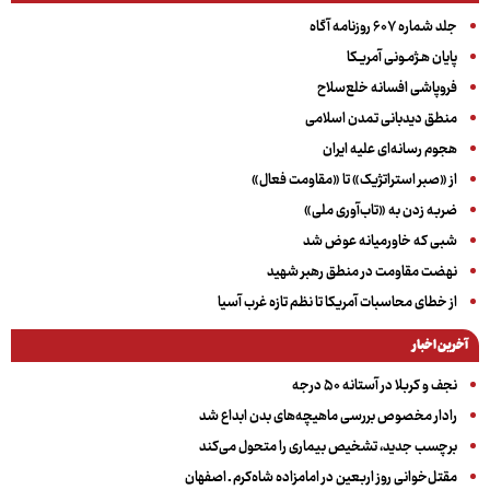
جلد شماره ۶۰۷ روزنامه آگاه
پایان هـژمـونی آمریـکا
فروپاشی افسانه خلع‌سلاح
منطق دیدبانی تمدن اسلامی
هجوم رسانه‌ای علیه ایران
از «صبر استراتژیک» تا «مقاومت فعال»
ضربه زدن به «تاب‌آوری ملی»
شبی که خاورمیانه عوض شد
نهضت مقاومت در منطق رهبر شهید
از خطای محاسبات آمریکا تا نظم تازه غرب آسیا
آخرین اخبار
نجف و کربلا در آستانه ۵۰ درجه
رادار مخصوص بررسی ماهیچه‌های بدن ابداع شد
برچسب جدید، تشخیص بیماری را متحول می‌کند
مقتل‌خوانی روز اربعین در امامزاده شاه‌کرم ـ اصفهان