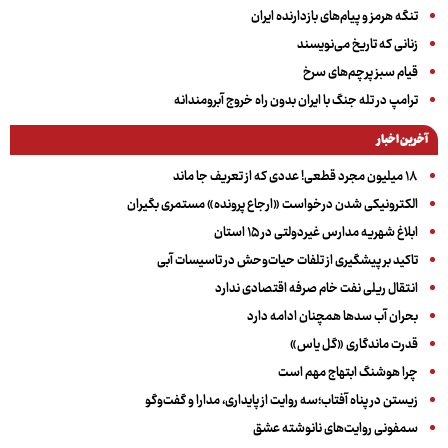
تنگه هرمز و پیام‌های بازدارنده ایران
زنانی که تاریخ می‌نویسند
قیام سبز پرچم‌های سرخ
ترامپ در تله جنگ با ایران بدون راه خروج آبرومندانه
آخرین اخبار
۱۸ میلیون مجرد قطعی! عددی که از تعریف جا ماند
الکترونیکی شدن درخواست «ارجاع پرونده» مستمری بگیران
ابلاغ شهریه مدارس غیردولتی در ۱۵ استان
تاکید بر پیشگیری از تلفات حیات‌وحش در تاسیسات آبی
انتقال ریلی نفت خام صرفه اقتصادی ندارد
بحران آب سدها همچنان ادامه دارد
قدرت ماندگاری «گل یاس»
چرا هوشنگ ابتهاج مهم است
زیستن در پناه آفتاب؛سه روایت از پایداری، مدارا و گفت‌وگو
سمفونی روایت‌های نانوشته عشق