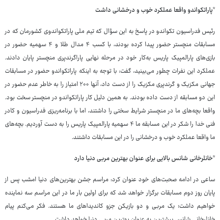
*پاراتکواندو واقعا عملکرد خوب و درخشانی داشت
رئیس فدراسیون تکواندو در پاسخ به این سؤال که تیم ملی پاراتکواندوی کشورمان که در
مسابقات منچستر حضور پیدا کرده بودند، با کسب ۴ مدال طلا و ۴ سهمیه حضور در
بازی‌های پارالمپیک پاریس به‌کار خود در مرحله نهایی پاراگرندپری منچستر پایان دادند.
عملکرد این نفرات چطور می‌بینید، گفت: با توجه به اینکه پاراتکواندو حضور در مسابقات
جهانی مکزیک و گرندپری مکزیک را از دست داد، آنها ۲۰۰ امتیاز را به خاطر عدم حضور در
این دو مسابقه از دست داده بودند. به همین دلیل کار پاراتکواندو در منچستر سخت بود.
واقعا بچه‌های ما در منچستر شرایط سختی را داشتند، اما با برنامه‌ریزی فدراسیون و کادر
فنی خدا را شکر در این مسابقه ما ۴ سهمیه پارالمپیک پاریس را به دست آوردیم. بچه‌های
ما واقعا عملکرد خوب و درخشانی را در این مسابقات داشتند.
*خانلرخانی شانس بالایی برای عنوان بهترین مربی دنیا دارد
ساعی در ادامه صحبت‌های خود عنوان کرد: مراسم جشن بهترین‌های دنیا امشب پس از
پایان روز دوم مسابقات برگزار خواهد شد که برای اولین بار ما در این مراسم سه نماینده
خواهیم داشت؛ یک مربی و دو بازیکن جزو کاندیداهای ما هستند. فکر می‌کنم پیام
خانلرخانی شانس بیشترین به عنوان بهترین مربی دنیا خواهد داشت.