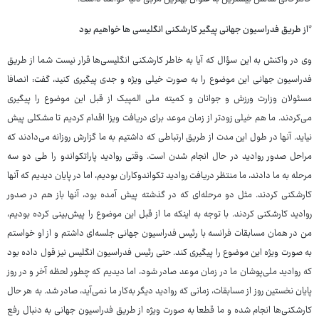
*از طریق فدراسیون جهانی پیگیر کارشکنی انگلیسی ها خواهیم بود
وی در واکنش به این سؤال که آیا به خاطر کارشکنی انگلیسی‌ها قرار نیست شما از طریق
فدراسیون جهانی این موضوع را به صورت خیلی ویژه و جدی پیگیری کنید، گفت: انصافا
مسئولان وزارت ورزش و جوانان و کمیته ملی المپیک از قبل این موضوع را پیگیری
می‌کردند. ما هم خیلی زودتر از زمان موعد برای دریافت ویزا اقدام کردیم تا مشکلی پیش
نیاید. آنها در طول این مدت از طریق ارتباطی که داشتیم به ما گزارش روزانه می‌دادند که
مراحل صدور روادید در حال انجام شدن است. وقتی روادید پاراتکواندو را طی دو سه
مرحله به ما دادند، ما منتظر دریافت روادید تکواندوکاران بودیم، اما در پایان دیدیم که آنها
کارشکنی کردند. مثل دو مرحله‌ای که در گذشته پیش آمده بود، آنها باز هم در صدور
روادید کارشکنی کردند. با توجه به اینکه ما از قبل این موضوع را پیش‌بینی کرده بودیم،
من در همان مسابقات فرانسه با رئیس فدراسیون جهانی جلسه‌ای داشتم و از او خواستم
به صورت ویژه این موضوع را پیگیری کند. حتی رئیس فدراسیون انگلیس نیز قول داده بود
که روادید ملی‌پوشان ما در زمان موعد صادر شود، اما دیدیم که چطور لحظه آخر و در روز
پایان نخستین روز از مسابقات، زمانی که روادید دیگر به‌کار ما نمی‌آید، صادر شد. به هر حال
کارشکنی‌ها انجام شده و ما قطعا به صورت ویژه از طریق فدراسیون جهانی به دنبال رفع