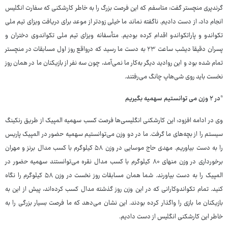
گرندپری منچستر گفت: متاسفم که این فرصت بزرگ را به خاطر کارشکنی که سفارت انگلیس
انجام داد، از دست دادیم. ناگفته نماند ما خیلی زودتر از موعد برای دریافت ویزای تیم ملی
تکواندو و پاراتکواندو اقدام کرده بودیم. متأسفانه ویزای تیم ملی تکواندوی دختران و
پسران دقیقا دیشب ساعت ۲۳ به دست ما رسید که درواقع روز اول مسابقات در منچستر
تمام شده بود و این روادید دیگر به‌کار ما نمی‌آمد، چون سه نفر از بازیکنان ما در همان روز
نخست باید روی شی‌هاپ چانگ می‌رفتند.
*در ۲ وزن می توانستیم سهمیه بگیریم
وی در ادامه افزود: این کارشکنی انگلیسی‌ها فرصت کسب سهمیه المپیک از طریق رنکینگ
سیستم را از بچه‌های ما گرفت. ما در دو وزن می‌توانستیم سهمیه حضور در المپیک پاریس
را به دست بیاوریم. مهدی حاج موسایی در وزن ۵۸ کیلوگرم با کسب مدال برنز و مهران
برخورداری در وزن منهای ۸۰ کیلوگرم با کسب مدال نقره می‌توانستند سهمیه حضور در
المپیک را به دست بیاورند. شما همان مسابقات روز نخست در وزن ۵۸ کیلوگرم را نگاه
کنید. تمام تکواندوکارانی که در این وزن روز گذشته مدال کسب کرده‌اند، پیش از این به
بازیکنان ما بازی را واگذار کرده بودند. این نشان می‌دهد که ما فرصت بسیار بزرگی را به
خاطر این کارشکنی انگلیس از دست دادیم.