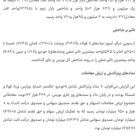
و ۷۶۲ هزار و ۴۵۱واحد، شاخص بازار اول با (۵۲۷۹) واحد افت معادل (۳۲.۰) درصد به
یک میلیون و ۶۳۷ هزار ۵۰۲ واحد و شاخص بازار دوم با (۱۳۲۶۵)واحد افت
معادل(۰.۳۲)درصد به ۴ میلیون و ۹۵هزار و۷۲۰ واحد رسید.
تاثیر بر شاخص
از سویی دیگر، امروز نمادهای « فولاد با(۲۱۴۷)، وبملت با (۱۲۷۰)، فملی با(۶۶۴)، شستا با
(۶۵۰)و اخابر با ۵۴۵»واحد بیشترین تاثیر منفی ونمادهای« خودرو با۱۰۲۸ و مبین با ۶۸۹»
واحد بیشترین تاثیر منفی را در روند شاخص کل بورس بر جای گذاشتند.
نمادهای پرتراکنش و ارزش معاملات
این گزارش می‌افزاید، ۷ نماد پرتراکنش شامل «خودرو، خگستر، خساپا، وپارس، ورنا، فولا و
شستا» بودند و در پایان داد و ستدهای روز جاری بورس، در ۴۶۹ هزار ۱۶۲نوبت معاملاتی
مجموع ارزش معاملات «سهام و حق تقدم، صندوق سهامی و صندوق درآمد ثابت» به ۸
هزار و ۹۵۰ میلیارد تومان رسید که به تفکیک ارزش سهام و حق تقدم شامل «۴۹۷۰»
میلیارد تومان، صندوق سهامی شامل «۱۴۱۳» میلیارد تومان و صندوق درآمد ثابت شامل
«۲۵۶۷» میلیارد تومان بود.