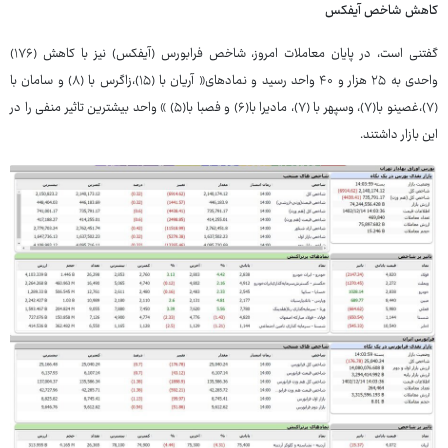
کاهش شاخص آیفکس
گفتنی است، در پایان معاملات امروز، شاخص فرابورس (آیفکس) نیز با کاهش (۱۷۶)
واحدی به ۲۵ هزار و ۴۰ واحد رسید و نمادهای« آریان با (۱۵)،زاگرس با (۸) و سامان با
(۷)،غصینو با(۷)، وسپهر با (۷)، مادیرا با(۶) و فصبا با(۵) » واحد بیشترین تاثیر منفی را در
این بازار داشتند.