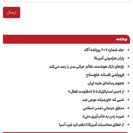
ارسال
پربازدید
جلد شماره ۶۰۷ روزنامه آگاه
پایان هـژمـونی آمریـکا
نخ‌های نازک هوشمند علائم حیاتی بدن را رصد می‌کند
فروپاشی افسانه خلع‌سلاح
هجوم رسانه‌ای علیه ایران
از «صبر استراتژیک» تا «مقاومت فعال»
شبی که خاورمیانه عوض شد
منطق دیدبانی تمدن اسلامی
ضربه زدن به «تاب‌آوری ملی»
از خطای محاسبات آمریکا تا نظم تازه غرب آسیا