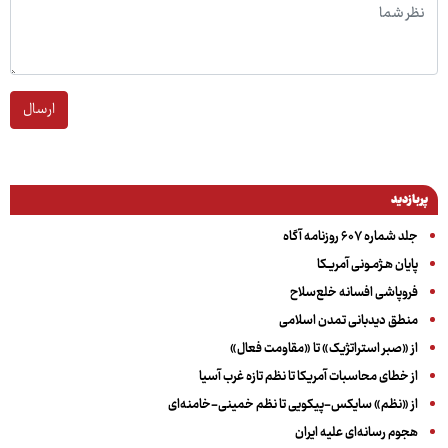
ارسال
پربازدید
جلد شماره ۶۰۷ روزنامه آگاه
پایان هـژمـونی آمریـکا
فروپاشی افسانه خلع‌سلاح
منطق دیدبانی تمدن اسلامی
از «صبر استراتژیک» تا «مقاومت فعال»
از خطای محاسبات آمریکا تا نظم تازه غرب آسیا
از «نظم» سایکس-پیکویی تا نظم خمینی-خامنه‌ای
هجوم رسانه‌ای علیه ایران