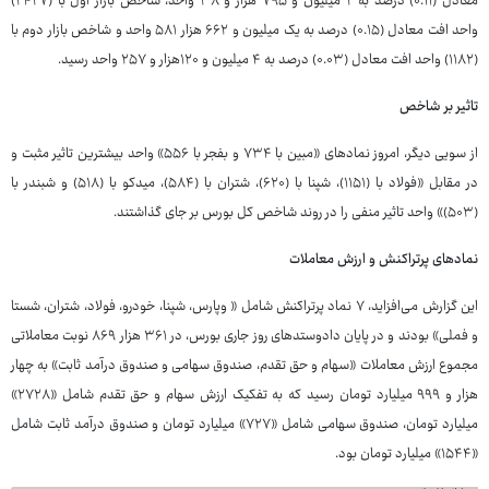
معادل (۰.۱۱) درصد به ۲ میلیون و ۷۹۵ هزار و ۳۸ واحد، شاخص بازار اول با (۲۴۲۷)
واحد افت معادل (۰.۱۵) درصد به یک میلیون و ۶۶۲ هزار ۵۸۱ واحد و شاخص بازار دوم با
(۱۱۸۲) واحد افت معادل (۰.۰۳) درصد به ۴ میلیون و ۱۲۰هزار و ۲۵۷ واحد رسید.
تاثیر بر شاخص
از سویی دیگر، امروز نمادهای «مبین با ۷۳۴ و بفجر با ۵۵۶» واحد بیشترین تاثیر مثبت و
در مقابل «فولاد با (۱۱۵۱)، شپنا با (۶۲۰)، شتران با (۵۸۴)، میدکو با (۵۱۸) و شبندر با
(۵۰۳)» واحد تاثیر منفی را در روند شاخص کل بورس بر جای گذاشتند.
نمادهای پرتراکنش و ارزش معاملات
این گزارش می‌افزاید، ۷ نماد پرتراکنش شامل « وپارس، شپنا، خودرو، فولاد، شتران، شستا
و فملی» بودند و در پایان دادوستدهای روز جاری بورس، در ۳۶۱ هزار ۸۶۹ نوبت معاملاتی
مجموع ارزش معاملات «سهام و حق تقدم، صندوق سهامی و صندوق درآمد ثابت» به چهار
هزار و ۹۹۹ میلیارد تومان رسید که به تفکیک ارزش سهام و حق تقدم شامل «۲۷۲۸»
میلیارد تومان، صندوق سهامی شامل «۷۲۷» میلیارد تومان و صندوق درآمد ثابت شامل
«۱۵۴۴» میلیارد تومان بود.