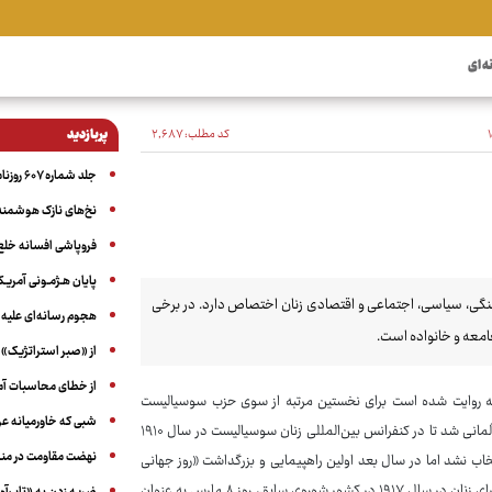
ه ای
کد مطلب:
۲٬۶۸۷
پربازدید
جلد شماره ۶۰۷ روزنامه آگاه
نخ‌های نازک هوشمند 
فروپاشی افسانه خلع
پایان هـژمـونی آمریـک
بزرگداشت دستاوردهای فرهنگی، سیاسی، اجتماعی و اقتصادی زنان اختصاص دارد. در برخی
هجوم رسانه‌ای علیه ا
امعه و خانواده است.
از «صبر استراتژیک» 
از خطای محاسبات آمری
ه روایت شده است برای نخستین مرتبه از سوی حزب سوسیالیست
شبی که خاورمیانه 
آمریکا در شهر نیویورک رقم خورده است. این موضوع الهام‌بخش برخی از نمایندگان آلمانی شد تا در کنفرانس بین‌المللی زنان سوسیالیست در سال ۱۹۱۰
نهضت مقاومت در منط
تخاب نشد اما در سال بعد اولین راهپیمایی و بزرگداشت «روز جهانی
زنان» به شکل گسترده‌ای در سراسر اروپا برگزار شد. از سوی دیگر، بعد از تصویب حق رای زنان در سال ۱۹۱۷ در کشور شوروی سابق، روز ۸ مارس به عنوان