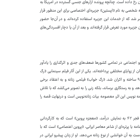
 رخ داده است. چنانچه پرونده آزارهای جنسی گسترده در آمریکا به
که شخصی به نام «اپستین» جزیره‌ای اختصاصی برای این منظور قرار
د که از خدمات این جزیره استفاده کرده‌اند و در آن‌جا حضور
زیره مورد تعرض قرار گرفته‌اند و بعد از آن یا دچار افسردگی‌های
 اجتماعی در تمامی کشورها ضعف‌های جدی و اثرگذاری را یادآور
 از زوایای مختلفی پرداخته‌اند. یکی از این آثار فیلم سینمایی «رگ
خواب»، به کارگردانی و تهیه‌کنندگی حمید نعمت الله و از آثاری است که در دهه ۹۰ ساخته و اکران شد. «رگ خواب» فیلمی زنانه و به اعتقاد برخی
د و به رستگاری برساند، بلکه زنی را به تصویر می‌کشد که با تلاش
ه نویس این اثر، معصومه بیات زنانه‌نویس است و درنهایت قصه را
یکی دیگر از آثار ساخته شده اخیر در سینمای ایران که به تازگی در جشنواره فیلم فجر ۴۲ به نمایش درآمد، «معجزه پروین» است که به کارگردانی
ه یا پرتره‌ای از شاعر معاصر ایرانی، «پروین اعتصامی» است که با
 ‌به آن خوانشی از نوع زنانه می‌دهد. او از زنان پیشرو ایرانی در