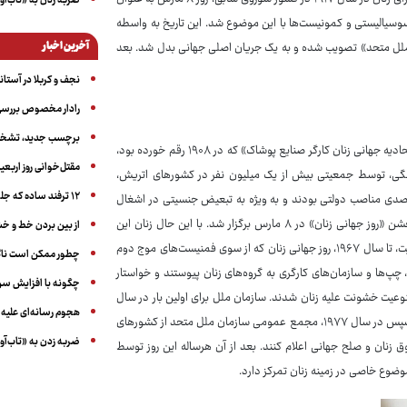
ضربه زدن به «تاب‌آو
وسیالیستی و کمونیست‌ها با این موضوع شد. این تاریخ به واسطه
آخرین اخبار
 ۱۹۶۰ و بعد از آن در سال ۱۹۷۷ توسط «سازمان ملل متحد» تصویب شده و به یک جریان اصلی جهانی بدل شد. بعد
نجف و کربلا در آستانه ۵۰ در
رادار مخصوص بررسی 
برچسب جدید، تشخیص
نخستین مراسم روز زن چنانچه گفته شد، در ۱۹۰۹ در آمریکا برای یاد بود «اعتصاب اتحادیه جهانی زنان کارگر صنایع پوشاک» که در ۱۹۰۸ رقم خورده بود،
مقتل‌خوانی روز اربعین
نوان بزرگداشت زنانگی، توسط جمعیتی بیش از یک میلیون نفر در کشورهای اتریش،
۱۲ ترفند ساده که جلوی پرخوری عصبی و اضافه ‌وزن را می‌گیرد
 تصدی مناصب دولتی بودند و به ویژه به تبعیض جنسیتی در اشغال
جایگاه‌های شغلی معترض بودند. در نهایت برای اولین بار در آلمان در سال ۱۹۱۴، جشن «روز جهانی زنان» در ۸ مارس برگزار شد. با این حال زنان این
از بین بردن خط و 
کشور نیز به دنبال حق رای بودند که تا ۱۹۱۷ موفق به برخورداری از آن نشدند. در نهایت، تا سال ۱۹۶۷، روز جهانی زنان که از سوی فمنیست‌های موج دوم
چطور ممکن است ناگ
پ‌ها و سازمان‌های کارگری به گروه‌های زنان پیوستند و خواستار
چگونه با افزایش سن 
نوعیت خشونت علیه زنان شدند. سازمان ملل برای اولین بار در سال
هجوم رسانه‌ای علیه ا
۱۹۷۵ جشن روز جهانی زنان را آغاز کرد و آن سال را نیز، «سال جهانی زن» اعلام کرد. سپس در سال ۱۹۷۷، مجمع عمومی سازمان ملل متحد از کشورهای
ضربه زدن به «تاب‌آو
 زنان و صلح جهانی اعلام کنند. بعد از آن هرساله این روز توسط
ضوع خاصی در زمینه زنان تمرکز دارد.