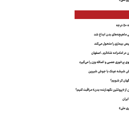
ری ملی»
جه
ماهیچه‌های بدن ابداع شد
 بیماری را متحول می‌کند
 در امامزاده شاه‌کرم ـ اصفهان
خش شیشه عینک با جوش شیرین
هان کر شویم؟
از «پروتئین نگهدارنده بدن» مراقبت کنیم؟
یران
ری ملی»