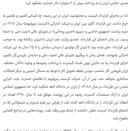
صدور حکمی ایران را به پرداخت بیش از ۲ میلیارد دلار خسارت محکوم کرد.
اما در ماجرای قرارداد کرسنت و محکومیت ایران در این زمینه، چه کسانی قصور و تقصیر به
خرج دادند. این قرارداد گازی بین ایران و شرکت اماراتی «کرسنت پترولیوم» سال ۱۳۸۱ در
دوره ریاست جمهوری خاتمی و دبیری «حسن روحانی» در شورای‌ عالی امنیت ملی به امضا
رسید. در زمان امضای این قرارداد، تصدی وزارت نفت ایران با «بیژن زنگنه» بود. به ‌موجب
این قرارداد، مقرر شده بود تا ایران گاز تولیدی از میدان سلمان را تا ۲۵ سال به این شرکت
اماراتی بفروشد. همان زمان با پیگیری شورای ‌عالی امنیت ملی و سازمان بازرسی‌کل کشور،
اجرای قرارداد بنا به دلایلی چون فساد گسترده با پرداخت رشوه‌ها و وجود دلالان مختلف،
ارزان ‌فروشی گاز، مناسب نبودن نقطه تحویل گاز با توجه به مسائل امنیتی و دیگر اشکالات
ساختاری متوقف شد. پس از آن، شرکت کرسنت پترولیوم با تقاضای خسارت بابت اجرایی
نشدن این قرارداد در سال ۱۳۸۸، از ایران در دادگاه لاهه شکایت کرد. اما جمهوری اسلامی
ایران با ارائه مستندات گسترده رشوه در این پرونده، موفق شد تا سال ۱۳۹۰ فساد در
انعقاد این قرارداد را در دادگاه لاهه اثبات کند؛ از طرفی نیز علیه مدیران و مسئولانی که در
امضای قرارداد کرسنت نقش داشتند از جمله وزیر وقت نفت، پرونده‌هایی در مراجع قضایی
مفتوح شد.