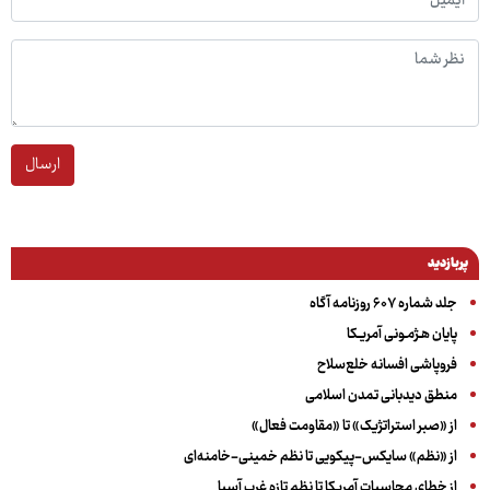
ارسال
پربازدید
جلد شماره ۶۰۷ روزنامه آگاه
پایان هـژمـونی آمریـکا
فروپاشی افسانه خلع‌سلاح
منطق دیدبانی تمدن اسلامی
از «صبر استراتژیک» تا «مقاومت فعال»
از «نظم» سایکس-پیکویی تا نظم خمینی-خامنه‌ای
از خطای محاسبات آمریکا تا نظم تازه غرب آسیا