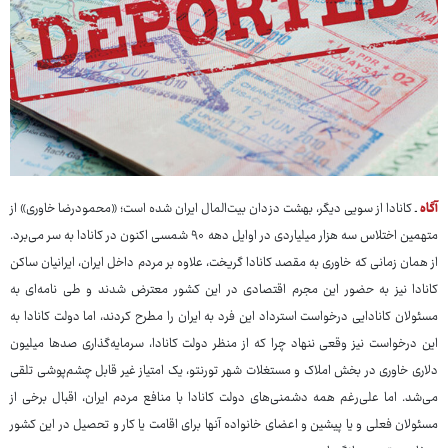
آگاه
ـ کانادا از سویی دیگر، بهشت دزدان بیت‌المال ایران شده است؛ «محمودرضا خاوری» از
متهمین اختلاس سه هزار میلیاردی در اوایل دهه ۹۰ شمسی اکنون در کانادا به سر می‌برد.
از همان زمانی که خاوری به مقصد کانادا گریخت، علاوه بر مردم داخل ایران، ایرانیان ساکن
کانادا نیز به حضور این مجرم اقتصادی در این کشور معترض شدند و طی نامه‌ای به
مسئولان کانادایی درخواست استرداد این فرد به ایران را مطرح کردند، اما دولت کانادا به
این درخواست نیز وقعی ننهاد چرا که از منظر دولت کانادا، سرمایه‌گذاری صدها میلیون
دلاری خاوری در بخش املاک و مستغلات شهر تورنتو، یک امتیاز غیر قابل چشم‌پوشی تلقی
می‌شد. اما علی‌رغم همه دشمنی‌های دولت کانادا با منافع مردم ایران، اقبال برخی از
مسئولان فعلی و یا پیشین و اعضای خانواده آنها برای اقامت یا کار و تحصیل در این کشور