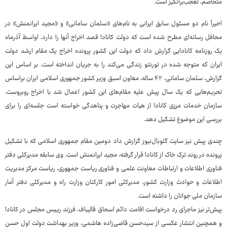
متخاصم، تعجب‌برانگیز است.
اخیراً نام دو مسئول سابق ایرانی به نام‌های «سلمان سامانی» و «مجید ایرانمنش» در
محافل رسانه‌ای مطرح شده است که دولت کانادا قصد اخراج آنها را دارد. اواسط آذرماه
یک روزنامه کانادایی گزارش داد که دولت این کشور پرونده اخراج یک مقام ارشد دولت
ایران که متوجه شده در تورنتو زندگی می‌کند را به جریان انداخته است. بر اساس این
گزارش، سلمان سامانی، ۴۲ ساله، معاون اسبق وزیر کشور جمهوری اسلامی ایران براساس
تحریم‌هایی که یک سال پیش علیه مقام‌های این کشور اعمال شد با اخراج روبروست.
سازمان خدمات مرزی کانادا از هیات مهاجرت و پناهدگی خواسته است جلسه‌ای را برای
بررسی این موضوع تشکیل دهد.
چندی پیش نیز سایت گلوبال‌نیوز گزارش داد دومین مقام جمهوری اسلامی که با تشکیل
پرونده در روند ترک خاک از کانادا قرار گرفته، مجید ایرانمنش است. وی سابقه مدیرکلی دفتر
فناوری اطلاعات و ارتباطات معاونت علمی و فناوری ریاست جمهوری، ریاست مرکز مدیریت
اطلاعات و حوادث وزارت کشور، مدیرکلی امور کارکنان وزارت راه و مدیرکلی دفتر آمار
سازمان ملی جوانان را داشته است.
پیش‌تر نیز ماجرای رد درخواست اقامت دائم اسحاق قالیباف،‌ فرزند رییس مجلس در کانادا
و همچنین انتشار عکسی از سیدحسن قاضی‌زاده هاشمی، وزیر بهداشت دولت اولِ حسن