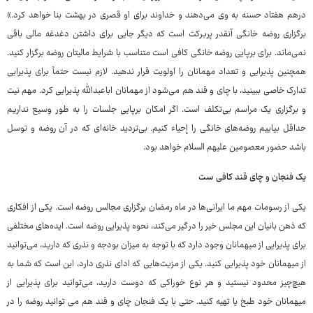
درهم هفتاد حسنه به وی می‌دهند و خداوند برای او قصری در بهشت بنا خواهد کرد.»
برگزاری روضه خانگی آنقدر پربرکت است که دیگر جایی برای داشتن دغدغه مالی باقی
نمی‌ماند. برای برپایی روضه خانگی کافی است متناسب با شرایط مالیتان روضه برگزار کنید.
همچنین پذیرایی و تعداد مهمانان را اولویت قرار ندهید. لازم نیست حتماً برای پذیرایی
تدارک خاصی ببینید، با چای و قند هم می‌شود از مهمانان اباعبدالله پذیرایی کرد. مهم نیت
و برگزاری یک مراسم بی‌تکلف است. اگر امکان برپایی جلسات را به طور وسیع نداریم
حداقل بیاییم روضه‌های خانگی را إحیاء کنیم. بی‌تردید خانه‌ای که در آن روضه و توسل
باشد حضور معصومین علیهم السلام خواهد بود.
یک فنجان و چای قند کافی ست
یکی از رسومات مهم ما ایرانی‌ها در ماه رمضان برگزاری مجالس روضه است. یکی از افکاری
که ذهن بانیان این مجلس خیر را درگیر می‌کند، نحوه پذیرایی روضه است. ایده‌های مختلفی
برای پذیرایی از میهمانان وجود دارد که با توجه به میزان بودجه و نذری که دارید، می‌توانید
از میهمانان خود پذیرایی کنید. یکی از مزیت‌هایی که ادای نذری دارد، این است که شما به
هیچ‌چیز محدود نیستید و هر نوع خوراکی که دوست دارید، می‌توانید برای پذیرایی از
میهمانان خود طبخ یا تهیه کنید. حتی با یک فنجان چای و قند هم می توانید روضه را در