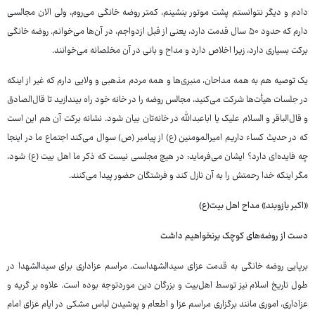
دادم و دیگر نتوانستم پشت موتور بنشینم، کمتر روضه خانگی می‌روم، ولی الان مجالسی
دارم که حدود ۵۰ سال قدمت دارد، یعنی از قبل ازدواجم، در آن‌ها می‌خوانم. روضه خانگی
برکت بسیاری دارد، زیرا اخلاص دارد و مداح و بانی در آن مخلصانه می‌خوانند.
یک توصیه هم به همه مداحان، منبری‌ها و همه مردم مذهبی‌ و ولایی‌ دارم که غیر از اینکه
در جلسات هیأت‌ها شرکت می‌کنید، مجالس روضه را در خانه خود راه بیندازید تا قال‌الصادق
و قال‌الباقر و السلام علیک یا اباعبدالله در خانه‌تان بیان شود. نشانه برکت آن هم این است
که در حدیث کساء داریم امیرالمومنین (ع) از پیامبر (ص) سوال می‌کند اجتماع ما در اینجا
چه فایده‌ای دارد؟ ایشان می‌فرماید: در هیچ مجلسی نیست که ذکر ما اهل بیت (ع) شود،
مگر اینکه خدا رحمتش را به آن نازل کند و فرشتگان حضور پیدا می‌کنند.
«اکبر بازوبند» مداح اهل بیت(ع)
دست از روضه‌های کوچک برنخواهیم داشت
برپایی روضه خانگی به قدمت عزای سیدالشهداست. مراسم عزاداری برای سیدالشهدا در
طول تاریخ اسلام نیز توسط اهل‌بیت و بزرگان دین موردتوجه بوده است. علاوه بر گریه و
عزاداری، اموری مانند برگزاری مراسم عزا و اطعام و پوشیدن لباس مشکی در ایام عزای امام