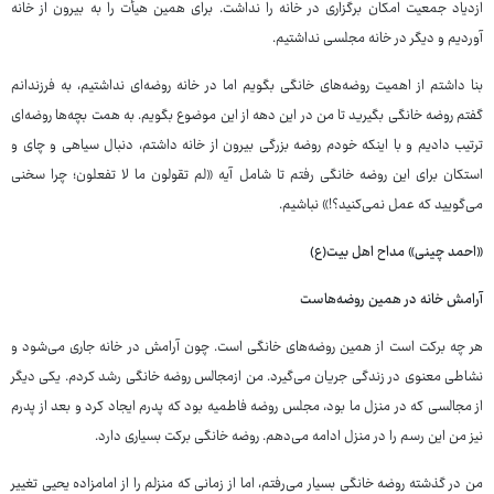
ازدیاد جمعیت امکان برگزاری در خانه را نداشت. برای همین هیأت را به بیرون از خانه
آوردیم و دیگر در خانه مجلسی نداشتیم.
بنا داشتم از اهمیت روضه‌های خانگی بگویم اما در خانه روضه‌ای نداشتیم، به فرزندانم
گفتم روضه خانگی بگیرید تا من در این دهه از این موضوع بگویم. به همت بچه‌ها روضه‌ای
ترتیب دادیم و با اینکه خودم روضه بزرگی بیرون از خانه داشتم، دنبال سیاهی و چای و
استکان برای این روضه خانگی رفتم تا شامل آیه «لم تقولون ما لا تفعلون؛ چرا سخنی
می‌‏گویید که عمل نمی‏‌کنید؟!» نباشیم.
«احمد چینی» مداح اهل بیت(ع)
آرامش خانه در همین روضه‌هاست
هر چه برکت است از همین روضه‌های خانگی است. چون آرامش در خانه جاری می‌شود و
نشاطی معنوی در زندگی جریان می‌گیرد. من ازمجالس روضه خانگی رشد کردم. یکی دیگر
از مجالسی که در منزل ما بود، مجلس روضه فاطمیه بود که پدرم ایجاد کرد و بعد از پدرم
نیز من این رسم را در منزل ادامه می‌دهم. روضه خانگی برکت بسیاری دارد.
من در گذشته روضه خانگی بسیار می‌رفتم، اما از زمانی که منزلم را از امامزاده یحیی تغییر