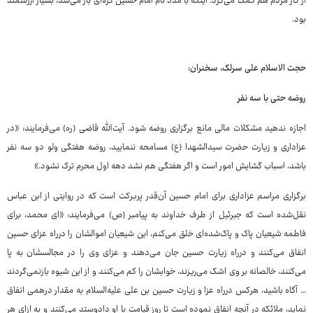
از کار مردم هم کمک می‌کرد. اینکه با مدد نام امام حسین گره‌ای باز می‌شد، بسیار ارزشمند
بود.
حجت الاسلام علی سرلک، سخنران:
روضه حتی با سه نفر
اجازه ندهید مشکلات مالی مانع برگزاری روضه شود. آیت‌الله ﻗﺎﺿﯽ (ره) می‌فرمایند: «ﺩﺭ
ﻋﺰﺍﺩﺍﺭﯼ ﻭ ﺯﯾﺎﺭﺕ ﺣﻀﺮﺕ ﺳﯿﺪﺍﻟﺸﻬﺪﺍ (ع) ﻣﺴﺎﻣﺤﻪ ﻧﻨﻤﺎﯾﯿﺪ، ﺭﻭﺿﻪ ﻫﻔﺘﮕﯽ ﻭﻟﻮ ﺩﻭ ﺳﻪ ﻧﻔﺮ
ﺑﺎﺷﺪ، ﺍﺳﺒﺎﺏ ﮔﺸﺎﯾﺶ ﺍﻣﻮﺭ ﺍﺳﺖ ﻭ ﺍﮔﺮ ﻫﻔﺘﮕﯽ ﻫﻢ ﻧﺸﺪ ﺩﻫﻪ ﺍﻭﻝ ﻣﺤﺮﻡ ﺗﺮﮎ ﻧﺸﻮﺩ.»
برگزاری مراسم عزاداری برای امام حسین آن‌قدر پربرکت است که در روایتی از ابن عباس
نقل‌شده است که جبرئیل از طرف خداوند به پیامبر (ص) می‌فرمایند: «ای محمد، برای
فاطمه شیعیان پاک و پاک‌شده‌ای خلق می‌کنم، این شیعیان اموالشان را درراه عزای حسین
انفاق می‌کنند و درراه زیارت حسین جان می‌دهند و عزای وی را در مجالسشان به پا
می‌کنند، خالصانه بر وی اشک می‌ریزند، خوابشان را کم می‌کنند و از این شیوه بازنمی‌گردند
… آگاه باشید، هرکس درراه عزا و زیارت حسین بن علی علیه‌السلام به مقدار درهمی انفاق
نماید، ملائکه در آنچه انفاق نموده است تا روز قیامت با او دادوستد می‌کنند و به ازای هر