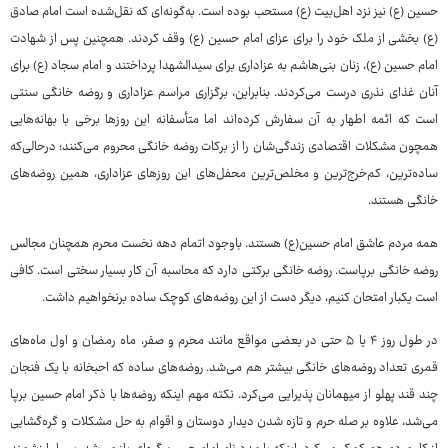
حسین (ع) نیز نزد اهل‌بیت (ع) مستحب بوده است. به‌گونه‌ای که نقل‌شده است امام صادق
(ع) بخشی از ملک خود را برای عزای امام حسین (ع) وقف کردند. همچنین پس از شهادت
امام حسین (ع)، زنان بنی‌هاشم به عزاداری برای سیدالشهدا پرداختند و امام سجاد (ع) برای
آنان غذای نذری درست می‌کردند. بنابراین، برگزاری مراسم عزاداری و روضه خانگی سنتی
است که ائمه اطهار به آن سفارش کرده‌اند اما متأسفانه این روزها برخی با بهانه‌هایی
همچون مشکلات اقتصادی زندگی‌شان را از برکات روضه خانگی محروم می‌کنند؛ درحالی‌که
ساده‌ترین، کم‌خرج‌ترین و مخلص‌ترین محفل‌های این روزهای عزاداری، همین روضه‌های
خانگی هستند.
همه مردم عاشق امام حسین(ع) هستند. باوجود اتمام دهه نخست محرم همچنان مجالس
روضه خانگی برپاست. روضه خانگی برکتی دارد که محاسبه آن کار بسیار سختی است. کافی
است یکبار امتحان کنیم، دیگر دست از این روضه‌های کوچک ساده برنخواهیم داشت.
در طول روز ۴ یا ۵ حتی در بعضی مواقع مانند محرم و صفر، ماه رمضان و اول ماه‌های
قمری تعداد روضه‌های خانگی بیشتر هم می‌شد. روضه‌های ساده که احبخانه با یک فنجان
چند قند پهلو از میهمانان پذیرایی می‌کرد. نکته مهم اینکه روضه‌ها با ذکر امام حسین برپا
می‌شد، علاوه بر صله حرم و تازه شدن دیدار دوستان و اقوام به حل مشکلات و گره‌گشایی