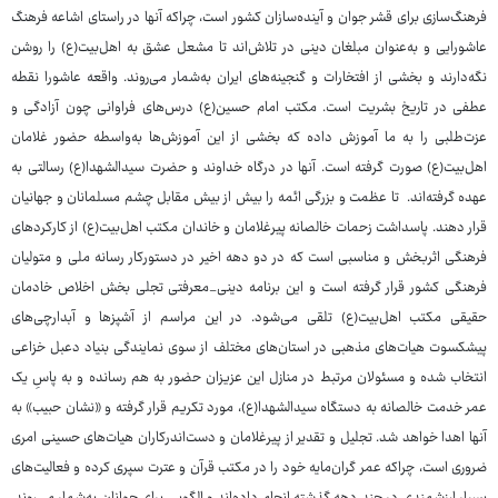
فرهنگ‌سازی برای قشر جوان و آینده‌سازان کشور است، چراکه آنها در راستای اشاعه فرهنگ
عاشورایی و به‌عنوان مبلغان دینی در تلاش‌اند تا مشعل عشق به اهل‌بیت(ع) را روشن
نگه‌دارند و بخشی از افتخارات و گنجینه‌های ایران به‌شمار می‌روند. واقعه عاشورا نقطه
عطفی در تاریخ بشریت است. مکتب امام حسین(ع) درس‌های فراوانی چون‌ آزادگی و
عزت‌طلبی را به ما آموزش داده که بخشی از این آموزش‌ها به‌واسطه حضور غلامان
اهل‌بیت(ع) صورت گرفته است. آنها در درگاه خداوند و حضرت سیدالشهدا(ع) رسالتی به
عهده گرفته‌اند. تا عظمت و بزرگی ائمه را بیش از بیش مقابل چشم مسلمانان و جهانیان
قرار دهند. پاسداشت زحمات خالصانه پیرغلامان و خاندان مکتب اهل‌بیت(ع) از کارکردهای
فرهنگی اثربخش و مناسبی است که در دو دهه اخیر در دستورکار رسانه ملی و متولیان
فرهنگی کشور قرار گرفته است و این برنامه دینی_معرفتی تجلی بخش اخلاص خادمان
حقیقی مکتب اهل‌بیت(ع) تلقی می‌شود. در این مراسم از آشپزها و آبدارچی‌های
پیشکسوت هیات‌های مذهبی در استان‌های مختلف از سوی نمایندگی بنیاد دعبل خزاعی
انتخاب شده و مسئولان مرتبط در منازل این عزیزان حضور به هم رسانده و به پاسِ یک
عمر خدمت خالصانه به دستگاه سیدالشهدا(ع)، مورد تکریم قرار گرفته و «نشان حبیب» به
آنها اهدا خواهد شد. تجلیل و تقدیر از پیرغلامان و دست‌اندرکاران هیات‌های حسینی امری
ضروری است، چراکه عمر گران‌مایه خود را در مکتب قرآن و عترت سپری کرده‌ و فعالیت‌های