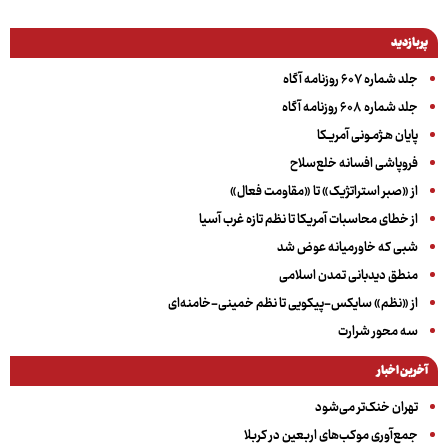
پربازدید
جلد شماره ۶۰۷ روزنامه آگاه
جلد شماره ۶۰۸ روزنامه آگاه
پایان هـژمـونی آمریـکا
فروپاشی افسانه خلع‌سلاح
از «صبر استراتژیک» تا «مقاومت فعال»
از خطای محاسبات آمریکا تا نظم تازه غرب آسیا
شبی که خاورمیانه عوض شد
منطق دیدبانی تمدن اسلامی
از «نظم» سایکس-پیکویی تا نظم خمینی-خامنه‌ای
سه‌ محور شرارت
آخرین اخبار
تهران خنک‌تر می‌شود
جمع‌آوری موکب‌های اربعین در کربلا