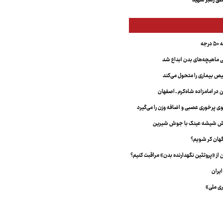
ق رهبر شهید
جه
ماهیچه‌های بدن ابداع شد
 بیماری را متحول می‌کند
 در امامزاده شاه‌کرم ـ اصفهان
خش شیشه عینک با جوش شیرین
هان کر شویم؟
از «پروتئین نگهدارنده بدن» مراقبت کنیم؟
یران
ری ملی»