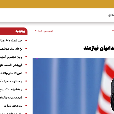
ه ای
کد مطلب:
۲٬۸۰۵
پربازدید
جلد شماره ۶۰۷ روزنامه آگاه
دانیان نیازمند
نخ‌های نازک هوشمند 
پایان هـژمـونی آمریـک
فروپاشی افسانه خلع
شبی که خاورمیانه 
از خطای محاسبات آمری
از «نظم» سایکس-پیک
ضربه زدن به «تاب‌آو
سه‌ محور شرارت