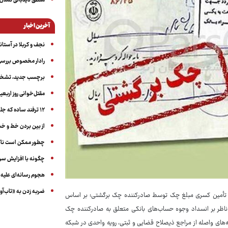
منطق دیدبانی تمدن 
آخرین اخبار
نجف و کربلا در آستانه ۵۰ در
رادار مخصوص بررسی 
برچسب جدید، تشخیص
مقتل‌خوانی روز اربعین
۱۲ ترفند ساده که جلوی پرخوری عصبی و اضافه ‌وزن را می‌گیرد
از بین بردن خط و 
چطور ممکن است ناگ
چگونه با افزایش سن 
هجوم رسانه‌ای علیه ا
ضربه زدن به «تاب‌آو
 ۶۲۰۷۸‏/۰۲ مورخ ۲۱‏/۳‏/۱۴۰۲ موضوع نحوه تأمین کسری مبلغ چک توسط صادرکننده چک برگشتی؛ بر اساس
 ناظر بر انسداد وجوه حساب‌های بانکی متعلق به صادرکننده چک
ه‌های واصله از مراجع ذیصلاح قضایی و ثبتی، رویه واحدی در شبکه