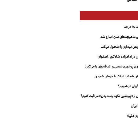
اسلامی
جه
ماهیچه‌های بدن ابداع شد
 بیماری را متحول می‌کند
 در امامزاده شاه‌کرم ـ اصفهان
خش شیشه عینک با جوش شیرین
هان کر شویم؟
از «پروتئین نگهدارنده بدن» مراقبت کنیم؟
یران
ری ملی»