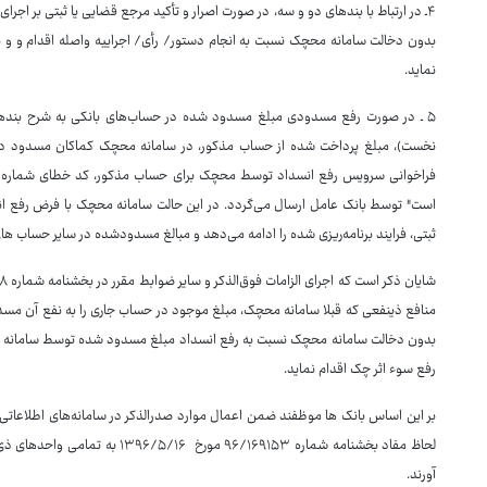
۴ـ در ارتباط با بندهای دو و سه، در صورت اصرار و تأکید مرجع قضایی یا ثبتی بر اجرای 
بدون دخالت سامانه محچک نسبت به انجام دستور‏/ رأی‏/ اجراییه واصله اقدام و و ب
‌نماید.
۵ ـ در صورت رفع مسدودی مبلغ مسدود شده در حساب‌های بانکی به شرح بندها
نخست)، مبلغ پرداخت شده از حساب مذکور، در سامانه محچک کماکان مسدود در 
است" توسط بانک عامل ارسال می‌گردد. در این حالت سامانه محچک با فرض رفع انسد
ثبتی، فرایند برنامه‌ریزی شده را ادامه می‌دهد و مبالغ مسدودشده در سایر حساب های
منافع ذینفعی که قبلا سامانه محچک، مبلغ موجود در حساب جاری را به نفع آن مسدود
بدون دخالت سامانه محچک نسبت به رفع انسداد مبلغ مسدود شده توسط سامانه
رفع سوء اثر چک اقدام نماید.
بر این اساس بانک ها موظفند ضمن اعمال موارد صدرالذکر در سامانه‌های اطلاعاتی و
لحاظ مفاد بخشنامه شماره ۱۶۹۱۵۳‏/۹۶
آورند.