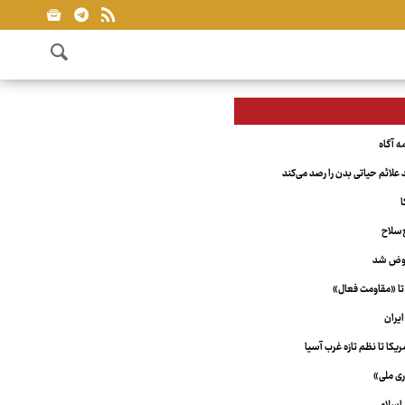
علائم حیاتی بدن را رصد می‌کند
ا
‌سلاح
عوض شد
تا «مقاومت فعال»
یران
کا تا نظم تازه غرب آسیا
ری ملی»