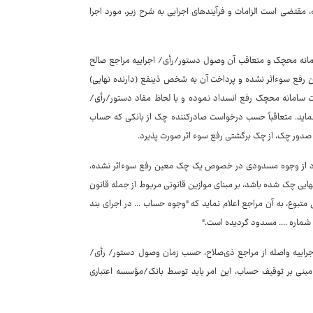
 مقتضی است الزامات و فرآیندهای اجرایی به شرح زیر، مورد اجرا
نه محچک و متعاقب آن وصول دستور‏/رأی‏/ اجراییه مراجع صالح
رفع سوءاثر نشده و پرداخت آن به شخص ذینفع (دارنده نهایی)
ت سامانه محچک رفع انسداد نموده و با لحاظ مفاد دستور‏/رأی‏/
‌نماید. متعاقباً حسب درخواست صادرکننده چک از بانکی که حساب
انسداد از وجوه مسدودی در خصوص یک چک معین رفع سوءاثر نشده،
ایی چک شده باشد، بر مبنای موازین قانونی مربوط از جمله قانون
تبوع، به آن مراجع اعلام نماید که "وجوه حساب ... در اجرای بند
راییه واصله از مراجع ذی‌صلاح، حسب زمان وصول دستور‏/ رأی‏/
ط مبنی بر توقیف حساب، این امر باید توسط بانک‏/مؤسسه اعتباری