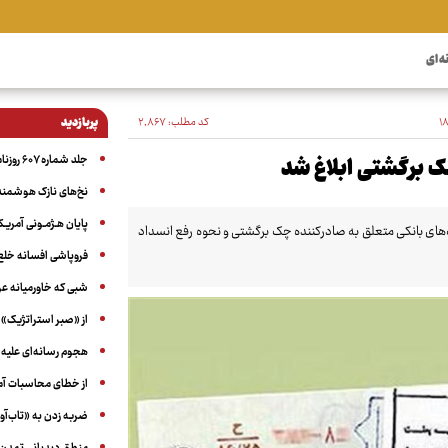
ه ای
کد مطلب:
۲٬۸۶۷
پربازدید
جلد شماره ۶۰۷ روزنامه آگاه
 برگشتی ابلاغ شد
نخ‌های نازک هوشمند 
پایان هـژمـونی آمریـک
ب‌های بانکی متعلق به صادرکننده چک برگشتی و نحوه رفع انسداد
فروپاشی افسانه خلع
شبی که خاورمیانه 
از «صبر استراتژیک» 
هجوم رسانه‌ای علیه ا
از خطای محاسبات آمری
ضربه زدن به «تاب‌آو