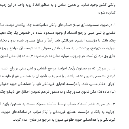
بانکی کشور وجود ندارد. بر همین اساس و به منظور اتخاذ رویه واحد در این زمینه،
گذارده شود:
۱ـ در صورت مسدودسازی مبلغ حساب‌های بانکی صادرکننده چک برگشتی توسط ساما
قضایی یا ثبتی مبنی بر رفع انسداد از وجوه مسدود شده در خصوص یک چک معین 
چک، بانک یا مؤسسه اعتباری غیربانکی باید رأساً از مبلغ مسدود شده بدون دخال
اجراییه به ذی‌نفع، پرداخت یا به حساب بانکی معرفی شده توسط آن مراجع واریز 
جاری وی نزد آن است، در چارچوب موارد مطروحه در تبصره (۳) ماده (۵) مکرر قانون صدور چک، از چک برگشتی رفع سوء اثر صورت پذیرد.
۲ـ در صورتی که در دستور‏/ رأی‏/ اجراییه مراجع قضایی و ثبتی مبنی بر رفع 
ذینفع مشخصی تعیین نشده باشد و یا تصریح به تأدیه آن به شخصی غیر از دارنده نه
اجرای احکام مدنی، بانک یا مؤسسه اعتباری غیربانکی باید با هماهنگی حوزه حقوقی م
(ب) ماده (۵) مکرر قانون صدور چک و به منظور فراهم نمودن احقاق حق ذینفع چک شماره .... مسدود گردیده است."
۳ ـ در صورت تقدم انسداد حساب توسط سامانه محچک نسبت به دستور‏/ رأی‏/ اج
اجراییه به بانک یا مؤسسه اعتباری غیربانکی یا ابلاغ مراتب در سامانه‌های ذیرب
غیربانکی و با هماهنگی حوزه حقوقی متبوع به مراجع ذی‌صلاح اعلام گردد.