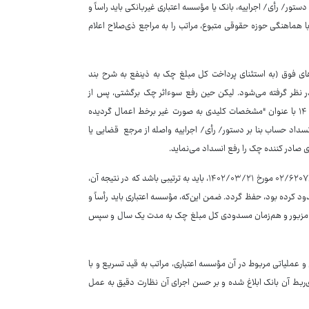
دستور‏/ رأی‏/ اجراییه، بانک یا مؤسسه اعتباری غیربانکی باید راساً و
ا هماهنگی حوزه حقوقی متبوع، مراتب را به مراجع ذی‌صلاح اعلام
ی فوق (به استثنای پرداخت کل مبلغ چک به ذینفع به شرح بند
نظر گرفته می‌شود. لیکن حین رفع سوء‌اثر چک برگشتی، پس از
فراخوانی سرویس رفع انسداد توسط محچک برای حساب مذکور، کد خطای شماره ۱۴ با عنوان "مشخصات کلیدی به صورت غیر برخط اعمال گردیده
اد حساب بنا بر دستور‏/ رأی‏/ اجراییه واصله از مرجع قضایی یا
 صادر کننده چک را رفع انسداد می‌نماید.
شایان ذکر است که اجرای الزامات فوق‌الذکر و سایر ضوابط مقرر در بخشنامه شماره ۶۲۰۷۸‏‏/۰۲ مورخ ۲۱‏‏/۰۳‏‏/۱۴۰۲، باید به ترتیبی باشد که در نتیجه آن،
 کرده بود، حفظ گردد. ضمن این‌که، مؤسسه اعتباری باید رأساً و
 مزبور و هم‌زمان مسدودی کل مبلغ چک به مدت یک سال و سپس
 عملیاتی مربوط در آن مؤسسه اعتباری، مراتب به قید تسریع و با
 مورخ ۱۶‏/۵‏/۱۳۹۶ به تمامی واحدهای ذی‌ربط آن بانک ابلاغ شده و بر حسن اجرای آن نظارت دقیق به عمل