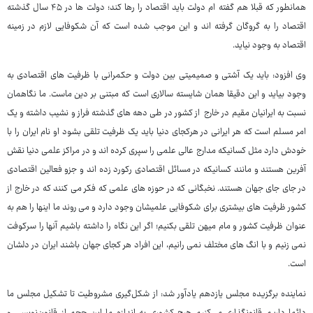
همانطور که قبلا هم گفته ام دولت باید اقتصاد را رها کند؛ دولت ها در ۴۵ سال گذشته
اقتصاد را به گروگان گرفته اند و این موجب شده است که آن شکوفایی لازم در زمینه
اقتصاد به وجود نیاید.
وی افزود: باید یک آشتی و صمیمیتی بین دولت و حکمرانی با ظرفیت های اقتصادی به
وجود بیاید و این دقیقا همان شایسته سالاری است که مبتنی بر دین ماست. ما نگاهمان
نسبت به ایرانیان مقیم در خارج از کشور در طی دهه های گذشته فراز و نشیب داشته و یک
امر مسلم است که هر ایرانی در هرکجای دنیا باید یک ظرفیت تلقی بشود او نام ایران را با
خودش دارد مثل کسانیکه مدارج عالی علمی را سپری کرده اند و در مراکز علمی دنیا نقش
آفرین هستند و مانند کسانیکه در مسائل اقتصادی رکورد زده اند و جزو فعالین اقتصادی
در جای جای جهان هستند. نخبگانی که در حوزه های علمی که فکر می کنند که در خارج از
کشور ظرفیت های بیشتری برای شکوفایی علمیشان وجود دارد و می روند ما اینها را هم به
عنوان ظرفیت کشور و مام میهن تلقی بکنیم؛ اگر این نگاه را داشته باشیم آنها را سرکوفت
نمی زنیم و با انگ های مختلف نمی رانیم، این افراد هر کجای جهان باشند ایران در دلشان
است.
نماینده برگزیده مجلس یازدهم یادآور شد: از شکل‌گیری مشروطیت تا تشکیل مجلس ما