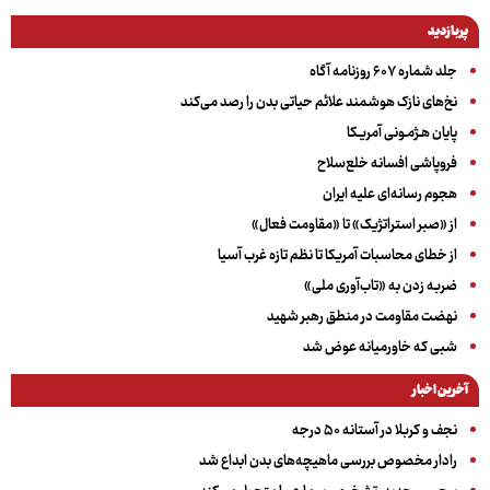
پربازدید
جلد شماره ۶۰۷ روزنامه آگاه
نخ‌های نازک هوشمند علائم حیاتی بدن را رصد می‌کند
پایان هـژمـونی آمریـکا
فروپاشی افسانه خلع‌سلاح
هجوم رسانه‌ای علیه ایران
از «صبر استراتژیک» تا «مقاومت فعال»
از خطای محاسبات آمریکا تا نظم تازه غرب آسیا
ضربه زدن به «تاب‌آوری ملی»
نهضت مقاومت در منطق رهبر شهید
شبی که خاورمیانه عوض شد
آخرین اخبار
نجف و کربلا در آستانه ۵۰ درجه
رادار مخصوص بررسی ماهیچه‌های بدن ابداع شد