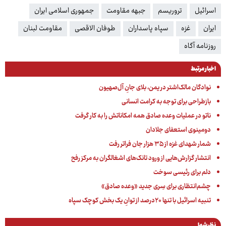
اسرائیل
تروریسم
جبهه مقاومت
جمهوری اسلامی ایران
ایران
غزه
سپاه پاسداران
طوفان الاقصی
مقاومت لبنان
روزنامه آگاه
اخبار مرتبط
نوادگان مالک‌اشتر در یمن، بلای جانِ آل‌صهیون
بازطراحی برای توجه به کرامت انسانی
ناتو در عملیات وعده صادق همه امکاناتش را به کار گرفت
دومینوی استعفای جلادان
شمار شهدای غزه از ۳۵ هزار جان فراتر رفت
انتشار گزارش‌هایی از ورود تانک‌های اشغالگران به مرکز رفح
دلم برای رئیسی سوخت
چشم‌انتظاری برای سِری جدید «وعده صادق»
تنبیه اسرائیل با تنها ۲۰درصد از توانِ یک بخش کوچک سپاه
نظر شما