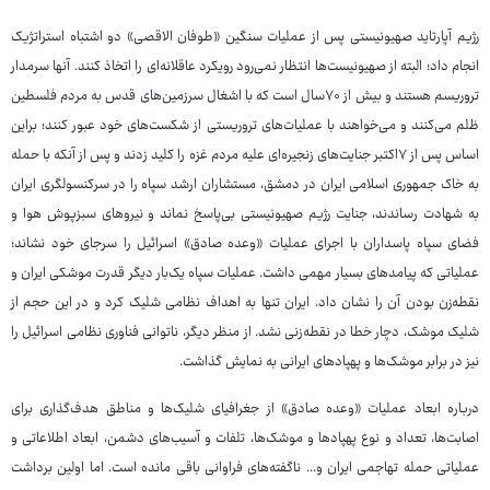
رژیم آپارتاید صهیونیستی پس از عملیات سنگین «طوفان الاقصی» دو اشتباه استراتژیک
انجام داد؛ البته از صهیونیست‌ها انتظار نمی‌رود رویکرد عاقلانه‌ای را اتخاذ کنند. آنها سرمدار
تروریسم هستند و بیش از ۷۰سال است که با اشغال سرزمین‌های قدس به مردم فلسطین
ظلم می‌کنند و می‌خواهند با عملیات‌های تروریستی از شکست‌های خود عبور کنند؛ براین
اساس پس از ۷اکتبر جنایت‌های زنجیره‌ای علیه مردم غزه را کلید زدند و پس از آنکه با حمله
به خاک جمهوری اسلامی ایران در دمشق، مستشاران ارشد سپاه را در سرکنسولگری ایران
به شهادت رساندند، جنایت رژیم صهیونیستی بی‌پاسخ نماند و نیروهای سبزپوش هوا و
فضای سپاه پاسداران با اجرای عملیات «وعده صادق» اسرائیل را سرجای خود نشاند؛
عملیاتی که پیامدهای بسیار مهمی داشت. عملیات سپاه یک‌بار دیگر قدرت موشکی ایران و
نقطه‌زن بودن آن را نشان داد. ایران تنها به اهداف نظامی شلیک کرد و در این حجم از
شلیک موشک، دچار خطا در نقطه‌زنی نشد. از منظر دیگر، ناتوانی فناوری نظامی اسرائیل را
نیز در برابر موشک‌ها و پهپادهای ایرانی به نمایش گذاشت.
درباره ابعاد عملیات «وعده صادق» از جغرافیای شلیک‌ها و مناطق هدف‌گذاری برای
اصابت‌ها، تعداد و نوع پهپادها و موشک‌ها، تلفات و آسیب‌های دشمن، ابعاد اطلاعاتی و
عملیاتی حمله تهاجمی ایران و... ناگفته‌های فراوانی باقی مانده است. اما اولین برداشت