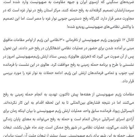
ضربه‌های سنگینی که ازسوی ایران و جبهه مقاومت به صهیونیست وارد شده است،
سرمدارانشان تصمیم گرفته‌اند به رفح حمله کنند. مرکز استان رفح در نوار غزه است که در
مجاورت مصر قرار دارد. گذرگاه رفح دسترسی جنوبی نوار غزه با مصر است. اما این تصمیم
با واکنش نظامی‌های صهیونیستی روبه‌رو شده!
کانال ۱۲ تلویزیون رژیم صهیونیستی از نافرمانی ۳۰نظامی این رژیم از اوامر مقامات مافوق
مبنی بر آماده شدن برای حضور در عملیات نظامی اشغالگران در رفح خبر دادند. این تحول
پس از آن صورت می گیرد که «هرتزی هالوی»، رییس ستاد ارتش رژیم‌صهیونیستی امروز در
نشستی با طرح و برنامه حمله زمینی به رفح موافقت کرد. هالوی در این نشست با فرمانده
تیپ جنوب و تمامی فرماندهان ارتش این رژیم، ادامه حملات به نوار غزه را مورد بررسی
قرار داد.
مقامات رژیم صهیونیستی از هفته‌ها پیش تاکنون، تهدید به انجام حمله زمینی به رفح
می‌کنند اما در نتیجه فشارهای بین‌المللی تا به این لحظه اقدام به این کار نکرده‌اند.
«یسرائیل زیو»، فرمانده سابق واحد عملیات ارتش رژیم صهیونیستی با بیان اینکه زمان برای
آزادی اسرای اسرائیلی درحال اتمام است و حمله به رفح می‌تواند به معنای پایان زندگی
آنها باشد، می‌گوید: عملیات نظامی در شهر رفح ممکن است، چند ماه طول بکشد، تبعات
منفی حمله به این شهر برای رژیم صهیونیستی بسیار بیشتر از تبعات مثبت آن است؛ بنابراین