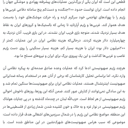
قطعی این است که ایران یکی از بزرگ‌ترین عملیات‌های پیشرفته پهپادی و موشکی جهان را
انجام داده است. ایران توانست حدود ۲۰۰جنگنده و دست‌کم پنج سامانه دفاعی غربی‌ها و
رژیم را با پهپادهای تهاجمی خود سرگرم کرده و راه حرکت موشک‌های خود را به‌سمت
هدف هموار کند. غربی‌ها و رژیم آپارتاید تا زمانی که بالستیک‌ها و کروزهای ایران به نقاط
هدف بسیار نزدیک شدند، متوجه بازی فریب ایران نشدند. در این بازی فریب، آنان نزدیک به
چهارمیلیارد دلار هزینه کردند. درحالی‌که هزینه نظامی ایران در این عملیات، کمتر از
۲۰۰میلیون دلار بود؛ ایران با هزینه بسیار کم، هزینه بسیار سنگینی را روی دست رژیم
غاصب و غربی‌ها گذاشت و این یک پیروزی بزرگ برای ایران و نیروهای مسلح ما بود.
هرچند رژیم صهیونیستی ادعا کرد که عملیات وعده صادق صدمه‌ای به پیکره نظامی آن
وارد نکرد، اما براساس تحلیل کارشناسان که برخی از آنان هم در استخدام رسانه ضدایرانی
صهیونیست اینترنشنال هستند، عملیات نظامی ایران برای صهیونیست‌ها سنگین تمام شد و
به این سادگی نمی‌توانند از کنارش عبور کنند. ضمن آنکه این روزها، روزهای ناخوش احوالی
رژیم صهیونیستی از هر لحاظ است. حزب‌الله لبنان در چندماه گذشته و در پی جنایات هولناک
رژیم صهیونیستی در نوار غزه و به خاک و خون کشیده شدن شمار زیادی از فلسطینی‌ها در
این منطقه، مواضع نظامی این رژیم را در شمال سرزمین‌های اشغالی هدف قرار داده است؛
موضوعی که سبب هراس صهیونیست‌های شهرک‌نشین در این مناطق شده است. با