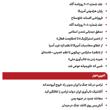
جلد شماره ۶۰۷ روزنامه آگاه
پایان هـژمـونی آمریـکا
فروپاشی افسانه خلع‌سلاح
جلد شماره ۶۰۸ روزنامه آگاه
منطق دیدبانی تمدن اسلامی
از «صبر استراتژیک» تا «مقاومت فعال»
از خطای محاسبات آمریکا تا نظم تازه غرب آسیا
از «نظم» سایکس-پیکویی تا نظم خمینی-خامنه‌ای
ضربه زدن به «تاب‌آوری ملی»
شبی که خاورمیانه عوض شد
آخرین اخبار
ترامپ در تله جنگ با ایران بدون راه خروج آبرومندانه
آتلانتیک: تاب‌آوری ایران دولت ترامپ را غافلگیر کرد
معادله جدید در جبهه یمن
آتش‌بس روی کاغذ؛ جنگ در میدان