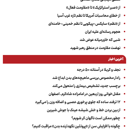
از «صبر استراتژیک» تا «مقاومت فعال»
از خطای محاسبات آمریکا تا نظم تازه غرب آسیا
از «نظم» سایکس-پیکویی تا نظم خمینی-خامنه‌ای
هجوم رسانه‌ای علیه ایران
شبی که خاورمیانه عوض شد
نهضت مقاومت در منطق رهبر شهید
آخرین اخبار
نجف و کربلا در آستانه ۵۰ درجه
رادار مخصوص بررسی ماهیچه‌های بدن ابداع شد
برچسب جدید، تشخیص بیماری را متحول می‌کند
مقتل‌خوانی روز اربعین در امامزاده شاه‌کرم ـ اصفهان
۱۲ ترفند ساده که جلوی پرخوری عصبی و اضافه ‌وزن را می‌گیرد
از بین بردن خط و خش شیشه عینک با جوش شیرین
چطور ممکن است ناگهان کر شویم؟
چگونه با افزایش سن از «پروتئین نگهدارنده بدن» مراقبت کنیم؟