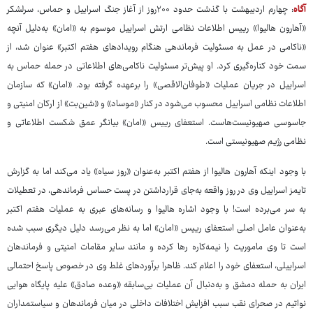
آگاه
: ‌چهارم اردیبهشت با گذشت حدود ۲۰۰روز از آغاز جنگ اسراییل و حماس، سرلشکر
«آهارون هالیوا» رییس اطلاعات نظامی ارتش اسراییل موسوم به «امان» به‌دلیل آنچه
«ناکامی در عمل به مسئولیت فرماندهی هنگام رویدادهای هفتم اکتبر» عنوان شد، از
سمت خود کناره‌گیری کرد. او پیش‌تر مسئولیت ناکامی‌های اطلاعاتی در حمله حماس به
اسراییل در جریان عملیات «طوفان‌الاقصی» را برعهده گرفته بود. «امان» که سازمان
اطلاعات نظامی اسراییل محسوب می‌شود در کنار «موساد» و «شین‌بت» از ارکان امنیتی و
جاسوسی صهیونیست‌هاست. استعفای رییس «امان» بیانگر عمق شکست اطلاعاتی و
نظامی رژیم صهیونیستی است.
با وجود اینکه آهارون هالیوا از هفتم اکتبر به‌عنوان «روز سیاه» یاد می‌کند اما به گزارش
تایمز اسراییل وی در روز واقعه به‌جای قرارداشتن در پست حساس فرماندهی، در تعطیلات
به سر می‌برده است! با وجود اشاره هالیوا و رسانه‌های عبری به عملیات هفتم اکتبر
به‌عنوان عامل اصلی استعفای رییس «امان» اما به نظر می‌رسد دلیل دیگری سبب شده
است تا وی ماموریت را نیمه‌کاره رها کرده و مانند سایر مقامات امنیتی و فرماندهان
اسراییلی، استعفای خود را اعلام کند. ظاهرا برآوردهای غلط وی در خصوص پاسخ احتمالی
ایران به حمله دمشق و به‌دنبال آن عملیات بی‌سابقه «وعده صادق» علیه پایگاه هوایی
نواتیم در صحرای نقب سبب افزایش اختلافات داخلی در میان فرماندهان و سیاستمداران