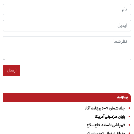
ارسال
پربازدید
جلد شماره ۶۰۷ روزنامه آگاه
پایان هـژمـونی آمریـکا
فروپاشی افسانه خلع‌سلاح
منطق دیدبانی تمدن اسلامی