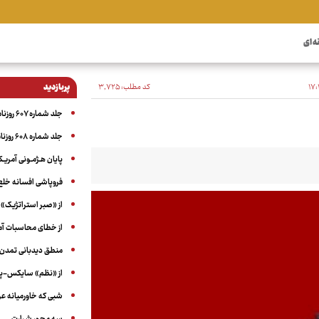
ه ای
کد مطلب:
۳٬۷۲۵
پربازدید
جلد شماره ۶۰۷ روزنامه آگاه
جلد شماره ۶۰۸ روزنامه آگاه
پایان هـژمـونی آمریـک
فروپاشی افسانه خلع
از «صبر استراتژیک» 
از خطای محاسبات آمری
منطق دیدبانی تمدن 
از «نظم» سایکس-پیک
شبی که خاورمیانه 