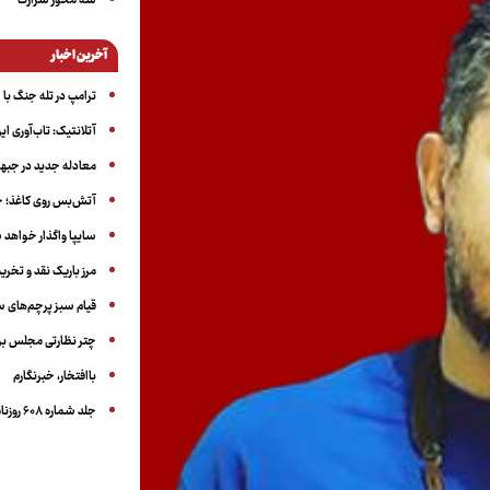
سه‌ محور شرارت
آخرین اخبار
ترامپ در تله جنگ با ا
آتلانتیک: تاب‌آوری ای
معادله جدید در جبه
آتش‌بس روی کاغذ؛ ج
سایپا واگذار خواهد ش
مرز باریک نقد و تخری
قیام سبز پرچم‌های 
چتر نظارتی مجلس بر
باافتخار، خبرنگارم
جلد شماره ۶۰۸ روزنامه آگاه