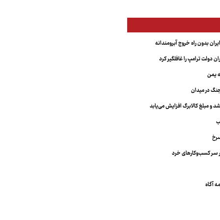
یران بدون راه خروج آبرومندانه
ران دولت ترامپ را غافلگیر کرد
ه یمن
نگ در میدان
د و مبلغ کالابرگ افزایش می‌یابد
ب
سرخ
 سر کسب‌وکارهای خرد