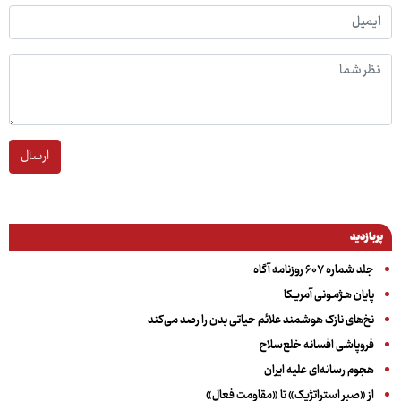
ارسال
پربازدید
جلد شماره ۶۰۷ روزنامه آگاه
پایان هـژمـونی آمریـکا
نخ‌های نازک هوشمند علائم حیاتی بدن را رصد می‌کند
فروپاشی افسانه خلع‌سلاح
هجوم رسانه‌ای علیه ایران
از «صبر استراتژیک» تا «مقاومت فعال»