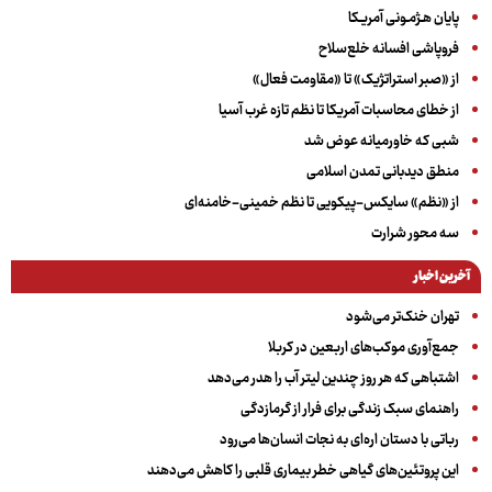
پایان هـژمـونی آمریـکا
فروپاشی افسانه خلع‌سلاح
از «صبر استراتژیک» تا «مقاومت فعال»
از خطای محاسبات آمریکا تا نظم تازه غرب آسیا
شبی که خاورمیانه عوض شد
منطق دیدبانی تمدن اسلامی
از «نظم» سایکس-پیکویی تا نظم خمینی-خامنه‌ای
سه‌ محور شرارت
آخرین اخبار
تهران خنک‌تر می‌شود
جمع‌آوری موکب‌های اربعین در کربلا
اشتباهی که هر روز چندین لیتر آب را هدر می‌دهد
راهنمای سبک زندگی برای فرار از گرمازدگی
رباتی با دستان اره‌ای به نجات انسان‌ها می‌رود
این پروتئین‌های گیاهی خطر بیماری قلبی را کاهش می‌دهند