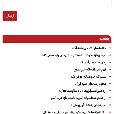
ارسال
پربازدید
جلد شماره ۶۰۷ روزنامه آگاه
نخ‌های نازک هوشمند علائم حیاتی بدن را رصد می‌کند
پایان هـژمـونی آمریـکا
فروپاشی افسانه خلع‌سلاح
شبی که خاورمیانه عوض شد
هجوم رسانه‌ای علیه ایران
از «صبر استراتژیک» تا «مقاومت فعال»
از خطای محاسبات آمریکا تا نظم تازه غرب آسیا
ضربه زدن به «تاب‌آوری ملی»
از «نظم» سایکس-پیکویی تا نظم خمینی-خامنه‌ای