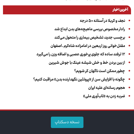
آخرین اخبار
نجف و کربلا در آستانه ۵۰ درجه
رادار مخصوص بررسی ماهیچه‌های بدن ابداع شد
برچسب جدید، تشخیص بیماری را متحول می‌کند
مقتل‌خوانی روز اربعین در امامزاده شاه‌کرم ـ اصفهان
۱۲ ترفند ساده که جلوی پرخوری عصبی و اضافه ‌وزن را می‌گیرد
از بین بردن خط و خش شیشه عینک با جوش شیرین
چطور ممکن است ناگهان کر شویم؟
چگونه با افزایش سن از «پروتئین نگهدارنده بدن» مراقبت کنیم؟
هجوم رسانه‌ای علیه ایران
ضربه زدن به «تاب‌آوری ملی»
نسخه دسکتاپ