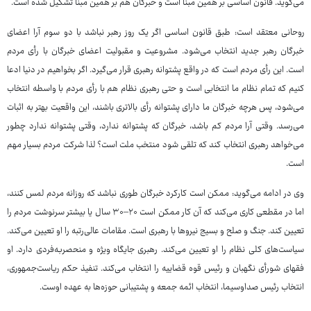
می‌گوید. قانون اساسی بر همین مبنا است و خبرگان هم بر همین مبنا تشکیل شده است.
روحانی معتقد است: طبق قانون اساسی اگر یک روز رهبر نباشد با دو سوم آرا اعضای
خبرگان رهبر جدید انتخاب می‌شود. مشروعیت و مقبولیت اعضای خبرگان با رأی مردم
است. این رأی مردم است که در واقع پشتوانه رهبری قرار می‌گیرد. اگر بخواهیم در دنیا ادعا
کنیم که تمام نظام ما انتخابی است و حتی رهبری نظام هم با رأی مردم با واسطه انتخاب
می‌شود، پس هرچه خبرگان ما دارای پشتوانه رأی بالاتری باشند، این واقعیت بهتر به اثبات
می‌رسد. وقتی آرا مردم کم باشد، خبرگان که پشتوانه ندارد، وقتی پشتوانه ندارد چطور
می‌خواهد رهبری انتخاب کند که تلقی شود منتخب ملت است؟ لذا شرکت مردم بسیار مهم
است.
وی در ادامه می‌گوید: ممکن است کارکرد خبرگان طوری نباشد که روزانه مردم لمس کنند،
اما در مقطعی کاری می‌کند که آن کار ممکن است ۲۰–۳۰ سال یا بیشتر سرنوشت مردم را
تعیین کند. جنگ و صلح و بسیج نیروها با رهبری است. مقامات عالی‌رتبه را او تعیین می‌کند.
سیاست‌های کلی نظام را او تعیین می‌کند. رهبری جایگاه ویژه و منحصربه‌فردی دارد. او
فقهای شورأی نگهبان و رئیس قوه قضاییه را انتخاب می‌کند. تنفیذ حکم ریاست‌جمهوری،
انتخاب رئیس صداوسیما، انتخاب ائمه جمعه و پشتیبانی حوزه‌ها به عهده اوست.