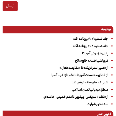
ارسال
پربازدید
جلد شماره ۶۰۷ روزنامه آگاه
جلد شماره ۶۰۸ روزنامه آگاه
پایان هـژمـونی آمریـکا
فروپاشی افسانه خلع‌سلاح
از «صبر استراتژیک» تا «مقاومت فعال»
از خطای محاسبات آمریکا تا نظم تازه غرب آسیا
شبی که خاورمیانه عوض شد
منطق دیدبانی تمدن اسلامی
از «نظم» سایکس-پیکویی تا نظم خمینی-خامنه‌ای
سه‌ محور شرارت
آخرین اخبار