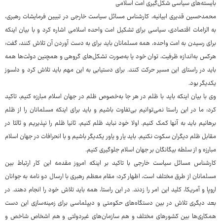
بایسته‌های سیاسی شکل‌گیری امت اسلامی
محمدحسین قدیری ابیانیه، کارشناس مسائل سیاست خارجی در تبیین فرمایشات رهبری،
به الزامات اقتصادی، سیاسی برای تشکیل امت واحده اسلامی اشاره کرد و با بیان اینکه
برای رسیدن به امت واحده، همه مسلمانان باید برای به دست آوردن آن تلاش کنند، گفت:
هرکس به‌اندازه ظرفیت، توان خود یا به‌صورت تشکل‌های گروهی و همچنین دولت‌ها همه
باید در راستای این مسیر حرکت کنند. برای دستیابی به این مهم باید تلاش کرد و دلسوز
یکدیگر بود.
وی با بیان اینکه باید با ظلم در هر جا به‌خصوص ظلم در جهان اسلام مبارزه کنیم، تاکید
کرد: ما در این راستا نمی‌توانیم بی‌تفاوت باشیم و باید برای اینکه مسلمانان را از ظلم
برهانیم باید به آنها کمک کنیم. اولا خود نباید ظلم کنیم، ثانیا ظلم را نپذیریم و ثالثا در
مقابل ظلم دیگران سکوت نکنیم. باید یار و یاور یکدیگر باشیم و با انحرافات در جهان اسلام
مبارزه و از سلطه بیگانگان بر جهان اسلام جلوگیری کنیم.
کارشناس مسائل سیاست خارجی با تاکید بر اینکه امروز مقدمه این کار ارتباط بین
مسلمانان از طرق مختلف است، اظهار کرد: مقام معظم رهبری با ارسال دو نامه به جوانان
اروپا و آمریکا، کلید این امر را زدند. در این راستا، همه باید تلاش خود را انجام دهند. در
بعد دیگری تلاش در بین دستگاه‌های حکومتی و دیپلماسی برای زمینه‌سازی این دست
همکاری‌ها بین کشورهای مختلف و هم سازمان‌های غیردولتی و هم اشخاص شاخص و