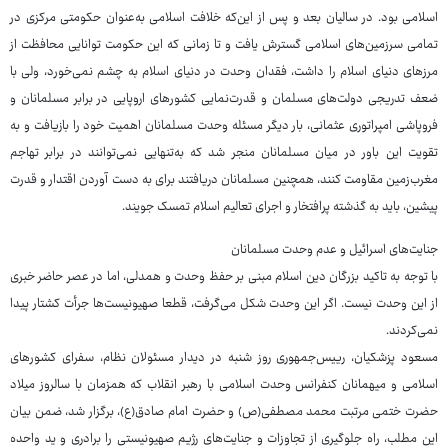
اسلامی بود. در سالیان بعد و پس از این‌که خلافت اسلامی به‌عنوان حکومتی مرکزی در
تمامی سرزمین‌های اسلامی گسترش یافت و تا زمانی که این حکومت توانایی محافظت از
مرزهای دنیای اسلام را داشت، فقدان وحدت در دنیای اسلام به چشم نمی‌خورد، ولی با
ضعف تدریجی دولت‌های مسلمان و قدرت‌نمایی کشورهای اروپایی در برابر مسلمانان و
فروپاشی امپراتوری عثمانی، بار دیگر مسئله وحدت مسلمانان اهمیت خود را بازیافت و به
تقویت این باور در میان مسلمانان منجر شد که به‌تنهایی نمی‌توانند در برابر تهاجم
مغرب‌زمین مقاومت کنند، همچنین مسلمانان دریافتند برای به دست آوردن اقتدار و قدرت
پیشین، باید به گذشته پرافتخار و اجرای تعالیم اسلام تمسک جویند.
جنایت‌های اسرائیل و عدم وحدت مسلمانان
با توجه به تاکید بزرگان دین اسلام مبنی بر حفظ وحدت و همدلی، اما در عصر حاضر خبری
از این وحدت نیست. اگر این وحدت شکل می‌گرفت، قطعا صهیونیست‌ها جرأت کشتار پیدا
نمی‌کردند.
مسعود پزشکیان، رییس‌جمهوری روز شنبه در دیدار مسئولان نظام، سفرای کشورهای
اسلامی و میهمانان کنفرانس وحدت اسلامی با رهبر انقلاب که همزمان با سالروز میلاد
حضرت ختمی مرتبت محمد مصطفی(ص) و حضرت امام صادق(ع)، برگزار شد، ضمن بیان
این مطلب، راه جلوگیری از تجاوزات و جنایت‌های رژیم صهیونیستی را برادری و ید واحده