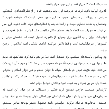
صاحب‌نام است که می‌توانند در این مورد موثر باشند.
قدیری ابیانیه تاکید کرد: ما در وهله اول باید وضعیت خود را از نظر اقتصادی، فرهنگی،
سیاسی و بین‌المللی سازمان دهیم، اما این بدین معنی نیست که متوقف شویم تا
وضعمان به نقطه مطلوب برسد و از آنجا به بعد به فعالیت‌های خود ادامه دهیم. این امور
می‌تواند به موازات هم انجام شوند. به‌طور مثال مقاومت ملت ایران در مقابل تحریم‌ها و
تهدیدات، ایران را به الگویی برای بسیاری از کشورها تبدیل کرده، اما دشمنی برخی از
کشورها را نیز برانگیخته است و آنها تلاش می‌کنند الزامات تشکیل امت اسلامی را از بین
ببرند.
وی پیرامون بایسته‌های سیاسی برای تشکیل امت اسلامی هم تاکید کرد: همانطور که مردم
ما در برگزاری مراسم عزاداری اباعبدالله در ماه محرم حسینی مشارکت و هزینه آن را پرداخت
می‌کنند، باید هزینه کردن در راستای ارتباط با جهان اسلام و غیر جهان اسلام و معرفی
کردن اسلام به دیگر ملت‌ها نیز در دستورکارهای خیر مردم قرار گیرد. هر کس که در توانش
هست باید در این زمینه وارد عرصه شود و تلاش خود را انجام دهد.
کارشناس سیاست خارجی تصریح کرد: «یکی از مشکلات ما در ایران این است که
سازمان‌های غیردولتی یا افراد برای فعالیت‌های بین‌المللی خیلی وابسته به بودجه دولتی
هستند ، درحالی‌که ما برای برگزاری مراسمی مانند عاشورا، منتظر بودجه دولتی نیستیم.