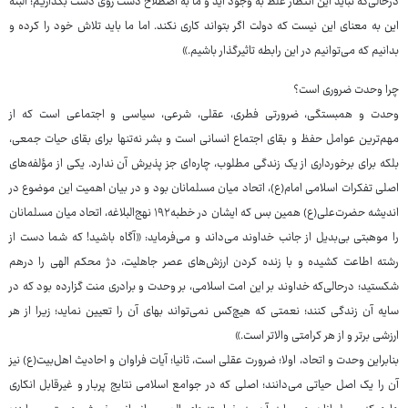
درحالی‌که نباید این انتظار غلط به وجود آید و ما به اصطلاح دست روی دست بگذاریم؛ البته
این به معنای این نیست که دولت اگر بتواند کاری نکند. اما ما باید تلاش خود را کرده و
بدانیم که می‌توانیم در این رابطه تاثیرگذار باشیم.»
چرا وحدت ضروری است؟
وحدت و همبستگی، ضرورتی فطری، عقلی، شرعی، سیاسی و اجتماعی است که از
مهم‌ترین عوامل حفظ و بقای اجتماع انسانی است و بشر نه‌تنها برای بقای حیات جمعی،
بلکه برای برخورداری از یک زندگی مطلوب، چاره‌ای جز پذیرش آن ندارد. یکی از مؤلفه‌های
اصلی تفکرات اسلامی امام(ع)، اتحاد میان مسلمانان بود و در بیان اهمیت این موضوع در
اندیشه حضرت‌علی(ع) همین بس که ایشان در خطبه۱۹۲ نهج‌البلاغه، اتحاد میان مسلمانان
را موهبتی بی‌بدیل از جانب خداوند می‌داند و می‌فرماید: «آگاه باشید! که شما دست از
رشته اطاعت کشیده و با زنده کردن ارزش‌های عصر جاهلیت، دژ محکم الهی را درهم
شکستید؛ درحالی‌که خداوند بر این امت اسلامی، بر وحدت و برادری منت گزارده بود که در
سایه آن زندگی کنند؛ نعمتی که هیچ‌کس نمی‌تواند بهای آن را تعیین نماید؛ زیرا از هر
ارزشی برتر و از هر کرامتی والاتر است.»
بنابراین وحدت و اتحاد، اولا؛ ضرورت عقلی است، ثانیا؛ آیات فراوان و احادیث اهل‌بیت(ع) نیز
آن را یک اصل حیاتی می‌دانند؛ اصلی که در جوامع اسلامی نتایج پربار و غیرقابل انکاری