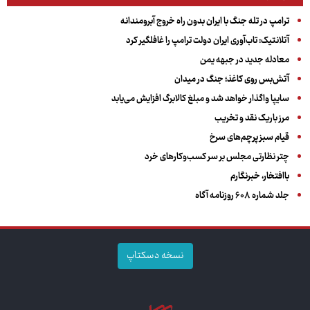
ترامپ در تله جنگ با ایران بدون راه خروج آبرومندانه
آتلانتیک: تاب‌آوری ایران دولت ترامپ را غافلگیر کرد
معادله جدید در جبهه یمن
آتش‌بس روی کاغذ؛ جنگ در میدان
سایپا واگذار خواهد شد و مبلغ کالابرگ افزایش می‌یابد
مرز باریک نقد و تخریب
قیام سبز پرچم‌های سرخ
چتر نظارتی مجلس بر سر کسب‌وکارهای خرد
باافتخار، خبرنگارم
جلد شماره ۶۰۸ روزنامه آگاه
نسخه دسکتاپ