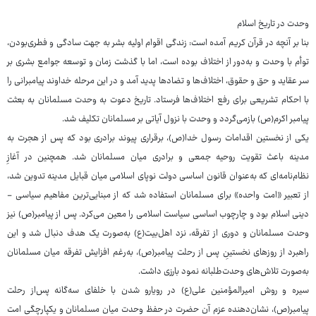
وحدت در تاریخ اسلام
بنا بر آنچه در قرآن کریم آمده است: زندگی اقوام اولیه بشر به جهت سادگی و فطری‌بودن،
توأم با وحدت و به‌دور از اختلاف بوده ‌است، اما با گذشت زمان و توسعه جوامع بشری بر
سر عقاید و حق و حقوق، اختلاف‌ها و تضادها پدید آمد و در این مرحله خداوند پیامبرانی را
با احکام تشریعی برای رفع اختلاف‌ها فرستاد. تاریخ دعوت به وحدت مسلمانان به بعثت
پیامبر اکرم(ص) بازمی‌گردد و وحدت با نزول آیاتی بر مسلمانان تکلیف شد.
یکی از نخستین اقدامات رسول خدا(ص)، برقراری پیوند برادری بود که پس از هجرت به
مدینه باعث تقویت روحیه جمعی و برادری میان مسلمانان شد. همچنین در آغازِ
نظام‌نامه‌ای که به‌عنوان قانون اساسی دولت نوپای اسلامی میان قبایل مدینه تدوین شد،
از تعبیر «امت واحده» برای مسلمانان استفاده شد که از مبنایی‌ترین مفاهیم سیاسی -
دینی اسلام بود و چارچوب اساسی سیاست اسلامی را معین می‌کرد. پس از پیامبر(ص) نیز
وحدت مسلمانان و دوری از تفرقه، نزد اهل‌بیت(ع) به‌صورت یک هدف دنبال شد و این
راهبرد از روزهای نخستینِ پس از رحلت پیامبر(ص)، به‌رغم افزایش تفرقه میان مسلمانان
به‌صورت تلاش‌های وحدت‌طلبانه نمود بارزی داشت.
سیره و روش امیرالمؤمنین علی(ع) در رویارو شدن با خلفای سه‌گانه پس‌از رحلت
پیامبر(ص)، نشان‌دهنده عزم آن حضرت در حفظ وحدت میان مسلمانان و یکپارچگی امت