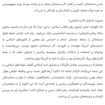
شدن مسلمانان دانست و گفت: اگر مسلمانان متحد و ید واحده بودند، رژیم صهیونیستی
به خود جرأت جنایات کنونی و کشتار زنان و کودکان را نمی‌داد.
ضرورت تشکیل «امت اسلامی»
اما اظهارات اصلی ازسوی رهبر انقلاب اسلامی در این دیدار که هر سال به مناسبت سالروز
میلاد پیامبر اکرم(ص) در حسینیه امام‌خمینی برگزار می‌شود، بیان شد. ایشان، نتیجه تفرق
مسلمانان را سلطه دشمنان اسلام و احساس نیاز بعضی از کشورهای اسلامی به
حمایت‌های آمریکا خواندند و افزودند: اگر مسلمانان متفرق نبودند، می‌توانستند با
پشتوانه و استفاده از امکانات یکدیگر، مجموعه واحدی را تشکیل دهند که از همه
قدرت‌های بزرگ، قدرتمندتر بود و دیگر به تکیه به آمریکا نیازی نداشتند.
معظم له در برشمردن عوامل تاثیرگذار بر تشکیل امت اسلامی گفتند: دولت‌های اسلامی در
این زمینه می‌توانند اثرگذار باشند اما انگیزه آن‌ها قوی نیست و این وظیفه خواص جهان
اسلام یعنی سیاستمداران، علما، دانشمندان، دانشگاهیان، طبقات با نفوذ و صاحب‌فکر،
شعرا، نویسندگان و تحلیلگران سیاسی و اجتماعی است که این انگیزه را در دولتمردان
ایجاد کنند. باتوجه‌به فرمایشات رهبر انقلاب مبنی بر تشکیل «امت اسلامی» باید به بررسی
الزامات و بایسته‌های سیاسی آن پرداخت.