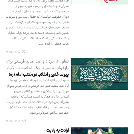
امام موسی کاظم (ع)، زمان آن فرا رسیده است که از
معرفی‌های کلیشه‌ای و مرسوم عبور کنیم و از
دریچه‌ای کاملا متفاوت به سیره ایشان بنگریم. در
دوران حکومت عباسیان که خفقان سیاسی و سرکوب
شدید به اوج خود رسیده بود، انجام هرگونه فعالیت
تبلیغی هزینه‌های سنگینی داشت. با این حال، امام در
همین فضای تاریک، دست به یک حرکت بزرگ، شگرف
و کاملا فرهنگی زدند که متاسفانه در تاریخ ما تا حد
زیادی مغفول مانده است.
۱۴۰۵.۰۳.۱۵
تقارن ۱۴ خرداد و عید غدیر، فرصتی برای
بازخوانی مسیر تاریخی امامت تا ولایت
پیوند غدیر و انقلاب در مکتب امام (ره)
همزمانی سالگرد ارتحال حضرت امام خمینی (ره) با
ایام عید سعید غدیر خم، فرصتی برای بازخوانی یکی از
مهم‌ترین مبانی فکری و اعتقادی نظام جمهوری
اسلامی ایران فراهم کرده است؛ مبنایی که از واقعه
غدیر آغاز می‌شود، در امتداد خط امامت تداوم می‌یابد
و در عصر غیبت در قالب نظریه ولایت فقیه و تشکیل
حکومت اسلامی جلوه‌گر می‌شود.
۱۴۰۵.۰۳.۱۳
ارادت به ولایت