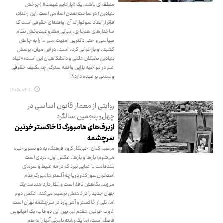
منطقه‌ای باشد، یک «پارادایم‌شیفت» (چرخش
بنیادین) در ساحت تمدن اسلامی است. این رخداد،
فراتر از ابعاد سوگوارانه آن، واقعه‌ای حقوقی است که
ساختارهای هنجاری، مبانی مشروعیت‌بخش نظام
سیاسی و حتی دکترین امنیت ملی ما را به چالش
کشیده و بازخوانی کرده است. در این میان، پرسش
بنیادین نخبگان علمی و دانشگاهیان این است: «نهاد
علم در مواجهه با این واقعه سترگ، چه تکلیف حقوقی
و تمدنی بر عهده دارد؟»
۱۴۰۵.۰۴.۱۱
روایتی از معمار قانون اساسی در
چهل‌وپنجمین سالگرد
از برف‌های هامبورگ تا خاکستر خونین
سرچشمه
مرضیه کیان، خبرنگار گروه فرهنگ: به دو تصویر خیره
می‌شوم؛ بارها و بارها. عکس اول، مردی است
بلندقامت با عبایی تیره که در مه غلیظ و سرمای
استخوان‌سوز کنار دریاچه آلستر هامبورگ قدم
می‌زند. نگاهش نافذ است و انگار دارد هندسه یک
جهان جدید را در ذهنش ترسیم می‌کند. عکس دوم
اما، تلی از خاکستر و آهن‌پاره در سرچشمه تهران است؛
غروب خونین هفتم تیر. بین این دو قاب، یک اقیانوس
فاصله است، اما یک رشته نامرئی آنها را به هم