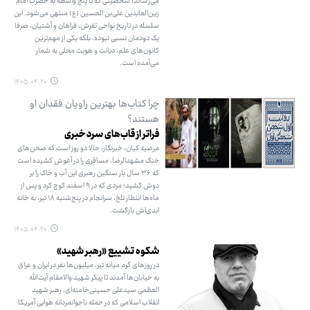
می‌رساند؛ شخصیتی که با پنج واسطه به حضرت امام
زین‌العابدین علی‌بن الحسین (ع) منتهی می‌شود. این
سلسله در تاریخ نواحی تفرش، فراهان و آشتیان، صرفا
یک دودمان نسبی نبوده، بلکه یکی از مهم‌ترین
کانون‌های علم، دیانت و هویت محلی به شمار
می‌آمده است.
۱۴۰۵.۰۴.۲۰
چرا کتاب‌ها بهترین راویان فقدان او
هستند؟
فراتر از قاب‌های سرد خبری
مرضیه کیان، خبرنگار: حالا دو روز است که صحن‌های
خنک مشهدالرضا، مسافری را در آغوش کشیده است
که ۳۶ سال بار سنگین رهبری این آب و خاک را بر
دوش کشید؛ مردی که در ۹ اسفند کوچ کرد و پس از
ماه‌ها انتظار تلخ، سرانجام در پنج‌شنبه ۱۸ تیر، به خانه
ابدی‌اش بازگشت.
۱۴۰۵.۰۴.۲۰
شکوه تشییع «رهبر شهید»
در روزهای گرم میانه تیر، میلیون‌ها نفر در ایران و عراق
به خیابان‌ها آمدند تا پیکر شهید والامقام آیت‌الله
العظمی سیدعلی حسینی‌خامنه‌ای، رهبر شهید
انقلاب اسلامی که در حمله ناجوانمردانه هوایی آمریکا