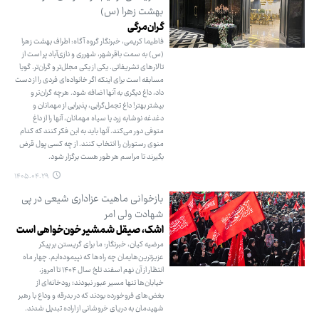
بهشت زهرا (س)
گران‌مرگی
فاطیما کریمی، خبرنگار گروه آگاه: اطراف بهشت زهرا
(س) به سمت باقرشهر، شهرری و نازی‌آباد پر است از
تالارهای تشریفاتی. یکی از یکی مجلل‌تر و گران‌تر. گویا
مسابقه است برای اینکه اگر خانواده‌ای فردی را از دست
داد، داغ دیگری به آنها اضافه شود. هرچه گران‌تر و
بیشتر بهتر! داغ تجمل‌گرایی، پذیرایی از مهمانان و
دغدغه نوشابه زرد یا سیاه مهمانان، آنها را از داغ
متوفی دور می‌کند. آنها باید به این فکر کنند که کدام
منوی رستوران را انتخاب کنند. از چه کسی پول قرض
بگیرند تا مراسم هر طور هست برگزار شود.
۱۴۰۵.۰۴.۲۹
بازخوانی ماهیت عزاداری شیعی در پی
شهادت ولی امر
اشک، صیقل شمشیر خون‌خواهی است
مرضیه کیان، خبرنگار: ما برای گریستن بر پیکر
عزیزترین‌هایمان چه راه‌ها که نپیموده‌ایم. چهار ماه
انتظار از آن نهم اسفند تلخ سال ۱۴۰۴ تا امروز،
خیابان‌ها تنها مسیر عبور نبودند؛ رودخانه‌ای از
بغض‌های فروخورده بودند که در بدرقه و وداع با رهبر
شهیدمان به دریای خروشانی از اراده تبدیل شدند.