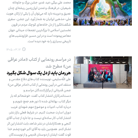
محمد علی بیگی:عید غدیر، جشن بزرگ و جاودانه
شیعیان، در فرهنگ و تمدن ایران‌زمین ریشه‌ای چنان
عمیق و دیرینه دارد که می‌توان آن را یکی از ارکان هویت
ملی-مذهبی ایرانیان به شمار آورد. این جشن، سفری
شگفت‌انگیز را از دل خانه‌های کوچک مردم در قرون
نخستین اسلامی تا بزرگ‌ترین تجمعات میدانی جهان
معاصر پیموده است و در این مسیر، فرازونشیب‌های
تاریخی بسیاری را به خود دیده است.
۱۴۰۵.۰۳.۱۲
در مراسم رونمایی از کتاب «مادر عراقی
من» مطرح شد
هر رمان باید از دل یک سوال شکل بگیرد
علی‌ الله‌سلیمی، نویسنده کتاب‌های دفاع مقدس و
منتقد ادبی در آیین رونمایی از کتاب «مادر عراقی من»
ضمن قدردانی از برگزارکنندگان مراسم و
دست‌اندرکاران انتشار کتاب گفت: خوشحالم که بار
دیگر کتاب، بهانه‌ای شده تا دور هم جمع شویم و
درباره کتاب، ادبیات و موضوع مهم شهدای غریب
دوران اسارت صحبت کنیم. در شرایط فعلی بازار نشر،
انتشار کتاب کار ساده‌ای نیست و جا دارد از جناب آقای
گنجی و همکارانشان در نشر شاهد بابت انتشار این اثر
تشکر کنم. همچنین باید به آقای اکبر خوردچشم خدا
قوت گفت؛ ایشان از دوستان قدیمی و از نویسندگان