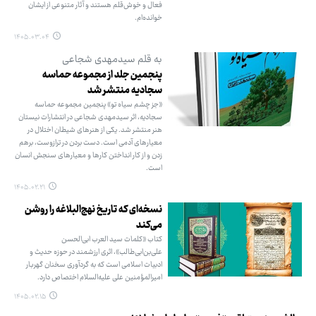
فعال و خوش‌قلم هستند و آثار متنوعی از ایشان
خوانده‌ام.
۱۴۰۵.۰۳.۰۴
به قلم سیدمهدی شجاعی
پنجمین جلد از مجموعه حماسه
سجادیه منتشر شد
«جز چشم سیاه تو» پنجمین مجموعه حماسه
سجادیه، اثر سیدمهدی شجاعی در انتشارات نیستان
هنر منتشر شد. یکی از هنرهای شیطان اختلال در
معیارهای آدمی است. دست بردن در ترازوست، برهم
زدن و از کار انداختن کارها و معیارهای سنجش انسان
است.
۱۴۰۵.۰۲.۲۱
نسخه‌ای که تاریخ نهج‌البلاغه را روشن
می‌کند
کتاب «کلمات سید العرب ابی‌الحسن
علی‌بن‌ابی‌طالب»، اثری ارزشمند در حوزه حدیث و
ادبیات اسلامی است که به گردآوری سخنان گهربار
امیرالمؤمنین علی علیه‌السلام اختصاص دارد.
۱۴۰۵.۰۲.۱۵