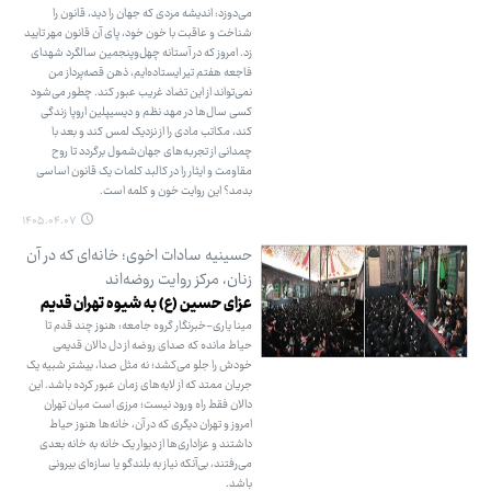
می‌دوزد: اندیشه مردی که جهان را دید، قانون را
شناخت و عاقبت با خون خود، پای آن قانون مهر تایید
زد. امروز که در آستانه چهل‌وپنجمین سالگرد شهدای
فاجعه هفتم تیر ایستاده‌ایم، ذهن قصه‌پرداز من
نمی‌تواند از این تضاد غریب عبور کند. چطور می‌شود
کسی سال‌ها در مهد نظم و دیسیپلین اروپا زندگی
کند، مکاتب مادی را از نزدیک لمس کند و بعد با
چمدانی از تجربه‌های جهان‌شمول برگردد تا روح
مقاومت و ایثار را در کالبد کلمات یک قانون اساسی
بدمد؟ این روایت خون و کلمه است.
۱۴۰۵.۰۴.۰۷
حسینیه سادات اخوی؛ خانه‌ای که در آن
زنان، مرکز روایت روضه‌اند
عزای حسین (ع) به شیوه تهران قدیم
مینا یاری-خبرنگار گروه جامعه: هنوز چند قدم تا
حیاط مانده که صدای روضه از دل دالان قدیمی
خودش را جلو می‌کشد؛ نه مثل صدا، بیشتر شبیه یک
جریان ممتد که از لایه‌های زمان عبور کرده باشد. این
دالان فقط راه ورود نیست؛ مرزی است میان تهران
امروز و تهران دیگری که در آن، خانه‌ها هنوز حیاط
داشتند و عزاداری‌ها از دیوار یک خانه به خانه بعدی
می‌رفتند، بی‌آنکه نیاز به بلندگو یا سازه‌ای بیرونی
باشد.