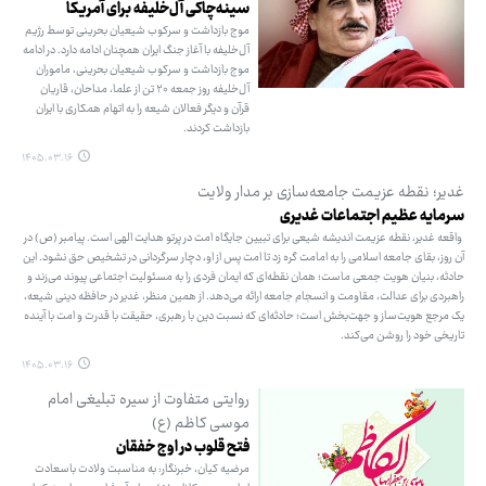
سینه‌چاکی آل‌خلیفه برای آمریکا
موج بازداشت و سرکوب شیعیان بحرینی توسط رژیم
آل‌خلیفه با آغاز جنگ ایران همچنان ادامه دارد. در ادامه
موج بازداشت و سرکوب شیعیان بحرینی، ماموران
آل‌خلیفه روز جمعه ۲۰ تن از علما، مداحان، قاریان
قرآن و دیگر فعالان شیعه را به اتهام همکاری با ایران
بازداشت کردند.
۱۴۰۵.۰۳.۱۶
غدیر؛ نقطه عزیمت جامعه‌سازی بر مدار ولایت
سرمایه عظیم اجتماعات غدیری
واقعه غدیر، نقطه عزیمت اندیشه شیعی برای تبیین جایگاه امت در پرتو هدایت الهی است. پیامبر (ص) در
آن روز، بقای جامعه اسلامی را به امامت گره زد تا امت پس از او، دچار سرگردانی در تشخیص حق نشود. این
حادثه، بنیان هویت جمعی ماست؛ همان نقطه‌ای که ایمان فردی را به مسئولیت اجتماعی پیوند می‌زند و
راهبردی برای عدالت، مقاومت و انسجام جامعه ارائه می‌دهد. از همین منظر، غدیر در حافظه دینی شیعه،
یک مرجع هویت‌ساز و جهت‌بخش است؛ حادثه‌ای که نسبت دین با رهبری، حقیقت با قدرت و امت با آینده
تاریخی خود را روشن می‌کند.
۱۴۰۵.۰۳.۱۶
روایتی متفاوت از سیره تبلیغی امام
موسی کاظم (ع)
فتح قلوب در اوج خفقان
مرضیه کیان، خبرنگار: به مناسبت ولادت باسعادت