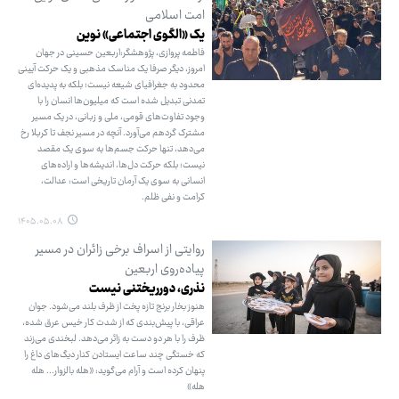
امت اسلامی
یک «الگوی اجتماعی» نوین
فاطمه پروازی، پژوهشگر:‌اربعین حسینی در جهان
امروز، دیگر صرفا یک مناسک مذهبی و یک حرکت آیینی
محدود به جغرافیای شیعه نیست؛ بلکه به پدیده‌ای
تمدنی تبدیل شده است که میلیون‌ها انسان را با
وجود تفاوت‌های قومی، ملی و زبانی، در یک مسیر
مشترک گردهم می‌آورد. آنچه در مسیر نجف تا کربلا رخ
می‌دهد، تنها حرکت جسم‌ها به سوی یک مقصد
نیست؛ بلکه حرکت دل‌ها، اندیشه‌ها و اراده‌های
انسانی به سوی یک آرمان تاریخی است: عدالت،
کرامت و نفی ظلم.
۱۴۰۵.۰۵.۰۸
روایتی از اسراف برخی زائران در مسیر
پیاده‌روی اربعین
نذری، دورریختنی نیست
هنوز بخار برنج تازه پخت از ظرف بلند می‌شود. جوان
عراقی، با پیش‌بندی که از شدت کار خیس عرق شده،
ظرف را با هر دو دست به زائر می‌دهد. لبخندی می‌زند
که خستگی چند ساعت ایستادن کنار دیگ‌های داغ را
پنهان کرده است و آرام می‌گوید: «هله بالزوار... هله
هله»