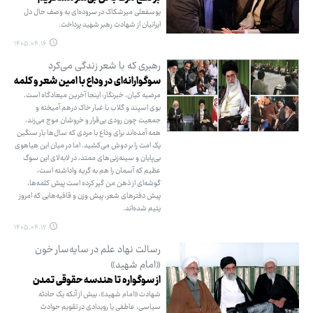
یوسفعلی میرشکاک در سروده‌ای به وصف حال دل
ایرانیان از شهادت رهبر شهید پرداخت.
۱۴۰۵.۰۴.۱۶
رهبری که با شعر زندگی می‌کرد
سوگوارانه‌ای در وداع با امین شعر و کلمه
مرضیه کیان، خبرنگار: اینجا آخرین میعادگاه است.
بوی اسپند و گلاب با غبار خاک درهم آمیخته و
جمعیت چون رودی بی‌قرار و خروشان موج می‌زند.
همه آمده‌اند برای وداع با مردی که سال‌ها بار سنگین
یک امت را بر دوش می‌کشید. اما در میان این هیاهوی
بی‌پایان و سینه‌زنی‌های ممتد، در لابه‌لای این سوگ
عظیم که آسمان را هم به گریه واداشته است،
گوشه‌ای از ذهن من گیر کرده است پیش کلمه‌ها،
پیش دفترهای شعر، پیش وزن و قافیه‌هایی که امروز
یتیم شده‌اند.
۱۴۰۵.۰۴.۱۲
رسالت نهاد علم در سایه‌سار خون
«امام شهید»
از سوگواره تا هندسه حقوقی تمدن
شهادت «امام شهید»، بیش از آنکه یک حادثه
سیاسی، عاطفی یا رویدادی در تقویم حوادث