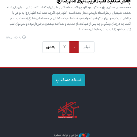
چالش سندیت لقب «غریب» برای امام رضا (ع)
محمدحسن جعفری، پژوهشگر حوزه تاریخ و اندیشه اسلامی، با بیان اینکه استفاده از این عنوان برای امام
هشتم شیعیان از نظر اسناد تاریخی محل بحث است، اظهار کرد: اگرچه همه ائمه اطهار (ع) به نوعی با
چالش غربت و دوری از مرکز قدرت مواجه بودند، اما شواهد نشان می‌دهد امام رضا (ع) نسبت به سایر
ائمه، چه در زمان زندگی و چه پس از شهادت، از حمایت و شناخت بیشتری برخوردار بوده و نمی‌توان لقب
«غریب‌الغربا» را به راحتی به ایشان نسبت داد.
۱۴۰۵.۰۲.۰۸
قبلی
۱
۲
بعدی
نسخه دسکتاپ
طراحی و تولید: نستوه