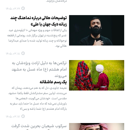
درگاه‌شان بازگردد.
۱۴۰۵.۰۳.۲۲
توضیحات هلالی درباره نماهنگ چند
زبانه «یک جهان با علی»
یکی از اتفاقات مهم و ویژه مهمانی ۱۰ کیلومتری عید
غدیر که پنج‌شنبه در تهران برگزار شد، رونمایی از قطعه
نوجوانانه و چند زبانه تولید شده با صدای عبدالرضا
هلالی بود.
۱۴۰۵.۰۳.۱۸
ترکمن‌ها به دلیل ارادت ویژه‌شان به
امام هشتم (ع) ماه عسل به مشهد
می‌روند
یک رسم عاشقانه
نعیمه جاویدی: دل که به هم می‌دهند، پیمان که
می‌بندند، اولین سفر مشترکشان فقط یکجا؛ مشهد
مقدس است. خودشان می‌گویند: «بعضی‌ها
باورشان نمی‌شه که ماه‌ عسل ما حتما باید سفر به
بارگاه امام هشتم (ع) شما باشه و بس!»
۱۴۰۵.۰۳.۱۷
سرکوب شیعیان بحرین شدت گرفت