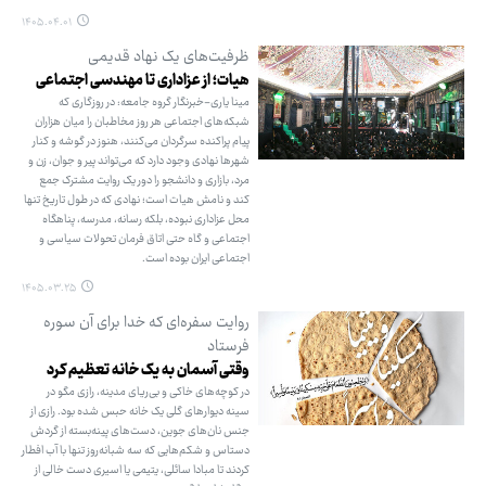
۱۴۰۵.۰۴.۰۱
ظرفیت‌های یک نهاد قدیمی
هیات؛ از عزاداری تا مهندسی اجتماعی
مینا یاری-خبرنگار گروه جامعه: در روزگاری که
شبکه‌های اجتماعی هر روز مخاطبان را میان هزاران
پیام پراکنده سرگردان می‌کنند، هنوز در گوشه و کنار
شهرها نهادی وجود دارد که می‌تواند پیر و جوان، زن و
مرد، بازاری و دانشجو را دور یک روایت مشترک جمع
کند و نامش هیات است؛ نهادی که در طول تاریخ تنها
محل عزاداری نبوده، بلکه رسانه، مدرسه، پناهگاه
اجتماعی و گاه حتی اتاق فرمان تحولات سیاسی و
اجتماعی ایران بوده است.
۱۴۰۵.۰۳.۲۵
روایت سفره‌ای که خدا برای آن سوره
فرستاد
وقتی آسمان به یک خانه تعظیم کرد
در کوچه‌های خاکی و بی‌ریای مدینه، رازی مگو در
سینه دیوارهای گلی یک خانه حبس شده بود. رازی از
جنس نان‌های جوین، دست‌های پینه‌بسته از گردش
دستاس و شکم‌هایی که سه شبانه‌روز تنها با آب افطار
کردند تا مبادا سائلی، یتیمی یا اسیری دست خالی از