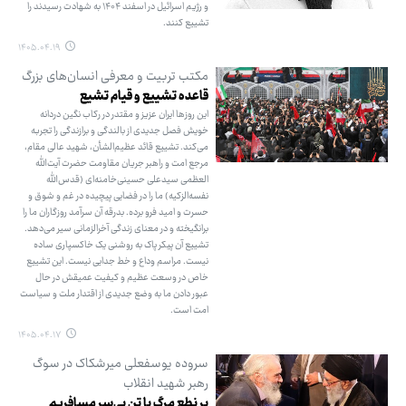
و رژیم اسرائیل در اسفند ۱۴۰۴ به شهادت رسیدند را
تشییع کنند.
۱۴۰۵.۰۴.۱۹
مکتب تربیت و معرفی انسان‌های بزرگ
قاعده تشییع و قیام تشیع
این روزها ایران عزیز و مقتدر در رکاب نگین دردانه
خویش فصل جدیدی از بالندگی و برازندگی را تجربه
می‌کند. تشییع قائد عظیم‌الشأن، شهید عالی مقام،
مرجع امت و راهبر جریان مقاومت حضرت آیت‌الله
العظمی سیدعلی حسینی‌خامنه‌ای (قدس‌الله
نفسه‌الزکیه) ما را در فضایی پیچیده در غم و شوق و
حسرت و امید فرو برده. بدرقه آن سرآمد روزگاران ما را
برانگیخته و در معنای زندگی آخرالزمانی سیر می‌دهد.
تشییع آن پیکر پاک به روشنی یک خاکسپاری ساده
نیست. مراسم وداع و خط جدایی نیست. این تشییع
خاص در وسعت عظیم و کیفیت عمیقش در حال
عبور دادن ما به وضع جدیدی از اقتدار ملت و سیاست
امت است.
۱۴۰۵.۰۴.۱۷
سروده یوسفعلی میرشکاک در سوگ
رهبر شهید انقلاب
بر نطع مرگ با تن بی‌سر مسافریم