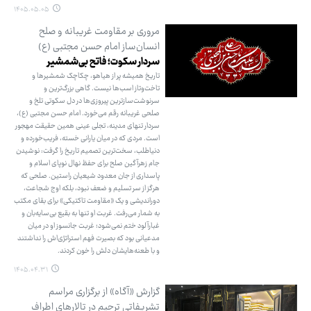
۱۴۰۵.۰۵.۰۵
مروری بر مقاومت غریبانه و صلح
انسان‌ساز امام حسن مجتبی (ع)
سردار سکوت؛ فاتح بی‌شمشیر
تاریخ همیشه پر از هیاهو، چکاچک شمشیرها و
تاخت‌وتاز اسب‌ها نیست. گاهی بزرگ‌ترین و
سرنوشت‌سازترین پیروزی‌ها در دل سکوتی تلخ و
صلحی غریبانه رقم می‌خورد. امام حسن مجتبی (ع)،
سردار تنهای مدینه، تجلی عینی همین حقیقت مهجور
است. مردی که در میان یارانی خسته، فریب‌خورده و
دنیاطلب، سخت‌ترین تصمیم تاریخ را گرفت: نوشیدن
جام زهرآگین صلح برای حفظ نهال نوپای اسلام و
پاسداری از جان معدود شیعیان راستین. صلحی که
هرگز از سر تسلیم و ضعف نبود، بلکه اوج شجاعت،
دوراندیشی و یک «مقاومت تاکتیکی» برای بقای مکتب
به شمار می‌رفت. غربت او تنها به بقیع بی‌سایه‌بان و
غبارآلود ختم نمی‌شود؛ غربت جانسوز او در میان
مدعیانی بود که بصیرت فهم استراتژی‌اش را نداشتند
و با طعنه‌هایشان دلش را خون کردند.
۱۴۰۵.۰۴.۳۱
گزارش «آگاه» از برگزاری مراسم
تشریفاتی ترحیم در تالارهای اطراف