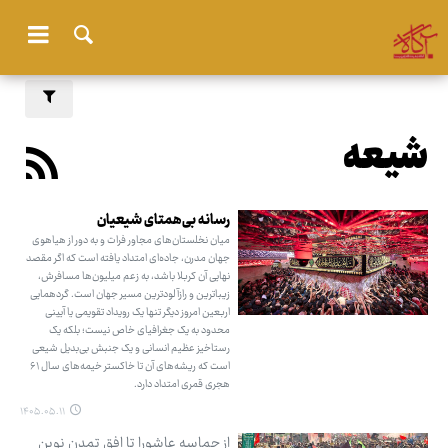
شیعه
رسانه بی‌همتای شیعیان
میان نخلستان‌های مجاور فرات و به دور از هیاهوی
جهان مدرن، جاده‌ای امتداد یافته است که اگر مقصد
نهایی آن کربلا باشد، به زعم میلیون‌ها مسافرش،
زیباترین و رازآلودترین مسیر جهان است. گردهمایی
اربعین امروز دیگر تنها یک رویداد تقویمی یا آیینی
محدود به یک جغرافیای خاص نیست؛ بلکه یک
رستاخیز عظیم انسانی و یک جنبش بی‌بدیل شیعی
است که ریشه‌های آن تا خاکستر خیمه‌های سال ۶۱
هجری قمری امتداد دارد.
۱۴۰۵.۰۵.۱۱
از حماسه عاشورا تا افق تمدن نوین