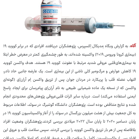
آگاه
: به گزارش وبگاه مِدیکال اِکسپرس، پژوهشگران دریافتند افرادی که در برابر کووید ۱۹
(بیماری کرونا ویروس ۲۰۱۹) واکسینه شده‌اند، به طور چشمگیری کمتر در معرض خطر ابتلا
به بیماری‌های‌قلبی عروقی شدید مرتبط با عفونت کووید ۱۹ هستند. هدف واکسن کووید
۱۹ کاهش عوارض و مرگ‌ومیر کلی ناشی از این بیماری است. یک عارضه جانبی حاد نادر،
التهاب عضله قلب یا پریکارد در مردان جوان پس از تزریق واکسن اِم ‌آراِن‌اِی (گونه‌ای
واکسن که از نسخه یک ماده شیمیایی طبیعی به نام آراِن‌اِی پیام‌رسان برای ایجاد پاسخ
ایمنی استفاده می‌کند) است. درباره سایر اثرات قلبی‌عروقی پژوهش‌های محدودی انجام
شده و نتایج متناقض بوده است. پژوهشگران دانشگاه گوتنبرگ در سوئد، اطلاعات مربوط
به کل جمعیت بیش از هشت میلیون بزرگسال در سوئد را از آغاز واکسیناسیون کووید ۱۹ در
پایان دسامبر ۲۰۲۰ تا پایان سال ۲۰۲۲ میلادی بررسی کردند.پژوهشگران وضعیت افراد
بلافاصله پس از هر بار تزریق واکسن کووید را بررسی کردند. سپس سلامت قلب و عروق این
افراد پس از واکسیناسیون کامل با سلامت قلب و عروق افرادی که اصلا واکسن دریافت