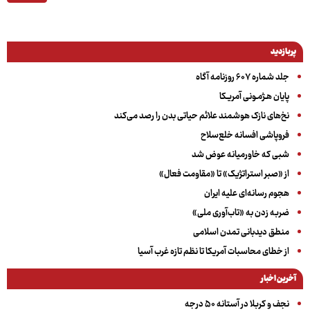
پربازدید
جلد شماره ۶۰۷ روزنامه آگاه
پایان هـژمـونی آمریـکا
نخ‌های نازک هوشمند علائم حیاتی بدن را رصد می‌کند
فروپاشی افسانه خلع‌سلاح
شبی که خاورمیانه عوض شد
از «صبر استراتژیک» تا «مقاومت فعال»
هجوم رسانه‌ای علیه ایران
ضربه زدن به «تاب‌آوری ملی»
منطق دیدبانی تمدن اسلامی
از خطای محاسبات آمریکا تا نظم تازه غرب آسیا
آخرین اخبار
نجف و کربلا در آستانه ۵۰ درجه