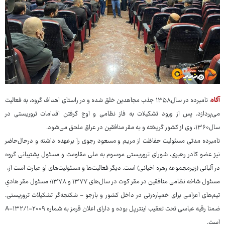
آگاه
: نامبرده در سال۱۳۵۸ جذب مجاهدین خلق شده و در راستای اهداف گروه، به فعالیت
می‌پردازد. پس از ورود تشکیلات به فاز نظامی و اوج گرفتن اقدامات تروریستی در
سال۱۳۶۰، وی از کشور گریخته و به مقر منافقین در عراق ملحق می‌شود.
نامبرده مدتی مسئولیت حفاظت از مریم و مسعود رجوی را برعهده داشته و درحال‌حاضر
نیز عضو کادر رهبری، شورای تروریستی موسوم به ملی مقاومت و مسئول پشتیبانی گروه
در آلبانی (زیرمجموعه زهره اخیانی) است. دیگر فعالیت‌ها و مسئولیت‌های او عبارت است از:
مسئول شاخه نظامی منافقین در مقر کوت در سال‌های ۱۳۷۷ و ۱۳۷۸؛ مسئول مقر هادیِ
تیم‌های اعزامی برای خمپاره‌زنی در داخل کشور و بازجو - شکنجه‌گر تشکیلات تروریستی.
ضمنا رقیه عباسی تحت تعقیب اینترپل بوده و دارای اعلان قرمز به شماره A-۱۳۲/۱-۲۰۰۹
است.