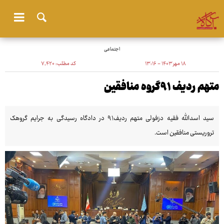
اجتماعی
۱۸ مهر ۱۴۰۳ - ۱۳:۱۶
کد مطلب:
۷٬۴۲۰
متهم ردیف ۹۱گروه منافقین
سید اسدالله فقیه دزفولی متهم ردیف۹۱ در دادگاه رسیدگی به جرایم گروهک
تروریستی منافقین است.