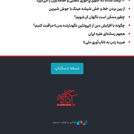
۱۲ ترفند ساده که جلوی پرخوری عصبی و اضافه ‌وزن را می‌گیرد
از بین بردن خط و خش شیشه عینک با جوش شیرین
چطور ممکن است ناگهان کر شویم؟
چگونه با افزایش سن از «پروتئین نگهدارنده بدن» مراقبت کنیم؟
هجوم رسانه‌ای علیه ایران
ضربه زدن به «تاب‌آوری ملی»
نسخه دسکتاپ
طراحی و تولید: نستوه