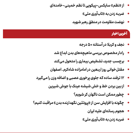
از «نظم» سایکس-پیکویی تا نظم خمینی-خامنه‌ای
ضربه زدن به «تاب‌آوری ملی»
نهضت مقاومت در منطق رهبر شهید
آخرین اخبار
نجف و کربلا در آستانه ۵۰ درجه
رادار مخصوص بررسی ماهیچه‌های بدن ابداع شد
برچسب جدید، تشخیص بیماری را متحول می‌کند
مقتل‌خوانی روز اربعین در امامزاده شاه‌کرم ـ اصفهان
۱۲ ترفند ساده که جلوی پرخوری عصبی و اضافه ‌وزن را می‌گیرد
از بین بردن خط و خش شیشه عینک با جوش شیرین
چطور ممکن است ناگهان کر شویم؟
چگونه با افزایش سن از «پروتئین نگهدارنده بدن» مراقبت کنیم؟
هجوم رسانه‌ای علیه ایران
ضربه زدن به «تاب‌آوری ملی»