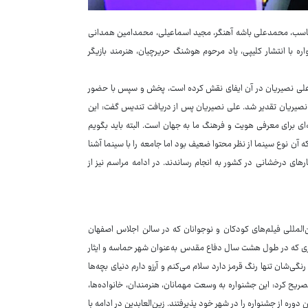
هماسب، محمدعلی باشه آهنگر، مجید اسماعیلی، محمدامین همدانی
 با انتشار کلیپی، یاد مرحوم هوشنگ حریرچیان، هنرمند بازیگر
ه علی نصیریان در آن ایفای نقش کرده است، پخش و سپس با حضور
 نصیریان تقدیر شد. علی نصیریان پس از دریافت تندیس گفت: این
ه‌ای برای معرفی هویت و فرهنگ ما به جهان است. البته باید بگویم
 آن نوع سینما از نظر محتوا ضعیف بود اما جامعه را با سینما آشنا
عد از انقلاب کارهای درخشانی در کشور به انجام رساندند. در ادامه مراسم نیز از
المللی فیلم‌های کودکان و نوجوانان که در سالن اجلاس اصفهان
هری که در طول هشت سال دفاع مقدس به‌عنوان شهر حماسه و ایثار
ی‌شان تنها رنگ قرمز دارد سلام می‌کنم و آرزو دارم دنیای بچه‌ها
تصریح کرد: این جشنواره به وسعت مهمانان، هنرمندان، خانواده‌ها،
وره از جشنواره را در شهر خود پذیرفتند. زین‌العابدین در ادامه با