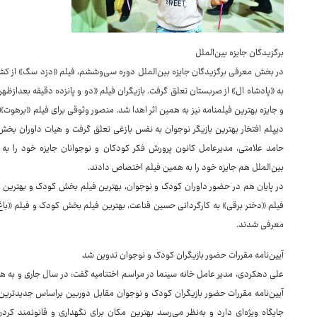
برگزیدگان جایزه بین‌الملل
در بخش معرفی برگزیدگان جایزه بین‌الملل دوره سی‌وششم، فیلم «دزد سگ» از کشور 
به «پادشاه ال» از صربستان تعلق گرفت. بازیگران فیلم «دو و پانزده دقیقه بعدازظهر
و جایزه بهترین فیلمنامه نیز به همین اثر اهدا شد. منصور وثوقی برای فیلم «برهوت» 
دیپلم افتخار بهترین بازیگر نوجوان به نفس بازغی تعلق گرفت و هیات داوران بخ
حامد علامتی، مدیرعامل کانون پرورش فکر کودکان و نوجوانان جایزه خود را به
بین‌الملل هم جایزه خود را به همین فیلم اختصاص دادند.
در پایان هم در حضور داوران کودک و نوجوان، بهترین فیلم بخش کودک و بهترین ف
فیلم «دختر برقی» به کارگردانی حسین قناعت، بهترین فیلم بخش کودک و فیلم «باغ
معرفی شدند.
آیین‌نامه مقررات حضور بازیگران کودک و نوجوان تدوین شد
علی دهکردی، مدیر عامل خانه سینما در مراسم اختتامیه گفت: در سال جاری و به همت
آیین‌نامه مقررات حضور بازیگران کودک و نوجوان مقابل دوربین براساس جدیدترین
جایگاه ویژه‌ای دارد و به‌نظر می‌رسد بهترین مکان برای نگهداری و قانونمند 