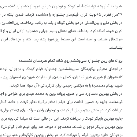
اشاره به آمار رشد تولیدات فیلم کودک و نوجوان در این دوره از جشنواره گفت: سی‌
در بخش ملی و بین‌المللی در دو بخش کوتاه و بلند به رقابت پرداختند. زین‌العابدین ب
اکران شود، اضافه کرد: به لطف خدای متعال و تیم اجرایی جشنواره از کل ایران و از 
خوشحال هستید و امید است این سینما روزبه‌روز رشد پیدا کند و بچه‌های ‌ایران 
بشناسند.
پروانه‌های زرین جشنواره سی‌وششم روی شانه کدام هنرمندان نشستند؟
در ابتدای معرفی برگزیدگان سی‌وششمین جشنواره فیلم کودک و نوجوان، نوه‌ها
کلاهدوزان از شورای شهر اصفهان، کمال حیدری از معاونت شهرداری اصفهان روی 
شهید بهنام محمدی) را به مرتضی رحیمی برای کارگردانی «آن‌ دو» اهدا کردند.
در بخش بهترین دستاورد فنی یا هنری، پروانه زرین به محمد عبدی برای طراحی و اجر
فیلمنامه، جایزه به حسین قناعت برای فیلم «دختر برقی» تعلق گرفت و حامد گلناری 
دریافت کرد. در بخش بهترین بازیگر کودک و نوجوان رایان سرلک برای «دختر برقی»
جایزه بهترین بازیگر کودک را دریافت کردند. این در حالی است که هیلدا کردبچه برای فی
زرین بهترین بازیگر نوجوان شدند. محمدجواد موحد هم برای فیلم «باغ کیانوش