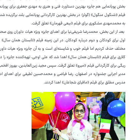
بخش پویانمایی هم جایزه بهترین دستاورد فنی و هنری به مهدی جعفری برای پویانمای
فیلم «شنگول منگول» (گولز) در بخش بهترین کارگردانی پویانمایی بلند برگزیده شدند 
به محمدمهدی مشکوری برای فیلم «ببعی قهرمان» تعلق گرفت.
بعد از این بخش، محمدرضا شریفی‌نیا برای اهدای جایزه ویژه هیات داوران روی صح
اول برای کودکان و دوم درباره کودکان. در این زمینه فیلم «تابستان همان سال» 
مختلف حذف کردیم اما فیلم خوب و شایسته‌ای است و به آن جایزه ویژه هیات داوران 
کلاری برای فیلم «تابستان همان سال» اهدا شد که علی اوجی، تهیه‌کننده جایزه را در
ریگی برای کارگردانی فیلم «میرو» تعلق گرفت. سپس مجید زین‌العابدین، بهروز اف
مدیر اجرایی جشنواره در اصفهان، رضا فیاضی و محمدحسین لطیفی برای اهدای ادامه
مدرس مطلق برای فیلم «مافیای شجاعان» اهدا کردند.