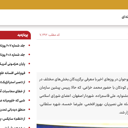
ه ای
کد مطلب:
۷٬۴۹۲
پربازدید
جلد شماره ۶۰۷ روزنامه آگاه
جلد شماره ۶۰۸ روزنامه آگاه
پایان هـژمـونی آمریـک
فروپاشی افسانه خلع
وجوان در روزهای اخیر با معرفی برگزیدگان بخش‌های مختلف در
از «صبر استراتژیک» 
‌های کودکان با حضور محمد خزاعی، که حالا رییس پیشین سازمان
از خطای محاسبات آمری
جشنواره، علی قاسم‌زاده، شهردار اصفهان، اعضای شورای اسلامی
شبی که خاورمیانه 
له علی نصیریان، بهروز افخمی، علیرضا خمسه، شهره سلطانی،
منطق دیدبانی تمدن 
ر شد.
از «نظم» سایکس-پیک