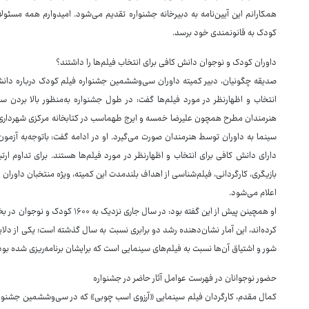
همکارانم این آیین‌نامه به دبیرخانه جشنواره تقدیم می‌شود. امیدوارم همه مسئولا
کودک به قانونمندی خود برسد.
داوران کودک و نوجوان دانش کافی برای انتخاب فیلم‌ها را داشتند؟
صدیقه چگونیان، دبیر کمیته داوران سی‌وششمین جشنواره فیلم کودک درباره دانش 
انتخاب و اظهارنظر در مورد فیلم‌ها گفت: در طول جشنواره به‌منظور بالا بردن 
هنرمندان مطرح همچون علیرضا خمسه و ایرج طهماسب در کتابخانه مرکزی شهرداری ا
سینما به داوران توسط هنرمندان صورت می‌گیرد. او در ادامه گفت: باتوجه‌به آزمون 
دارای دانش کافی برای انتخاب و اظهارنظر در مورد فیلم‌ها هستند. برای تداوم ارت
بازیگری، کارگردانی، فیلم‌شناسی از اهداف بلندمدت این کمیته، ویژه منتخبان داوران اس
اعلام می‌شود.
او همچینن پیش از این گفته بود: در س
کرده‌اند، این آمار نشان‌دهنده رشد دو برابری نسبت به سال گذشته است؛ یکی از دلایل 
شور و اشتیاق آن‌ها نسبت به فیلم‌های سینمایی است که برایشان برنامه‌ریزی شده بود
حضور نوجوانان در فهرست عوامل آثار حاضر در جشنواره
کمال مقدم، کارگردان فیلم سینمایی «آرزوی اسب چوبی» که در سی‌وششمین جشنواره