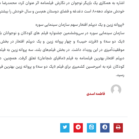
اشاره به همکاری یک بازیگر نوجوان در نگارش فیلمنامه اثر عنوان کرد: محمدرضا شی
خودش متولد دهه۸۰ است دغدغه و فضای دوستان هم‌سن و سال خودش را بیشتر می‌شناسد و این مسئله بسیار در روند فیلم تاثیرگذار بود.
۶پروانه زرین و یک دیپلم افتخار سهم سازمان سینمایی سوره
سازمان سینمایی سوره در سی‌وششمین جشنواره فیلم های کودکان و نوجوانان با ک
«یک دو سه» و «فرزند حبیب» و چهار پروانه زرین و یک دیپلم افتخار در بخش
موفقیت‌آمیزی در این رویداد داشت. در بخش فیلم‌های بلند، سه پروانه زرین به فیلم
دیپلم افتخار بهترین فیلمنامه به فیلم «مافیای شجاعان» تعلق گرفت. همچنین، د
کودکان غزه به امیرحسین کشمیری برای فیلم «یک دو سه» و پروانه زرین بهترین فی
رسید.
فاطمه اسدی