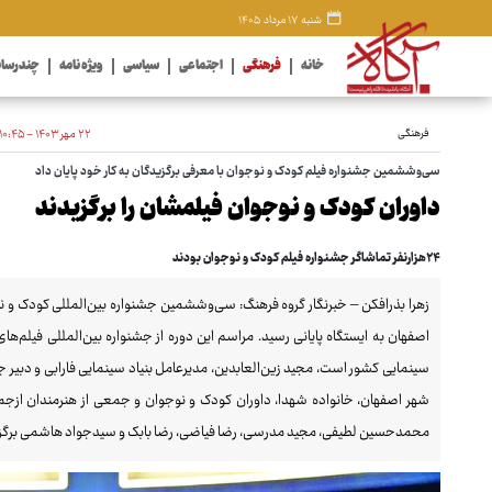
شنبه ۱۷ مرداد ۱۴۰۵
خانه
فرهنگی
اجتماعی
سیاسی
ویژه نامه
چندرسان
فرهنگی
۲۲ مهر ۱۴۰۳ - ۱۰:۴۵
سی‌وششمین جشنواره فیلم کودک و نوجوان با معرفی برگزیدگان به کار خود پایان داد
داوران کودک و نوجوان فیلمشان را برگزیدند
۲۴هزارنفر تماشاگر جشنواره فیلم کودک و نوجوان بودند
زهرا بذرافکن – خبرنگار گروه فرهنگ: سی‌وششمین جشنواره بین‌المللی کودک و ن
اصفهان به ایستگاه پایانی رسید. مراسم این دوره از جشنواره بین‌المللی فیلم
سینمایی کشور است، مجید زین‌العابدین، مدیرعامل بنیاد سینمایی فارابی و دبیر 
شهر اصفهان، خانواده شهدا، داوران کودک و نوجوان و جمعی از هنرمندان ازجم
محمدحسین لطیفی، مجید مدرسی، رضا فیاضی، رضا بابک و سیدجواد هاشمی برگزا