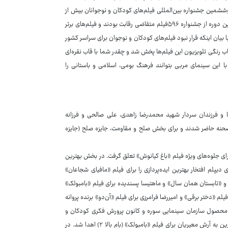
وششمین جشنواره بین‌المللی فیلم‌های کودکان و نوجوانان بیش از
۲۴هزار نفر در ۶۵نوبت اکران، فیلم‌های جشنواره را مشاهده کردند، ضمن اینکه در این دوره از جشنواره ۵۹۶فیلم متقاضی رقابت بودند و فیلم‌های برتر
ا بیان اینکه قرار نبود فیلم‌های کودکان و نوجوان برای سراسر کشور
قاب رنگی تلویزیون این فیلم‌ها پخش شد و چقدر شما با قاب نقره‌ای
با این سینمای مربی بتوانند فرهنگ بومی، اسلامی و باستانی را
 و فرزندان سردار شهید محمدرضا زاهدی، علی صالحی و فرزانه
صحنه حاضر شدند و برای بخش صلح و مقاومت، جایزه صلح (جایزه
ای جلوه‌های ویژه فیلم «باغ کیانوش» تعلق گرفت. در بخش بهترین
دیپلم افتخار بهترین ایده‌پردازی را برای فیلم «مافیای شجاعان»
 و «تابستان همان سال» و ماهتیسا پسندیده برای فیلم «بامبولک»
لم «دختر برقی» و امیررضا فرامرزی برای فیلم «آن‌دو» برنده پروانه
» محصول سازمان سینمایی سوره و کانون پرورش فکری کودکان و
نوجوانان جایزه بهترین فیلم را دریافت کرد. در بخش بهترین کارگردانی هم، پروانه زرین به آرش معیریان برای فیلم «بامبولک» (بام بالا ۲) اهدا شد. در