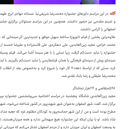
آگاه
: در این مراسم داورهای جشنواره محمدرضا شریفی‌نیا، مستانه مهاجر، ایرج ط
و شبنم مقدمی نیز حضور داشتند. همچنین در این مراسم مسئولان برگزاری جشنواره
اصفهانی را گرامی داشتند.
علاوه‌براین بخشی از فیلم «نوروز» ساخته سهیل موفق و جدیدترین اثر سینمایی ک
محمد خزاعی، مجید زین‌العابدین، علی دهکردی، علی قاسم‌زاده و علیرضا خمسه از
جشنواره را نباید دست‌کم گرفت، زیرا نسلی را با هنر سینما آشنا می‌کند. فیلم وسیل
سینمای پیش از سینمای فرهنگی یا همان فیلمفارسی را نباید دست‌کم بگیریم. با اینکه
کرد؛ نسلی که از اواسط دهه۴۰ کار خود را شروع کرد و به‌خصوص ب
محمدرضا علیقلی و رضا بابک تقدیر شد.
۵۹۶متقاضی و ۲۴هزار تماشاگر
مجید زین‌العابدین شامگاه پنجشنبه در مراسم اختتامیه سی‌وششمین جشنواره بین‌
برگزار شد، گفت: شهر اصفهان به‌عنوان شهر شهیدپرور در کشور شناخته می‌شود، ش
مطرح بوده است و من از این شهر حماسه‌پرور به کودکان مظلوم غزه که جعبه مداد رنگ
شاد باشد. او با بیان اینکه این جشنواره هیچ میهمانی ندارد و همه میزبان‌هستند، 
به وسعت اصفهان و ایران میزبان دارد و از مردم اصفهان تشکر می‌کنم که میزبانی این د