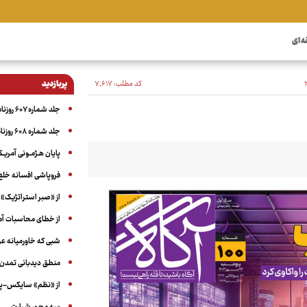
ه ای
کد مطلب:
۷٬۶۱۷
پربازدید
جلد شماره ۶۰۷ روزنامه آگاه
جلد شماره ۶۰۸ روزنامه آگاه
پایان هـژمـونی آمریـک
فروپاشی افسانه خلع
از «صبر استراتژیک» 
از خطای محاسبات آمری
شبی که خاورمیانه 
منطق دیدبانی تمدن 
از «نظم» سایکس-پیک