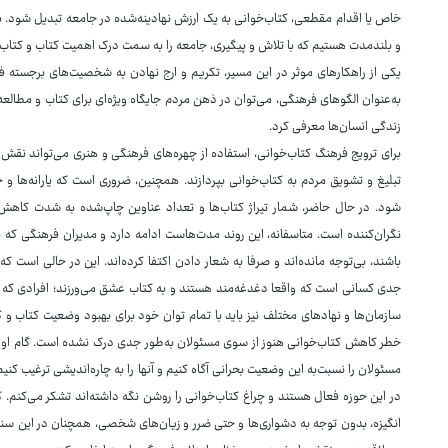
خاص یا اقدام مقطعی، کتاب‌خوانی به یک ارزش نهادینه‌شده در جامعه تبدیل شود. برا
و بلندمدت هستیم که با تلاش و پیگیری، جامعه را به سمت درک اهمیت کتاب و کتاب
یکی از راهکارهای موثر در این مسیر، تکریم و ارج نهادن به شخصیت‌های برجسته فره
به‌عنوان الگوهای فرهنگی، می‌توان در ذهن مردم جایگاه ویژه‌ای برای کتاب و مطالعه 
زندگی انسان‌ها معرفی کرد.
برای ترویج فرهنگ کتاب‌خوانی، استفاده از چهره‌های فرهنگی و هنری می‌تواند نقش پر
تبلیغ و تشویق مردم به کتاب‌خوانی بپردازند. همچنین، ضروری است که یارانه‌ها و ح
شود. در حال حاضر، شمار تیراژ کتاب‌ها و تعداد عناوین چاپ‌شده به شدت کا
نگران‌کننده است. متاسفانه، این روند مدت‌هاست ادامه دارد و مدیران فرهنگی که ب
باشند، بی‌توجه مانده‌اند و صرفا به شعار دادن اکتفا کرده‌اند. این در حالی است 
جدی کسانی است که واقعا دغدغه‌مند هستند و به کتاب عشق می‌ورزند؛ افرادی که می‌تو
سازمان‌ها و نهادهای مختلف نیز باید با تمام توان خود برای بهبود وضعیت کتاب و کت
خطر کاهش کتاب‌خوانی هنوز از سوی مسئولان به‌طور جدی درک نشده است. گام اول،
مسئولان را نسبت‌به این وضعیت بحرانی آگاه کنیم و آنها را به چاره‌اندیشی ترغیب کن
در این حوزه فعال هستند و چراغ کتاب‌خوانی را روشن نگه داشته‌اند تشکر می‌کنم. ک
انگیزه، بدون توجه به دشواری‌ها و حتی ضرر و زیان‌های شخصی، همچنان در این سنگر 