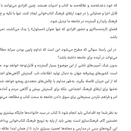
که خود دغدغه‌مند و علاقه‌مند به کتاب و ادبیات هستند. چنین افرادی می‌توانند با 
قابل اجرا و عملیاتی را در جهت ارتقای فرهنگ کتاب‌خوانی ایجاد کنند. تنها با تکیه بر 
فرهنگ پایدار و گسترده در جامعه ما تبدیل شود.
فضای کارمندسالاری و حضور افرادی که تنها عنوان «مسئول» را یدک می‌کشند، نمی
باشد.
در این راستا، سوالی که مطرح می‌شود این است که تداوم پایین بودن سرانه مطال
می‌تواند در آینده برای جامعه داشته باشد؟
بدون شک، آسیب‌های ناشی از این موضوع بسیار گسترده و قابل‌توجه خواهد بود. م
است؛ کشورهای پیشرفته جهان به دنبال تولید اطلاعات ناب، گسترش آگاهی‌های اجت
که از این جریان فاصله بگیرد، به‌طور مداوم با چالش‌های متعددی روبه‌رو خواهد ش
نه‌تنها برای ارتقای فرهنگ اجتماعی، بلکه برای گسترش بینش و آگاهی مردم و آماده‌
امر و فراهم نکردن بسترهایی برای سوق دادن جامعه به سمت کتاب و مطالعه، می‌تواند 
به نظر شما چه اقداماتی باید انجام شود تا کتاب در سبد خانواده‌ها جایگاه بیشتری پی
نخستین گام، فرهنگ‌سازی است؛ یعنی باید از پایه به ترویج فرهنگ کتاب‌خوانی پردا
این گروه‌های سنی در مدارس و محله‌ها اهمیت بسیاری دارد تا از همان ابتدا علاقه 