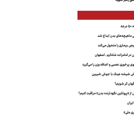
ق رهبر شهید
جه
ماهیچه‌های بدن ابداع شد
 بیماری را متحول می‌کند
 در امامزاده شاه‌کرم ـ اصفهان
خش شیشه عینک با جوش شیرین
هان کر شویم؟
از «پروتئین نگهدارنده بدن» مراقبت کنیم؟
یران
ری ملی»