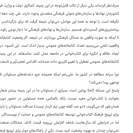
صرف‌نظر کرده‌اند.یکی دیگر از نکات قابل‌توجه در این زمینه، کم‌کاری دولت و وزارت 
کشورمان نهادها و سازمان‌های متولی فرهنگی متعددی وجود دارند، طی چند دهه ا
نگرفته است. با توجه به همه این عوامل، می‌توان نتیجه گرفت که برای بازگرداندن 
برنامه‌ریزی‌های گسترده‌ای هستیم. سازمان‌ها و نهادهای فرهنگی ما دچار نوعی رکود 
تا اینکه به صورت واقعی به مسائل فرهنگی بپردازند. در نتیجه، اگر وضعیت کتابخان
واقعیت تلخی می‌رسیم: تعداد کتابخانه‌های عمومی بسیار اندک است. این کمبود در ح
ایجاد علاقه و انگیزه برای کتاب‌خوانی در جامعه عمل کنند. متاسفانه، در این ز
کتابخانه‌های عمومی تعطیل یا تغییر کاربری داده شده‌اند؛ اقدامی تعجب‌آور و تاسف‌با
چرا سرانه مطالعه در کشور ما، علی‌رغم اینکه همیشه جزو دغدغه‌های مسئولان ف
توجهی پیدا نمی‌کند؟
پاسخ این مسئله کاملا روشن است؛ بسیاری از مسئولان ما در این زمینه بیشتر شعار
بخوانند یا کتاب‌خوانی مفید نیست؛ بلکه بالعکس، همه مسئولین در حضور دوربین
همان‌طور که می‌گویند، «دو صد گفته چون نیم کردار نیست» صداقت مسئولان را باید 
برای ترویج فرهنگ کتاب‌خوانی، توسعه کتابخانه‌های عمومی و حمایت از نویسندگان و 
اما در شرایطی که سال‌هاست شاهد افزایش بی‌رویه قیمت کاغذ، مشکلات صنعت
نمی‌توان چندان به بهبود وضعیت امید بست. یکی از راهکارهای موثر برای ترویج ف