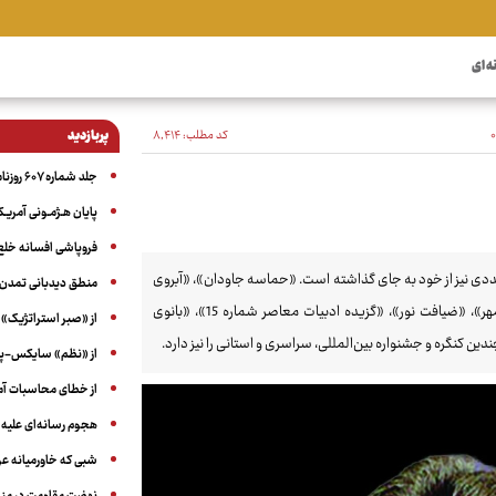
ه ای
کد مطلب:
۸٬۴۱۴
پربازدید
جلد شماره ۶۰۷ روزنامه آگاه
پایان هـژمـونی آمریـک
فروپاشی افسانه خلع
ددی نیز از خود به جای گذاشته است. «حماسه جاودان»، «آبروی
منطق دیدبانی تمدن 
آب»، «سایه سیاه سقوط»، «خمخانه عشق»، «دسترنج» در دو جلد، «رسول مهر»، «ضیافت نور»، «گزیده ادبیات معاصر شماره 15»، «بانوی
از «صبر استراتژیک» 
دین کنگره و جشنواره بین‌المللی، سراسری و استانی را نیز دارد.
از «نظم» سایکس-پیک
از خطای محاسبات آمری
هجوم رسانه‌ای علیه ا
شبی که خاورمیانه 