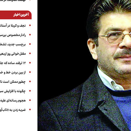
نهضت مقاومت در منط
آخرین اخبار
نجف و کربلا در آستانه ۵۰ در
رادار مخصوص بررسی 
برچسب جدید، تشخیص
مقتل‌خوانی روز اربعین
۱۲ ترفند ساده که جلوی پرخوری عصبی و اضافه ‌وزن را می‌گیرد
از بین بردن خط و 
چطور ممکن است ناگ
چگونه با افزایش سن 
هجوم رسانه‌ای علیه ا
ضربه زدن به «تاب‌آو