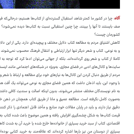
آگاه
: چرا در کشور ما کمتر شاهد استقبال گسترده‌ای از کتاب‌ها هستیم؛ درحالی‌که 
صف بایستند تا آنها را ببینند. چرا چنین استقبالی نسبت به کتاب‌ها دیده نمی‌شود؟
کشورمان چیست؟
کاهش اشتیاق مردم به مطالعه کتاب دلایل مختلف و پیچیده‌ای دارد. یکی از این دلای
و به نوعی، کتاب و شعر دیگر تنها ابزار ارتباطی و انتقال فرهنگ محسوب نمی‌شوند و
کاملا از کتاب و شعر روی گردانده‌اند، بلکه از جهاتی می‌توان ادعا کرد که توجه 
سایت‌ها و کانال‌های ادبی در فضای مجازی، به‌ویژه در شبکه‌های اجتماعی مانند اینست
مردم از طریق دنبال کردن این کانال‌ها به نیازهای خود برای مطالعه و ارتباط با شعر و
با وجود این، باید اذعان داشت که همین فضای مجازی به نوعی می‌تواند یک آفت هم
به نام نویسندگان مختلف منتشر می‌شوند، بدون اینکه اصالت و سندیت کافی داشته 
به‌صورت کامل نگرفته است. مطالعه عمیق و مانا از طریق کتاب همچنان در ذهن خوانن
دقیق نیاز دارند و باید در پایان مقالات خود منابع و مآخذ قابل اعتمادی را ذکر ک
قیمت کتاب‌ها به شکل چشمگیری افزایش یافته و همین موضوع باعث شده کتاب به کال
اقتصادی، کتاب از سبد خرید بسیاری از خانواده‌ها خارج شده یا خرید آن به شدت کاه
بسیاری از دوستان من نیز بارها اشاره کرده‌اند که علاقه‌مند به خرید کتابی بوده