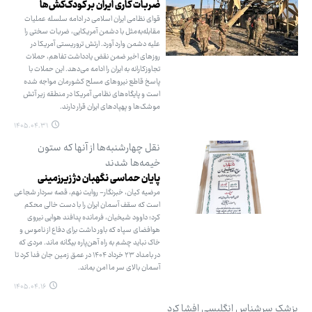
ضربات کاری ایران بر کودک‌کش‌ها
قوای نظامی ایران اسلامی در ادامه سلسله عملیات
مقابله‌به‌مثل با دشمن آمریکایی، ضربات سختی را
علیه دشمن وارد آورد. ارتش تروریستی آمریکا در
روزهای اخیر ضمن نقض یادداشت تفاهم، حملات
تجاوزکارانه به ایران را ادامه می‌دهد. این حملات با
پاسخ قاطع نیروهای مسلح کشورمان مواجه شده
است و پایگاه‌های نظامی آمریکا در منطقه زیر آتش
موشک‌ها و پهپادهای ایران قرار دارند.
۱۴۰۵.۰۴.۳۱
نقل چهارشنبه‌ها از آنها که ستون
خیمه‌ها شدند
پایان حماسی نگهبان دژ زیرزمینی
مرضیه کیان، خبرنگار- روایت نهم، قصه سردار شجاعی
است که سقف آسمان ایران را با دست خالی محکم
کرد؛ داوود شیخیان، فرمانده پدافند هوایی نیروی
هوافضای سپاه که باور داشت برای دفاع از ناموس و
خاک نباید چشم به راه آهن‌پاره بیگانه ماند. مردی که
در بامداد ۲۳ خرداد ۱۴۰۴ در عمق زمین جان فدا کرد تا
آسمان بالای سر ما امن بماند.
۱۴۰۵.۰۴.۱۶
پزشک سرشناس انگلیسی افشا کرد