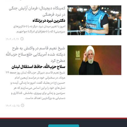
کمینگاه دیجیتال؛ فرمان آرایش جنگی
در نبرد فرهنگی
دکترین نبرد در بزنگاه
امروز با تغییر میدان نبرد، دیگر نه با «خاکریزهای
سرزمینی» که با «جغرافیای ادراک» مواجهیم.
۱۴۰۴.۰۹.۲۶
شیخ نعیم قاسم در واکنش به طرح
دیکته شده آمریکایی خلع‌سلاح حزب‌الله
مطرح کرد
سلاح حزب‌الله، حافظ استقلال لبنان
شیخ نعیم قاسم، دبیرکل حزب‌الله لبنان روز جمعه ۲۴
مرداد، در سخنرانی خود در مراسم اربعین امام
حسین(ع) در بعلبک گفت: امروز ما زندگی، آینده و
نسل‌های خود را بر این اساس می‌سازیم که هر
سرزمین و زمانی برای پیروزی، بخشش، فداکاری و
دستیابی به بزرگ‌ترین اهداف ماست.
۱۴۰۴.۰۵.۲۵