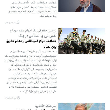
شهادت رهبر اانقلاب (قدس الله نفسه الزکیه) و
مسائل مهم مربوط به جنگ تحمیلی سوم اعلام
کردند: حتما مدیریت تنگه هرمز را به مرحله جدیدی
وارد خواهیم کرد.
۱۴۰۵.۰۱.۲۱
بررسی حقوقی یک ابهام مهم درباره
نقش نیروی انتظامی در جنگ
حمله به مراکز غیرنظامی از منظر حقوق
بین‌الملل
در میانه تداوم درگیری‌های نظامی و حملات رژیم
صهیونیستی و آمریکا به ایران و گذشت بیش از یک ماه
از این شرایط، اهمیت حفظ نظم و امنیت داخلی بیش از
پیش برجسته شده است؛ به‌ویژه در وضعیتی که
بخشی از شهروندان به دلیل نگرانی از حملات، منازل
خود را ترک کرده‌اند و این امر زمینه‌ساز افزایش
تهدیداتی مانند سرقت و ناامنی‌های اجتماعی شده
است. در چنین شرایطی، نقش نهادهایی مانند نیروی
انتظامی در تامین امنیت داخلی و حفاظت از جان و
مال مردم، حیاتی و غیرقابل انکار است.
۱۴۰۵.۰۱.۱۸
سرلشکر حاتمی: