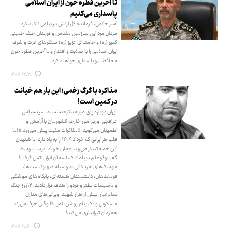
تا آخرین قطره خون از ایران اسلامی
پاسداری می‌کنیم
امیر حاتمی، فرمانده کل ارتش در پیامی تاکید کرد:
مردان مرد این سرزمین مقدس و فرزندان خلف خمینی
کبیر (ره) و خامنه‌ای عزیز (ره) سنگرهای عزت و شرف
ایران اسلامی را با صلابت و اقتدار و تا آخرین قطره خون
محافظت و پاسداری خواهند کرد.
۱۴۰۴.۱۲.۲۰
مذاکره با گرگ زخمی؛ این بار هم خیانت
در کمین است!
ایران دوباره پای میز مذاکره نشسته. سیدعباس
عراقچی، وزیر امور خارجه کشورمان با آرامش و
اطمینان می‌گوید: «مذاکرات مثبت پیش می‌رود.» اما
قلب هر ایرانی که خرداد ۱۴۰۴ را به یاد دارد، با شنیدن
این جمله تندتر می‌زند. همان خرداد، درست وسط
گفت‌وگوهای دیپلماتیک، آسمان ایران آتش گرفت!
موشک‌های آمریکایی به وسیله صهیونیست‌ها،
فرماندهان، دانشمندان هسته‌ای، پایگاه‌های موشکی
و تاسیسات نطنز و فردو را هدف قرار دادند. ۱۲روز جنگ
تمام‌عیار، بیش از هزار شهید، ویرانی‌های منازل
مسکونی و یک پیام روشن: آمریکا وقتی حرف می‌زند،
همزمان تیراندازی می‌کند!
۱۴۰۴.۱۱.۲۰