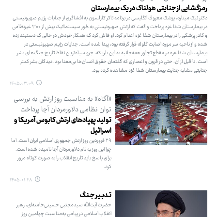
رمزگشایی از جنایتی هولناک در یک بیمارستان
دکتر نیک مینارد، پزشک معروف انگلیسی در برنامه تاکر کارلسون به افشاگری از جنایات رژیم صهیونیستی
در بیمارستان شفا غزه پرداخت و گفت که ارتش صهیونیستی به طور سیستماتیک بیش از ۳۰۰ غیرنظامی
و کادر پزشکی را در بیمارستان شفا غزه اعدام کرد. او فاش کرد که همکار خودش در حالی که دستبند زده
شده و از ناحیه سر مورد اصابت گلوله قرار گرفته بود، پیدا شده است. جنایات رژیم صهیونیستی در
بیمارستان شفا غزه در مقطع تجاوز همه‌جانبه به این باریکه، جزو سیاه‌ترین نقاط تاریخ جنگ‌های بشر
است. تا قبل از آن، حتی در قرون و اعصاری که گفتمان حقوق انسان‌ها بی‌معنا بود، دیدگان بشر کمتر
جنایتی مشابه جنایت بیمارستان شفا غزه مشاهده کرده بود.
۱۴۰۵.۰۳.۰۹
«آگاه» به مناسبت روز ارتش به بررسی
توان نظامی دلاورمردان آجا پرداخت
تولید پهپادهای ارتش کابوس آمریکا و
اسرائیل
۲۹ فروردین روز ارتش جمهوری اسلامی ایران است. اما
چرا این روز به نام دلاورمردان آجا نامیده شده است.
برای پاسخ باید تاریخ انقلاب را به صورت کوتاه مرور
کرد.
۱۴۰۵.۰۱.۲۸
تـدبـیر جـنگ
حضرت آیت‌الله سیدمجتبی حسینی‌خامنه‌ای، رهبر
انقلاب اسلامی در پیامی به‌مناسبت چهلمین روز