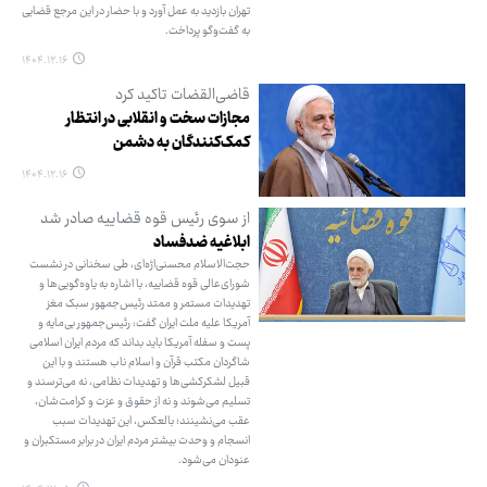
تهران بازدید به عمل آورد و با حضار در این مرجع قضایی
به گفت‌وگو پرداخت.
۱۴۰۴.۱۲.۱۶
قاضی‌القضات تاکید کرد
مجازات سخت و انقلابی در انتظار
کمک‌کنندگان به دشمن
۱۴۰۴.۱۲.۱۶
از سوی رئیس قوه قضاییه صادر شد
ابلاغیه ضدفساد
حجت‌الاسلام محسنی‌اژه‌ای، طی سخنانی در نشست
شورای‌عالی قوه قضاییه، با اشاره به یاوه‌گویی‌ها و
تهدیدات مستمر و ممتد رئیس‌جمهور سبک مغز
آمریکا علیه ملت ایران گفت: رئیس‌جمهور بی‌مایه و
پست و سفله آمریکا باید بداند که مردم ایران اسلامی
شاگردان مکتب قرآن و اسلام ناب هستند و با این
قبیل لشکرکشی‌ها و تهدیدات نظامی، نه می‌ترسند و
تسلیم می‌شوند و نه از حقوق و عزت و کرامت‌شان،
عقب می‌نشینند؛ بالعکس، این تهدیدات سبب
انسجام و وحدت بیشتر مردم ایران در برابر مستکبران و
عنودان می‌شود.