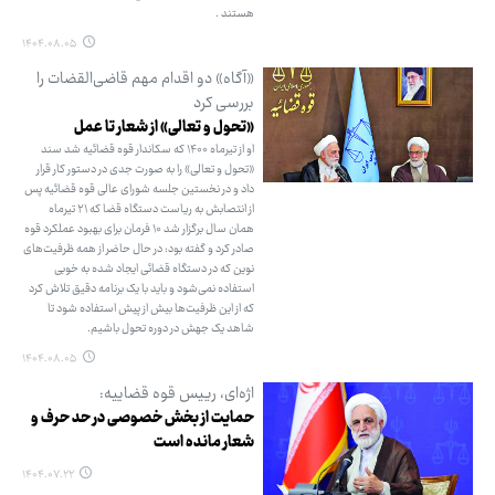
هستند .
۱۴۰۴.۰۸.۰۵
«آگاه» دو اقدام مهم قاضی‌القضات را
بررسی کرد
«تحول و تعالی» از شعار تا عمل
او از تیرماه ۱۴۰۰ که سکاندار قوه قضائیه شد سند
«تحول و تعالی» را به صورت جدی در دستور کار قرار
داد و در نخستین جلسه شورای عالی قوه قضائیه پس
از انتصابش به ریاست دستگاه قضا که ۲۱ تیرماه
همان سال برگزار شد ۱۰ فرمان برای بهبود عملکرد قوه
صادر کرد و گفته بود: در حال حاضر از همه ظرفیت‌های
نوین که در دستگاه قضائی ایجاد شده به خوبی
استفاده نمی‌شود و باید با یک برنامه دقیق تلاش کرد
که از این ظرفیت‌ها بیش از پیش استفاده شود تا
شاهد یک جهش در دوره تحول باشیم.
۱۴۰۴.۰۸.۰۵
اژه‌ای، رییس قوه قضاییه:
حمایت از بخش خصوصی در حد حرف و
شعار مانده است
۱۴۰۴.۰۷.۲۲