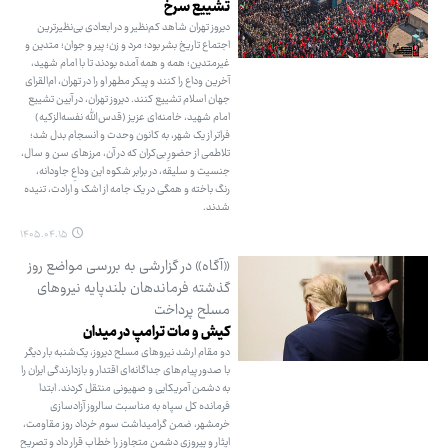
تشییع سرخ
دیروز تهران شاهد کم‌نظیر و در ابعادی بی‌نظیرترین
اجتماع تاریخ بشر بود؛ مرد و زن؛ پیر و جوان؛ متدین و
غیرمتدین؛ همه و همه آمده بودند تا با امام شهید،
آخرین وداع را کنند و پیکر مطهر او را در تهران، ام‌القرای
جهان اسلام تشییع کنند. دیروز تهران، در آیین تشییع
امام شهید، خامنه‌ای عزیز (قدس‌الله نفسه‌الزکیه)
فراتر از یک شهر، به کانون وحدت و انسجام بدل شد؛
تلاطمی از حضورِ بی‌کران که در آن، مرزهای سن و سال،
جنسیت و سلیقه، در برابر شکوه این وداعِ جاودانه،
رنگ باخته و همگی در یک جامه از اشک و ارادت، تنیده
شدند.
۱۴۰۵.۰۴.۱۵
«آگاه» در گزارشی به بررسی مواضع روز
گذشته فرماندهان بلندپایه نیروهای
مسلح پرداخت
کیش و مات ترامپ در میدان
دو مقام ارشد نیروهای مسلح دیروز، یک‌شنبه بار دیگر
با صدور پیام‌های جداگانه‌ای اقتدار و بازدارندگی ایران را
به دشمن آمریکایی و صهیونی منتقل کردند. ابتدا
فرمانده کل سپاه به مناسبت سالروز آزادسازی
خرمشهر، ضمن گرامیداشت سوم خرداد روز مقاومت،
ایثار و پیروزی دشمن متجاوز را خطاب قرار داد و تصریح