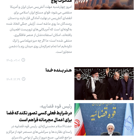
مذاکرات پوچ
امروز چهارشنبه مهلت آتش‌بس میان ایران و آمریکا
منقضی می‌شود؛ قوای مسلح ایران اسلامی برای
انقضای آتش‌بس در نهایت آمادگی قرار دارند و دستان
رزمندگان ما روی ماشه است. آرایش جنگی اتخاذ شده
به‌گونه‌ای است که آمریکایی‌های تروریست اطمینان
یافته‌اند، امکان استفاده‌شان از عنصر غافلگیری،
منتفی شده است؛ ما اگر چه میز دیپلماسی را ترک
نکرده‌ایم اما تمام تمرکزمان روی میدان رزم با دشمن
متجاوز است.
۱۴۰۵.۰۲.۰۱
هــنر بـــنده خــدا
۱۴۰۴.۱۲.۲۹
رئیس قوه قضاییه:
در شرایط فعلی کسی تصور نکند که فضا
برای اعمال مجرمانه فراهم است
حجت‌الاسلام محسنی‌اژه‌ای، رئیس قوه قضاییه در
راستای نظارت‌ها و سرکشی‌های مستمر خود از مراکز و
مراجع قضایی، صبح دیروز از یکی از نواحی دادسرای