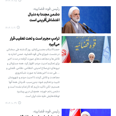
۱۴۰۴.۱۲.۰۵
رئیس قوه قضاییه:
دشمن مجددا به دنبال
اغتشاش‌آفرینی است
۱۴۰۴.۱۱.۲۱
ترامپ مجرم است و تحت تعقیب قرار
می‌گیرد
حجت‌الاسلام محسنی‌اژه‌ای، روز گذشته طی سخنانی
در نشست شورای‌عالی قوه قضاییه، ضمن اشاره به
تلاش‌ها و مجاهدت‌های صورت گرفته در مدت اخیر
برای تحکیم امنیت مردم، اظهار کرد: همه مسئولان و
نیروهای ذی‌صلاح امنیتی، انتظامی، نظامی، قضایی و
... طی مدت اخیر بعضا به صورت شبانه‌روزی
مجاهدت و تلاش کردند تا امنیت مردم و شهروندان
تثبیت و تحکیم شود؛ بدین‌سبب، قدردان همه آنها
هستیم؛ لکن تاکید داریم که کار تمام نشده است و
دشمن زخم خورده، همچنان در پی پیشبرد
توطئه‌هایش علیه ملت ایران است.
۱۴۰۴.۱۰.۲۹
رئیس قوه قضاییه: