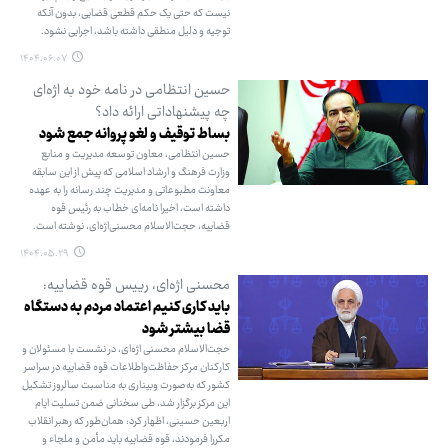
نیست که حتی یک حکم قطعی قضایی، بدون آنکه
توجیه و دلیل منطقی داشته باشد، اجرایی نشود.
۱۴۰۴.۰۶.۰۷
حسین انتظامی در نامه خود به اژه‌ای
چه پیشنهاداتی ارائه داد؟
بساط توقیف و لغو پروانه جمع شود
حسین انتظامی، معاون توسعه مدیریت و منابع
وزارت فرهنگ و ارشاد اسلامی که پیش از این سابقه
معاونت مطبوعاتی و مدیریت چند رسانه را به عهده
داشته است، اخیرا نامه‌ای خطاب به رئیس قوه
قضاییه، حجت‌الاسلام محسنی‌اژه‌ای، نوشته است.
۱۴۰۴.۰۵.۲۹
محسنی اژه‌ای، رییس قوه قضاییه:
باید کاری کنیم اعتماد مردم به دستگاه
قضا بیشتر شود
حجت‌الاسلام محسنی اژه‌ای، در نشست با مسئولان و
کارکنان مرکز حفاظت‌واطلاعات قوه قضاییه در سراسر
کشور که به‌صورت وبیناری به مناسبت سالروز تشکیل
این مرکز برگزار شد، طی سخنانی ضمن تسلیت ایام
اربعین حسینی، اظهار کرد: همان‌طور که رهبر انقلاب
مکررا فرمودند، قوه قضاییه باید مأمن و ملجاء و