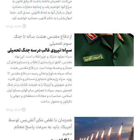
می‌کنند، اطمینان داشته باشند که وفق قانون به
سراغ آنها خواهیم رفت و چنانچه مجازات مصادره
اموال در قبال آنها به لحاظ قانونی، صدق کند، حتما
اموال‌شان را به حکم قانون، مصادره خواهیم کرد.
۱۴۰۵.۰۲.۰۹
از دفاع مقدس هشت ساله تا جنگ
سوم تحمیلی
سپاه؛ نیروی غالب در سه جنگ تحمیلی
سپاه مولود مبارک و عزیز انقلاب است. این نهاد
مقدس، الحق در پاسداری از انقلاب و دستاوردهای آن،
ممتاز و برجسته بوده است. در دفاع مقدس هشت
ساله، سپاه به بلوغ و تعالی رسید؛ در دفاع مقدس ۱۲
روزه، سپاه رژیم‌های متجاوز و مستکبر و دارای قدرت
مادی صهیونی و آمریکا را به هزیمت کشاند و در جنگ
تحمیلی سوم، سپاه با همراهی سایر قوای مسلح ایران
اسلامی، مناسبات و معادلات منطقه‌ای و جهانی را
دگرگون و متحول ساخت.
۱۴۰۵.۰۲.۰۲
همزمان با نقض مکرر آتش‌بس توسط
آمریکا، باید به سرعت پاسخ محکم
دهیم