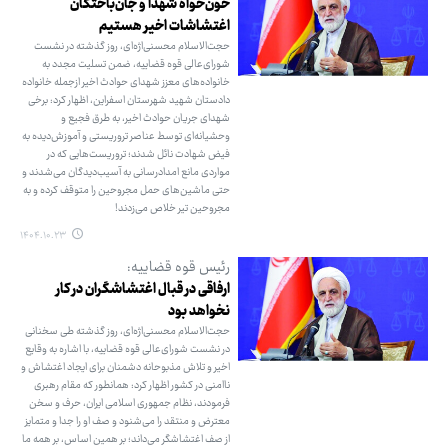
خون‌خواه شهدا و جان‌باختگان
اغتشاشات اخیر هستیم
حجت‌الاسلام محسنی‌اژه‌ای، روز گذشته در نشست
شورای‌عالی قوه قضاییه، ضمن تسلیت مجدد به
خانواده‌های معزز شهدای حوادث اخیر ازجمله خانواده
دادستان شهید شهرستان اسفراین، اظهار کرد: برخی
شهدای جریان حوادث اخیر، به طرق فجیع و
وحشیانه‌ای توسط عناصر تروریستی و آموزش‌دیده به
فیض شهادت نائل شدند؛ تروریست‌هایی که در
مواردی مانع امدادرسانی به آسیب‌دیدگان می‌شدند و
حتی ماشین‌های حمل مجروحین را متوقف کرده و به
مجروحین تیر خلاص می‌زدند!
۱۴۰۴.۱۰.۲۳
رئیس قوه قضاییه:
ارفاقی در قبال اغتشاشگران در کار
نخواهد بود
حجت‌الاسلام محسنی‌اژه‌ای، روز گذشته طی سخنانی
در نشست شورای‌عالی قوه قضاییه، با اشاره به وقایع
اخیر و تلاش مذبوحانه دشمنان برای ایجاد اغتشاش و
ناامنی در کشور اظهار کرد: همانطور که مقام رهبری
فرمودند، نظام جمهوری اسلامی ایران، حرف و سخن
معترض و منتقد را می‌شنود و صف او را جدا و متمایز
از صف اغتشاشگر می‌داند؛ بر همین اساس، بر همه ما