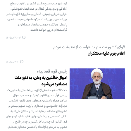
کرد: نیروهای مسلح مقتدر کشور در بالاترین سطح
آمادگی و بازدارندگی فعال در همه ابعاد «موشکی،
هوایی، دریایی، زمینی، فضایی و سایبری» قرار دارند؛ بر
این اساس بدیهی است هرگونه تعرض مجدد دشمن،
پاسخی ویرانگر و جهنمی در ابعاد منطقه‌ای و
فرامنطقه‌ای در پی خواهد داشت.
۱۴۰۵.۰۳.۰۳
قوای کشور مصمم به حراست از معیشت مردم
اعلام جرم علیه محتکران
۱۴۰۵.۰۲.۱۶
رئیس قوه قضاییه:
اموال خائنین به وطن، به نفع ملت
مصادره می‌شود
حجت‌الاسلام محسنی‌اژه‌ای، طی نشستی با محوریت
بررسی فرآیندهای ناظر بر توقیف و مصادره اموال
عناصر همراه با دشمن متجاوز، وفق قانون «تشدید
مجازات جاسوسی و همکاری با رژیم صهیونیستی و
کشورهای متخاصم علیه امنیت و منافع ملی»، به
نکاتی تخصصی و ریشه‌ای در این فقره اشاره کرد و بیان
کرد: افرادی که چه در داخل کشور و چه در خارج از
کشور، به هر نحوی از انحاء با دشمن متجاوز همکاری