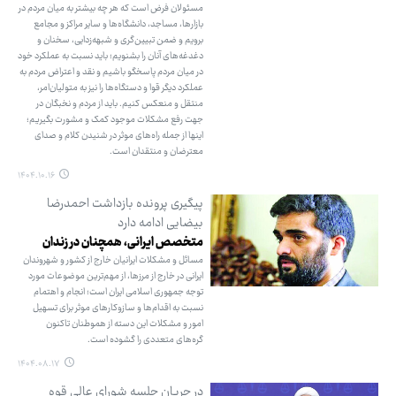
مسئولان فرض است که هر چه بیشتر به میان مردم در
بازارها، مساجد، دانشگاه‌ها و سایر مراکز و مجامع
برویم و ضمن تبیین‌گری و شبهه‌زدایی، سخنان و
دغدغه‌های آنان را بشنویم؛ باید نسبت به عملکرد خود
در میان مردم پاسخگو باشیم و نقد و اعتراض مردم به
عملکرد دیگر قوا و دستگاه‌ها را نیز به متولیان‌امر،
منتقل و منعکس کنیم. باید از مردم و نخبگان در
جهت رفع مشکلات موجود کمک و مشورت بگیریم؛
اینها از جمله راه‌های موثر در شنیدن کلام و صدای
معترضان و منتقدان است.
۱۴۰۴.۱۰.۱۶
پیگیری پرونده بازداشت احمدرضا
بیضایی ادامه دارد
متخصص ایرانی، همچنان در زندان
مسائل و مشکلات ایرانیان خارج از کشور و شهروندان
ایرانی در خارج از مرزها، از مهم‌ترین موضوعات مورد
توجه جمهوری اسلامی ایران است؛ انجام و اهتمام
نسبت به اقدام‌ها و سازوکارهای موثر برای تسهیل
امور و مشکلات این دسته از هموطنان تاکنون
گره‌های متعددی را گشوده است.
۱۴۰۴.۰۸.۱۷
در جریان جلسه شورای عالی قوه