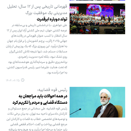
قهرمانی تاریخی پس از ۱۲ سال؛ تحلیل
مدیریتی یک موفقیت بزرگ
تولد دوباره ابرقدرت
علی جواهری : با درخششی تاریخی و بی‌سابقه در
عرصه کشتی جهان، تیم ملی کشتی آزاد ایران پس از ۱۲
سال انتظار، با کسب عنوان قهرمانی در رقابت‌های
جهانی ۲۰۲۵ زاگرب، پرچم کشورمان را بر فراز بام جهان
به اهتزاز درآورد. این پیروزی بزرگ که یک روز پیش از پایان
مسابقات مسلم شد، تنها نتیجه تلاش کشتی‌گیران
روی تشک نبود، بلکه ثمره مدیریت راهبردی،
برنامه‌ریزی دقیق و سرمایه‌گذاری هوشمندانه‌ای بود
که تحت هدایت علیرضا دبیر، رئیس فدراسیون کشتی،
به اجرا درآمده بود.
۱۴۰۴.۰۶.۲۵
رئیس قوه قضاییه:
در همه احوالات باید مراجعان به
دستگاه قضایی و مردم را تکریم کرد
رئیس قوه قضاییه، طی سخنانی در جمع مسئولان و
کارکنان دادسرای ناحیه سه تهران، به بیان برخی نکات
و توصیه‌های تخصصی خطاب به قضات و کارکنان این
مرجع قضایی پرداخت و گفت: احکام قطعی قضایی
باید حتما به مرحله اجرا درآیند و به هیچ وجه پذیرفته