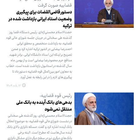
قضاییه صورت گرفت
دستور قاضی‌القضات برای پیگیری
وضعیت استاد ایرانی بازداشت شده در
ترکیه
حجت‌الاسلام محسنی‌اژه‌ای، رئیس دستگاه قضا روز
گذشته طی سخنانی در جریان جلسه شورای عالی قوه
قضاییه، به بازداشت متخصص و محقق ایرانی
احمدرضا بیضایی در کشور ترکیه اشاره کرد و ضمن
تصریح بر اینکه این استاد دانشگاه ایرانی، برادرِ شهید
مدافع حرم محمودرضا بیضایی است و از بهمن ماه
سال گذشته در استانبول بازداشت شده است، خطاب
به معاون امور بین‌الملل قوه قضاییه دستور داد تا
پیگیری‌های لازم را در این رابطه به عمل آورد.
۱۴۰۴.۰۸.۱۲
رئیس قوه قضاییه:
بدهی‌های بانک آینده به بانک ملی
منتقل نمی‌شود
حجت‌الاسلام محسنی‌اژه‌ای، روز گذشته طی سخنانی
در نشست شورای‌عالی قوه قضاییه، به موضوع انحلال
بانک آینده اشاره کرد و گفت: مسئله ناترازی بالای بانک
آینده سال‌هاست که مطرح است. البته برخی
بانک‌های دیگری نیز در سطح دیگر دارای مشکل ناترازی