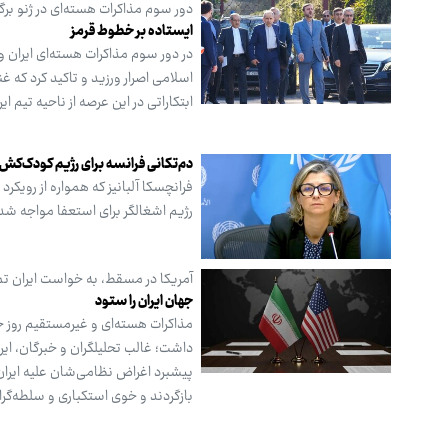
دور سوم مذاکرات هسته‌ای در ژنو برگ
ایستاده بر خطوط قرمز
در دور سوم مذاکرات هسته‌ای ایران و 
اسلامی اصرار ورزید و تاکید کرد که 
ابتکاراتی در این عرصه از ناحیه تیم ا
دم‌تکانی فرانسه برای رژیم کودک‌کش
فرانچسکا آلبانیز که همواره از رویک
رژیم اشغالگر برای استعفا مواجه ش
آمریکا در مسقط، به خواست ایران تم
جهان ایران را ستود
مذاکرات هسته‌ای و غیرمستقیم روز ج
داشت؛ غالب تحلیلگران و خبرگان، ایر
پیشبرد اغراض نظامی‌شان علیه ایران،
بازگردند و خوی استکباری و سلطه‌گرای