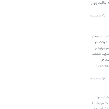
هد بود؛ رقابت چهار
۱۴۰۵.۰۲.۲۶
نگ تفریح دبستان دخترانه شجره‌طیبه در
ه رفت. در
دومینو» یا
ات غیرنظامیان طراحی شده است. دست‌کم ۱۶۸ دانش‌آموز شهید شدند.
ند چرا
ودیان را
۱۴۰۵.۰۲.۲۱
 غزه بود،
ن دریایی بین‌المللی است که در اواسط