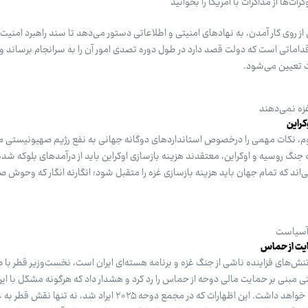
ت‌ها از مذاکرات با آمریکا را بخوانید
ز روی کار آمدن، به نهادهای امنیتی و اطلاعاتی دستور می‌دهد تا سند راهبرد امنیت 
اماتی است که دولت قصد دارد در طول دوره تصدی امور آن را به سرانجام برساند و ت
 تعیین می‌شود.
زه نمی‌دهند
کراین
، نکات مهمی را درخصوص استانداردهای دوگانه جهانی به نفع رژیم صهیونیستی مط
جنگ روسیه و اوکراین، معتقدند هزینه بازسازی اوکراین باید از درآمدهای بلوکه شد
اند که تمام جهان باید هزینه بازسازی غزه را متقبل شود؛ انگارنه انگار که وحوش 
ب آسیاست
ایت از حماس
نش‌های فزاینده ناشی از جنگ غزه و برنامه هسته‌ای ایران است، نخست‌وزیر قطر با 
 مبنی بر حمایت مالی دوحه از حماس را رد کرد و هشدار داد که هرگونه مشکل با ایر
ویرانگری برای تمام کشورهای منطقه خواهد داشت. این اظهارات که در مجمع دوحه ۲۰۲۵ ایراد