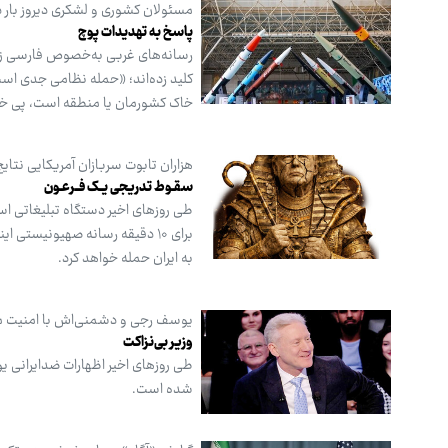
مسئولان کشوری و لشکری دیروز بار د
پاسخ به تهدیدات پوچ
رسانه‌های غربی به‌خصوص فارسی زبا
کلید زده‌اند؛ «حمله نظامی جدی است
خاک کشورمان یا منطقه است، پی ‌خو
هزاران تابوت سربازان آمریکایی نتا
سقـوط تدریجی یــک فــرعـون
طی روزهای اخیر دستگاه تبلیغاتی است
به ایران حمله خواهد کرد.
یوسف رجی و دشمنی‌اش با امنیت مل
وزیر بی‌نزاکت
طی روزهای اخیر اظهارات ضدایرانی ی
شده است.