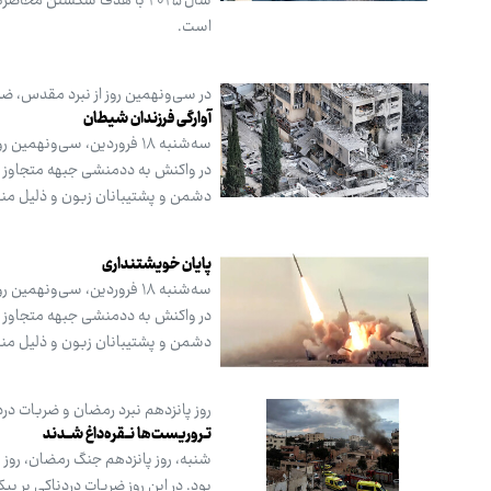
سال ۲۰۲۵ با هدف شکستن محا
است.
در سی‌ونهمین روز از نبرد مقدس، 
آوارگی فرزندان شیطان
سه‌شنبه ۱۸ فروردین، سی‌ون
در واکنش به ددمنشی جبهه متجاوز و م
دشمن و پشتیبانان زبون و ذلیل منطق
پایان خویشتنداری
سه‌شنبه ۱۸ فروردین، سی‌ون
در واکنش به ددمنشی جبهه متجاوز و م
دشمن و پشتیبانان زبون و ذلیل منطق
روز پانزدهم نبرد رمضان و ضربات دردن
تـروریست‌ها نــقره‌داغ شــدند
شنبه، روز پانزدهم جنگ رمضان، روز 
بود. در این روز ضربات دردناکی بر پ