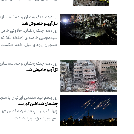
روز دهم جنگ رمضان و حماسه‌سازی ر
تــل‌آویـــو خـامـوش شـد
روز دهم جنگ رمضان، حلاوتی خاص داش
سیدمجتبی خامنه‌ای (حفظه‌الله) که ب
همچون روزهای قبل، طعم شکست را ب
روز دهم جنگ رمضان و حماسه‌سازی ر
تل‌آویو خاموش شد
روز پنجم نبرد مقدس ایرانیان با متج
چشمان شیاطین کور شد
چهارشنبه روز پنجم نبرد مقدس فرزندان
نفع جبهه حق، برتری داشت.