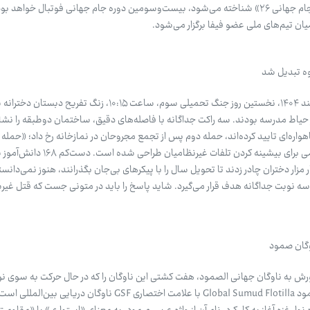
جام جهانی فوتبال ۲۰۲۶ که با نام «جام جهانی ۲۶» شناخته می‌شود، بیست‌وسومین دوره جام جهانی فوتبال خوا
میان تیم‌های ملی عضو فیفا برگزار می‌شود.
وه تبدیل شد
مرضیه کیان- خبرنگار: صبح نهم اسفند ۱۴۰۴، نخستین روز جنگ تحمیلی سوم، ساعت ۱۰:۱۵، ز
 حیاط مدرسه بودند. سه راکت جداگانه با فاصله‌های دقیق، ساختمان دوطبقه را نشان
واره‌ای تایید کرده‌اند، حمله دوم پس از تجمع مجروحان در نمازخانه رخ داد؛ «حمله 
«دو ضرب متوالی» که در ادبیات نظامی برای بیشینه کردن تلف
 مزار دختران چادر زدند تا تحویل سال را با پیکرهای بی‌جان بگذرانند، هنوز نمی‌دانست
 نوبت جداگانه هدف قرار می‌گیرد. شاید پاسخ را باید در متونی جست که قتل غیریه
وگان صمود
رش به ناوگان جهانی الصمود، هفت کشتی این ناوگان را که در حال حرکت به سوی نوار
توقیف کرده است. ناوگان جهانی صمود Global Sumud Flotilla با علامت اختصاری GSF ناوگا